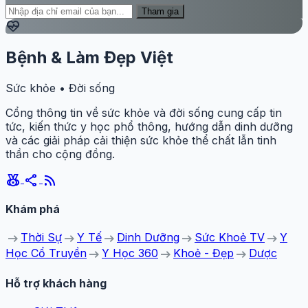
Tham gia
ecg_heart
Bệnh & Làm Đẹp Việt
Sức khỏe • Đời sống
Cổng thông tin về sức khỏe và đời sống cung cấp tin
tức, kiến thức y học phổ thông, hướng dẫn dinh dưỡng
và các giải pháp cải thiện sức khỏe thể chất lẫn tinh
thần cho cộng đồng.
social_leaderboard
share
rss_feed
Khám phá
arrow_right_alt
arrow_right_alt
arrow_right_alt
arrow_right_alt
arrow_right_alt
Thời Sự
Y Tế
Dinh Dưỡng
Sức Khoẻ TV
Y
arrow_right_alt
arrow_right_alt
arrow_right_alt
Học Cổ Truyền
Y Học 360
Khoẻ - Đẹp
Dược
Hỗ trợ khách hàng