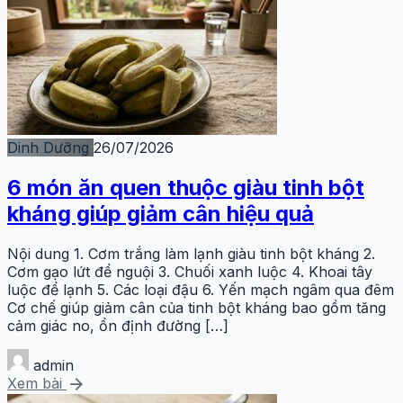
Dinh Dưỡng
26/07/2026
6 món ăn quen thuộc giàu tinh bột
kháng giúp giảm cân hiệu quả
Nội dung 1. Cơm trắng làm lạnh giàu tinh bột kháng 2.
Cơm gạo lứt để nguội 3. Chuối xanh luộc 4. Khoai tây
luộc để lạnh 5. Các loại đậu 6. Yến mạch ngâm qua đêm
Cơ chế giúp giảm cân của tinh bột kháng bao gồm tăng
cảm giác no, ổn định đường […]
admin
arrow_forward
Xem bài