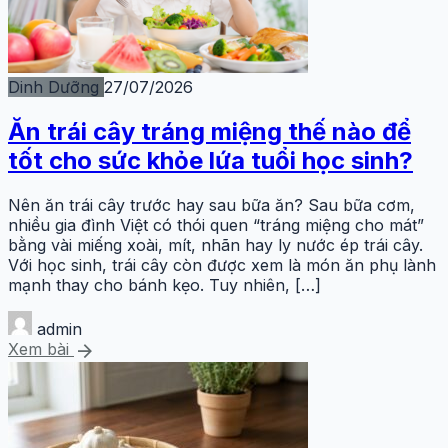
Dinh Dưỡng
27/07/2026
Ăn trái cây tráng miệng thế nào để
tốt cho sức khỏe lứa tuổi học sinh?
Nên ăn trái cây trước hay sau bữa ăn? Sau bữa cơm,
nhiều gia đình Việt có thói quen “tráng miệng cho mát”
bằng vài miếng xoài, mít, nhãn hay ly nước ép trái cây.
Với học sinh, trái cây còn được xem là món ăn phụ lành
mạnh thay cho bánh kẹo. Tuy nhiên, […]
admin
arrow_forward
Xem bài