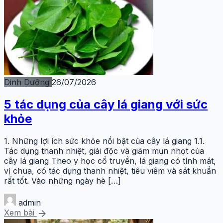
Dinh Dưỡng
26/07/2026
5 tác dụng của cây lá giang với sức
khỏe
1. Những lợi ích sức khỏe nổi bật của cây lá giang 1.1.
Tác dụng thanh nhiệt, giải độc và giảm mụn nhọt của
cây lá giang Theo y học cổ truyền, lá giang có tính mát,
vị chua, có tác dụng thanh nhiệt, tiêu viêm và sát khuẩn
rất tốt. Vào những ngày hè […]
admin
arrow_forward
Xem bài