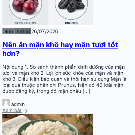
Dinh Dưỡng
26/07/2026
Nên ăn mận khô hay mận tươi tốt
hơn?
Nội dung 1. So sánh thành phần dinh dưỡng của mận
tươi và mận khô 2. Lợi ích sức khỏe của mận và mận
khô 3. Điều kiện bảo quản và thời hạn sử dụng Mận là
loại quả thuộc phân chi Prunus, hiện có 40 loài mận
được đăng ký, trong đó mận châu […]
admin
arrow_forward
Xem bài