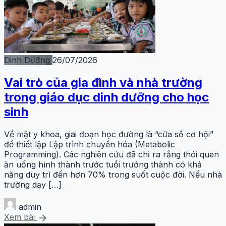
Dinh Dưỡng
26/07/2026
Vai trò của gia đình và nhà trường
trong giáo dục dinh dưỡng cho học
sinh
Về mặt y khoa, giai đoạn học đường là “cửa sổ cơ hội”
để thiết lập Lập trình chuyển hóa (Metabolic
Programming). Các nghiên cứu đã chỉ ra rằng thói quen
ăn uống hình thành trước tuổi trưởng thành có khả
năng duy trì đến hơn 70% trong suốt cuộc đời. Nếu nhà
trường dạy […]
admin
arrow_forward
Xem bài