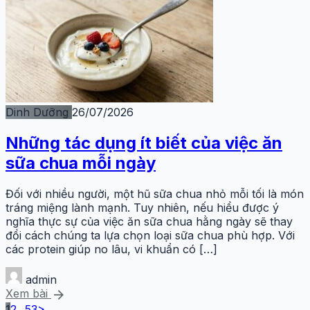
Dinh Dưỡng
26/07/2026
Những tác dụng ít biết của việc ăn
sữa chua mỗi ngày
Đối với nhiều người, một hũ sữa chua nhỏ mỗi tối là món
tráng miệng lành mạnh. Tuy nhiên, nếu hiểu được ý
nghĩa thực sự của việc ăn sữa chua hằng ngày sẽ thay
đổi cách chúng ta lựa chọn loại sữa chua phù hợp. Với
các protein giúp no lâu, vi khuẩn có […]
admin
arrow_forward
Xem bài
1
2
...
53
>