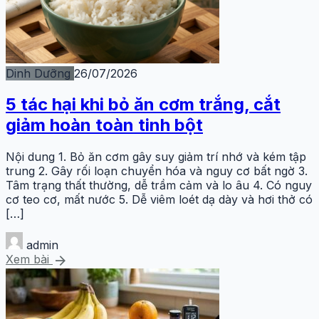
Dinh Dưỡng
26/07/2026
5 tác hại khi bỏ ăn cơm trắng, cắt
giảm hoàn toàn tinh bột
Nội dung 1. Bỏ ăn cơm gây suy giảm trí nhớ và kém tập
trung 2. Gây rối loạn chuyển hóa và nguy cơ bất ngờ 3.
Tâm trạng thất thường, dễ trầm cảm và lo âu 4. Có nguy
cơ teo cơ, mất nước 5. Dễ viêm loét dạ dày và hơi thở có
[…]
admin
arrow_forward
Xem bài