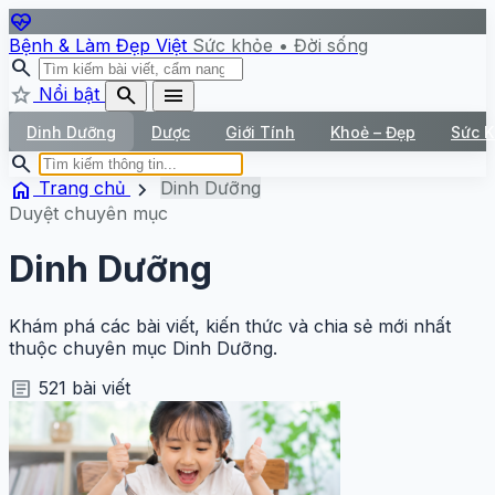
ecg_heart
Bệnh & Làm Đẹp Việt
Sức khỏe • Đời sống
search
star
search
menu
Nổi bật
Dinh Dưỡng
Dược
Giới Tính
Khoẻ – Đẹp
Sức 
search
home
chevron_right
Trang chủ
Dinh Dưỡng
Duyệt chuyên mục
Dinh Dưỡng
Khám phá các bài viết, kiến thức và chia sẻ mới nhất
thuộc chuyên mục Dinh Dưỡng.
article
521 bài viết