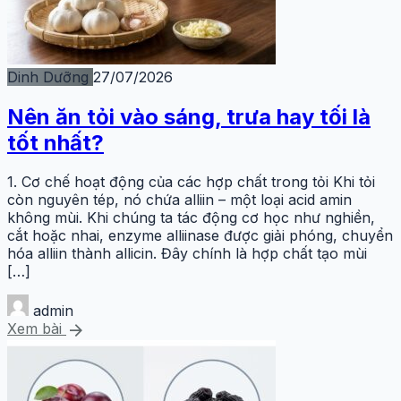
Dinh Dưỡng
27/07/2026
Nên ăn tỏi vào sáng, trưa hay tối là
tốt nhất?
1. Cơ chế hoạt động của các hợp chất trong tỏi Khi tỏi
còn nguyên tép, nó chứa alliin – một loại acid amin
không mùi. Khi chúng ta tác động cơ học như nghiền,
cắt hoặc nhai, enzyme alliinase được giải phóng, chuyển
hóa alliin thành allicin. Đây chính là hợp chất tạo mùi
[…]
admin
arrow_forward
Xem bài