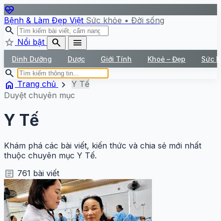
ecg_heart
Bệnh & Làm Đẹp Việt
Sức khỏe • Đời sống
search
star
search
menu
Nổi bật
Dinh Dưỡng
Dược
Giới Tính
Khoẻ – Đẹp
Sức 
search
home
chevron_right
Trang chủ
Y Tế
Duyệt chuyên mục
Y Tế
Khám phá các bài viết, kiến thức và chia sẻ mới nhất
thuộc chuyên mục Y Tế.
article
761 bài viết