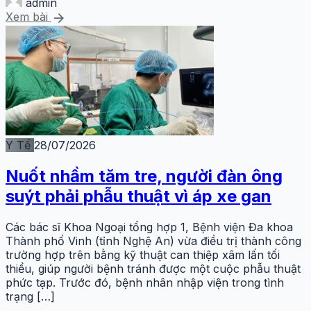
admin
arrow_forward
Xem bài
Y Tế
28/07/2026
Nuốt nhầm tăm tre, người đàn ông
suýt phải phẫu thuật vì áp xe gan
Các bác sĩ Khoa Ngoại tổng hợp 1, Bệnh viện Đa khoa
Thành phố Vinh (tỉnh Nghệ An) vừa điều trị thành công
trường hợp trên bằng kỹ thuật can thiệp xâm lấn tối
thiểu, giúp người bệnh tránh được một cuộc phẫu thuật
phức tạp. Trước đó, bệnh nhân nhập viện trong tình
trạng […]