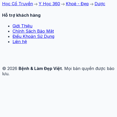
arrow_right_alt
arrow_right_alt
arrow_right_alt
Học Cổ Truyền
Y Học 360
Khoẻ - Đẹp
Dược
Hỗ trợ khách hàng
Giới Thiệu
Chính Sách Bảo Mật
Điều Khoản Sử Dụng
Liên hệ
© 2026
Bệnh & Làm Đẹp Việt
. Mọi bản quyền được bảo
lưu.