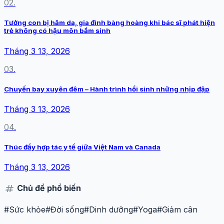
02.
Tưởng con bị hăm da, gia đình bàng hoàng khi bác sĩ phát hiện
trẻ không có hậu môn bẩm sinh
Tháng 3 13, 2026
03.
Chuyến bay xuyên đêm – Hành trình hồi sinh những nhịp đập
Tháng 3 13, 2026
04.
Thúc đẩy hợp tác y tế giữa Việt Nam và Canada
Tháng 3 13, 2026
tag
Chủ đề phổ biến
#Sức khỏe
#Đời sống
#Dinh dưỡng
#Yoga
#Giảm cân