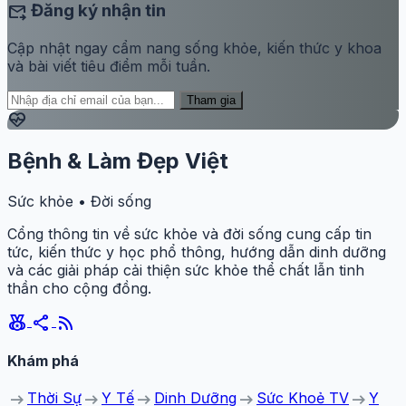
forward_to_inbox
Đăng ký nhận tin
Cập nhật ngay cẩm nang sống khỏe, kiến thức y khoa
và bài viết tiêu điểm mỗi tuần.
Tham gia
ecg_heart
Bệnh & Làm Đẹp Việt
Sức khỏe • Đời sống
Cổng thông tin về sức khỏe và đời sống cung cấp tin
tức, kiến thức y học phổ thông, hướng dẫn dinh dưỡng
và các giải pháp cải thiện sức khỏe thể chất lẫn tinh
thần cho cộng đồng.
social_leaderboard
share
rss_feed
Khám phá
arrow_right_alt
arrow_right_alt
arrow_right_alt
arrow_right_alt
arrow_right_alt
Thời Sự
Y Tế
Dinh Dưỡng
Sức Khoẻ TV
Y