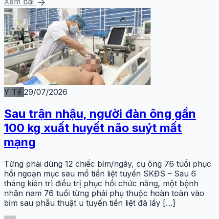
arrow_forward
Xem bài
Y Tế
29/07/2026
Sau trận nhậu, người đàn ông gần
100 kg xuất huyết não suýt mất
mạng
Từng phải dùng 12 chiếc bỉm/ngày, cụ ông 76 tuổi phục
hồi ngoạn mục sau mổ tiền liệt tuyến SKĐS – Sau 6
tháng kiên trì điều trị phục hồi chức năng, một bệnh
nhân nam 76 tuổi từng phải phụ thuộc hoàn toàn vào
bỉm sau phẫu thuật u tuyến tiền liệt đã lấy […]