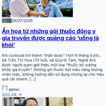
Y Tế
29/07/2026
Ẩn họa từ những gói thuốc đông y
gia truyền được quảng cáo ‘uống là
khỏi’
Khi corticoid trở thành “thần dược” Hơn 6 tháng trước,
bà Trần Thị Hoa (70 tuổi, xã Quỳnh Tam, Nghệ An)
được người quen giới thiệu một loại “thuốc bổ xương
khớp gia truyền”. Những gói thuốc bột màu vàng không
nhãn mác, không hướng dẫn sử dụng nhưng lại cho hiệu
quả rất nhanh. […]
admin
arrow_forward
Xem bài