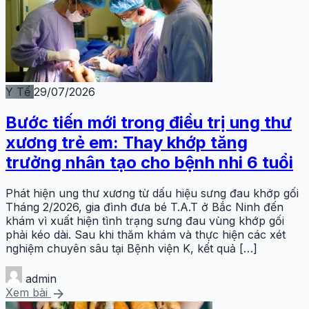
Y Tế
29/07/2026
Bước tiến mới trong điều trị ung thư
xương trẻ em: Thay khớp tăng
trưởng nhân tạo cho bệnh nhi 6 tuổi
Phát hiện ung thư xương từ dấu hiệu sưng đau khớp gối
Tháng 2/2026, gia đình đưa bé T.A.T ở Bắc Ninh đến
khám vì xuất hiện tình trạng sưng đau vùng khớp gối
phải kéo dài. Sau khi thăm khám và thực hiện các xét
nghiệm chuyên sâu tại Bệnh viện K, kết quả […]
admin
arrow_forward
Xem bài