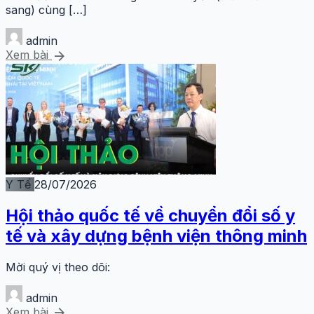
sang) cùng […]
admin
arrow_forward
Xem bài
Y Tế
28/07/2026
Hội thảo quốc tế về chuyển đổi số y
tế và xây dựng bệnh viện thông minh
Mời quý vị theo dõi:
admin
arrow_forward
Xem bài