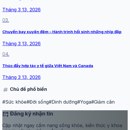
Tháng 3 13, 2026
03.
Chuyến bay xuyên đêm – Hành trình hồi sinh những nhịp đập
Tháng 3 13, 2026
04.
Thúc đẩy hợp tác y tế giữa Việt Nam và Canada
Tháng 3 13, 2026
tag
Chủ đề phổ biến
#Sức khỏe
#Đời sống
#Dinh dưỡng
#Yoga
#Giảm cân
forward_to_inbox
Đăng ký nhận tin
Cập nhật ngay cẩm nang sống khỏe, kiến thức y khoa