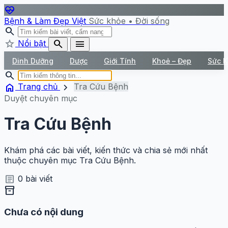
ecg_heart
Bệnh & Làm Đẹp Việt
Sức khỏe • Đời sống
search
star
search
menu
Nổi bật
Dinh Dưỡng
Dược
Giới Tính
Khoẻ – Đẹp
Sức 
search
home
chevron_right
Trang chủ
Tra Cứu Bệnh
Duyệt chuyên mục
Tra Cứu Bệnh
Khám phá các bài viết, kiến thức và chia sẻ mới nhất
thuộc chuyên mục Tra Cứu Bệnh.
article
0 bài viết
inventory_2
Chưa có nội dung