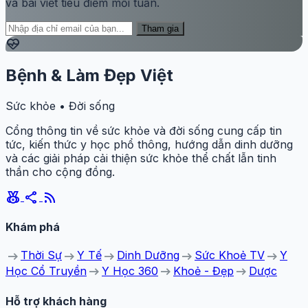
và bài viết tiêu điểm mỗi tuần.
Tham gia
ecg_heart
Bệnh & Làm Đẹp Việt
Sức khỏe • Đời sống
Cổng thông tin về sức khỏe và đời sống cung cấp tin
tức, kiến thức y học phổ thông, hướng dẫn dinh dưỡng
và các giải pháp cải thiện sức khỏe thể chất lẫn tinh
thần cho cộng đồng.
social_leaderboard
share
rss_feed
Khám phá
arrow_right_alt
arrow_right_alt
arrow_right_alt
arrow_right_alt
arrow_right_alt
Thời Sự
Y Tế
Dinh Dưỡng
Sức Khoẻ TV
Y
arrow_right_alt
arrow_right_alt
arrow_right_alt
Học Cổ Truyền
Y Học 360
Khoẻ - Đẹp
Dược
Hỗ trợ khách hàng