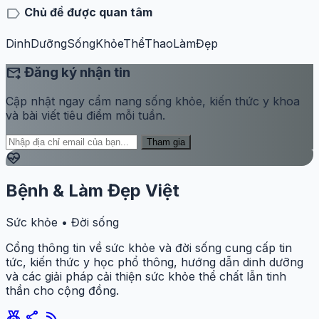
label
Chủ đề được quan tâm
DinhDưỡng
SốngKhỏe
ThểThao
LàmĐẹp
forward_to_inbox
Đăng ký nhận tin
Cập nhật ngay cẩm nang sống khỏe, kiến thức y khoa
và bài viết tiêu điểm mỗi tuần.
Tham gia
ecg_heart
Bệnh & Làm Đẹp Việt
Sức khỏe • Đời sống
Cổng thông tin về sức khỏe và đời sống cung cấp tin
tức, kiến thức y học phổ thông, hướng dẫn dinh dưỡng
và các giải pháp cải thiện sức khỏe thể chất lẫn tinh
thần cho cộng đồng.
social_leaderboard
share
rss_feed