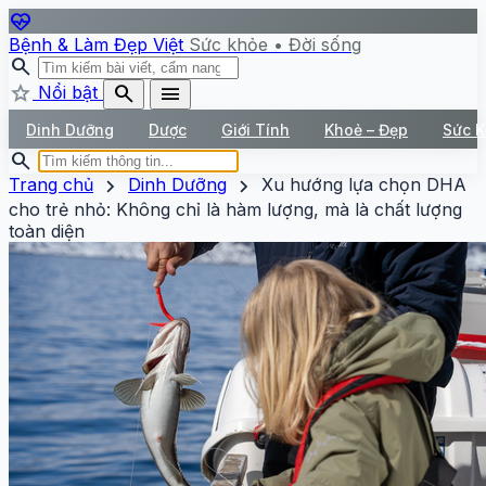
ecg_heart
Bệnh & Làm Đẹp Việt
Sức khỏe • Đời sống
search
star
search
menu
Nổi bật
Dinh Dưỡng
Dược
Giới Tính
Khoẻ – Đẹp
Sức 
search
chevron_right
chevron_right
Trang chủ
Dinh Dưỡng
Xu hướng lựa chọn DHA
cho trẻ nhỏ: Không chỉ là hàm lượng, mà là chất lượng
toàn diện