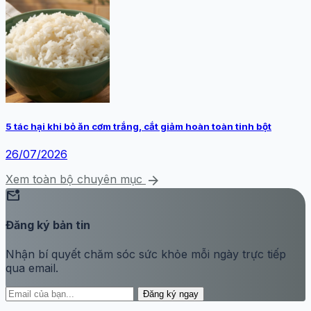
5 tác hại khi bỏ ăn cơm trắng, cắt giảm hoàn toàn tinh bột
26/07/2026
arrow_forward
Xem toàn bộ chuyên mục
mark_email_unread
Đăng ký bản tin
Nhận bí quyết chăm sóc sức khỏe mỗi ngày trực tiếp
qua email.
Đăng ký ngay