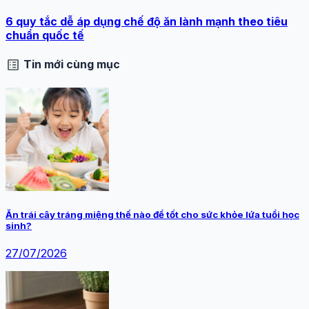
6 quy tắc dễ áp dụng chế độ ăn lành mạnh theo tiêu
chuẩn quốc tế
list_alt
Tin mới cùng mục
Ăn trái cây tráng miệng thế nào để tốt cho sức khỏe lứa tuổi học
sinh?
27/07/2026