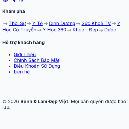
Khám phá
arrow_right_alt
arrow_right_alt
arrow_right_alt
arrow_right_alt
arrow_right_alt
Thời Sự
Y Tế
Dinh Dưỡng
Sức Khoẻ TV
Y
arrow_right_alt
arrow_right_alt
arrow_right_alt
Học Cổ Truyền
Y Học 360
Khoẻ - Đẹp
Dược
Hỗ trợ khách hàng
Giới Thiệu
Chính Sách Bảo Mật
Điều Khoản Sử Dụng
Liên hệ
© 2026
Bệnh & Làm Đẹp Việt
. Mọi bản quyền được bảo
lưu.