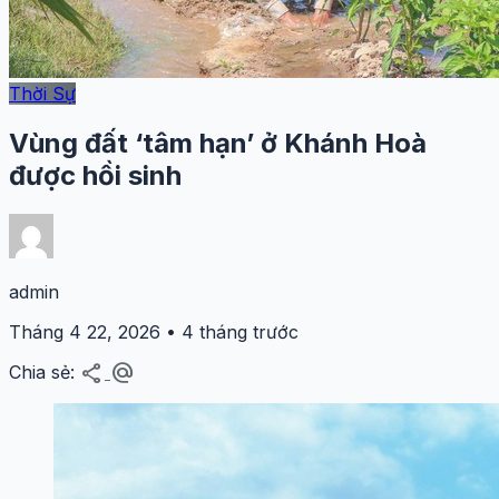
Thời Sự
Vùng đất ‘tâm hạn’ ở Khánh Hoà
được hồi sinh
admin
Tháng 4 22, 2026 • 4 tháng trước
share
alternate_email
Chia sẻ: