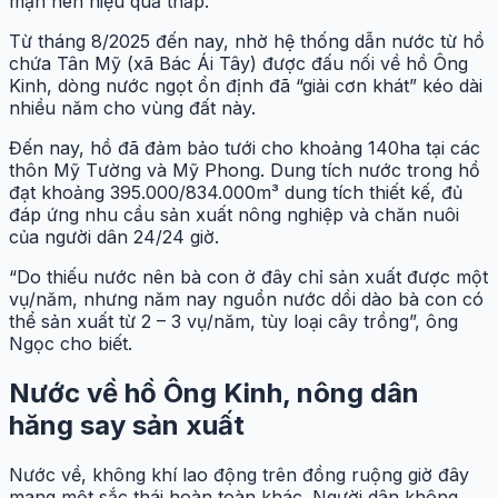
mặn nên hiệu quả thấp.
Từ tháng 8/2025 đến nay, nhờ hệ thống dẫn nước từ hồ
chứa Tân Mỹ (xã Bác Ái Tây) được đấu nối về hồ Ông
Kinh, dòng nước ngọt ổn định đã “giải cơn khát” kéo dài
nhiều năm cho vùng đất này.
Đến nay, hồ đã đảm bảo tưới cho khoảng 140ha tại các
thôn Mỹ Tường và Mỹ Phong. Dung tích nước trong hồ
đạt khoảng 395.000/834.000m³ dung tích thiết kế, đủ
đáp ứng nhu cầu sản xuất nông nghiệp và chăn nuôi
của người dân 24/24 giờ.
“Do thiếu nước nên bà con ở đây
chỉ sản xuất được một
vụ/năm, nhưng năm nay nguồn nước dồi dào bà con có
thể sản xuất từ 2 – 3 vụ/năm, tùy loại cây trồng”, ông
Ngọc cho biết.
Nước về hồ Ông Kinh, nông dân
hăng say sản xuất
Nước về, không khí lao động trên đồng ruộng giờ đây
mang một sắc thái hoàn toàn khác. Người dân không