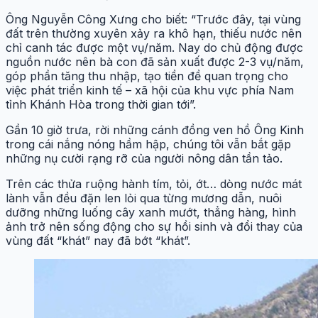
Ông
Nguyễn Công
Xưng cho biết: “Trước đây, tại vùng
đất trên thường xuyên xảy ra khô hạn, thiếu nước nên
chỉ canh tác được một vụ/năm. Nay do chủ động được
nguồn nước nên bà con đã sản xuất được 2-3 vụ/năm,
góp phần tăng thu nhập, tạo tiền đề quan trọng cho
việc phát triển kinh tế – xã hội của khu vực phía Nam
tỉnh Khánh Hòa trong thời gian tới”.
Gần 10 giờ trưa, rời những cánh đồng ven hồ Ông Kinh
trong cái nắng nóng hầm hập, chúng tôi vẫn bắt gặp
những nụ cười rạng rỡ của người nông dân tần tảo.
Trên các thửa ruộng hành tím, tỏi, ớt… dòng nước mát
lành vẫn đều đặn len lỏi qua từng mương dẫn, nuôi
dưỡng những luống cây xanh mướt, thẳng hàng, hình
ảnh trở nên sống động cho sự hồi sinh và đổi thay của
vùng đất “khát” nay đã bớt “khát”.