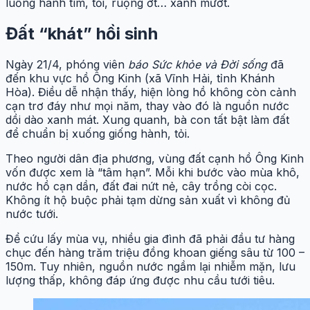
luống hành tím, tỏi, ruộng ớt… xanh mướt.
Đất “khát” hồi sinh
Ngày 21/4, phóng viên
báo Sức khỏe và Đời sống
đã
đến khu vực hồ Ông Kinh (xã Vĩnh Hải, tỉnh Khánh
Hòa). Điều dễ nhận thấy, hiện lòng hồ không còn cảnh
cạn trơ đáy như mọi năm, thay vào đó là nguồn nước
dồi dào xanh mát. Xung quanh, bà con tất bật làm đất
để chuẩn bị xuống giống hành, tỏi.
Theo người dân địa phương, vùng đất cạnh hồ Ông Kinh
vốn được xem là “tâm hạn”. Mỗi khi bước vào mùa khô,
nước hồ cạn dần, đất đai nứt nẻ, cây trồng còi cọc.
Không ít hộ buộc phải tạm dừng sản xuất vì không đủ
nước tưới.
Để cứu lấy mùa vụ, nhiều gia đình đã phải đầu tư hàng
chục đến hàng trăm triệu đồng khoan giếng sâu từ 100 –
150m. Tuy nhiên, nguồn nước ngầm lại nhiễm mặn, lưu
lượng thấp, không đáp ứng được nhu cầu tưới tiêu.