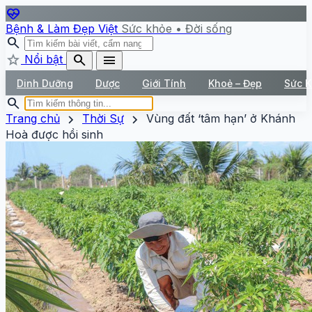
ecg_heart
Bệnh & Làm Đẹp Việt
Sức khỏe • Đời sống
search
star
search
menu
Nổi bật
Dinh Dưỡng
Dược
Giới Tính
Khoẻ – Đẹp
Sức 
search
chevron_right
chevron_right
Trang chủ
Thời Sự
Vùng đất ‘tâm hạn’ ở Khánh
Hoà được hồi sinh