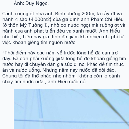
Ảnh: Duy Ngọc.
Cách ruộng ớt nhà anh Bình chừng 200m, là rẫy ớt và
hành 4 sào (4.000m2) của gia đình anh Phạm Chí Hiếu
(ở thôn Mỹ Tường 1), nhờ có nước ngọt mà ruộng ớt và
hành của anh phát triển đều và xanh mướt. Anh Hiếu
cho biết, hiện nay gia đình đã giảm khá nhiều chi phí từ
việc khoan giếng tìm nguồn nước.
“Thời điểm này các năm về trước lòng hồ đã cạn trơ
đáy. Bà con phải xuống giữa lòng hồ để khoan giếng tìm
nước hay di chuyển đàn gia súc đi nơi khác để tìm thức
ăn và nước uống. Nhưng năm nay nước đã dồi dào.
Chúng tôi đã thở phào nhẹ nhõm, không còn lo cảnh
chạy tìm nước nữa”, anh Hiếu cười nói.