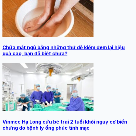
Chữa mất ngủ bằng những thứ dễ kiếm đem lại hiệu
quả cao, bạn đã biết chưa?
Vinmec Hạ Long cứu bé trai 2 tuổi khỏi nguy cơ biến
chứng do bệnh lý ống phúc tinh mạc