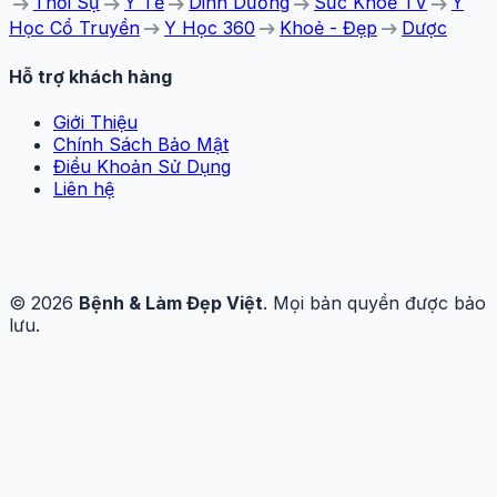
arrow_right_alt
arrow_right_alt
arrow_right_alt
arrow_right_alt
arrow_right_alt
Thời Sự
Y Tế
Dinh Dưỡng
Sức Khoẻ TV
Y
arrow_right_alt
arrow_right_alt
arrow_right_alt
Học Cổ Truyền
Y Học 360
Khoẻ - Đẹp
Dược
Hỗ trợ khách hàng
Giới Thiệu
Chính Sách Bảo Mật
Điều Khoản Sử Dụng
Liên hệ
© 2026
Bệnh & Làm Đẹp Việt
. Mọi bản quyền được bảo
lưu.