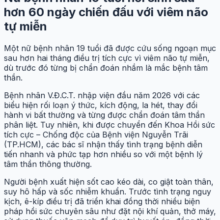
hơn 60 ngày chiến đấu với viêm não
tự miễn
Một nữ bệnh nhân 19 tuổi đã được cứu sống ngoạn mục
sau hơn hai tháng điều trị tích cực vì viêm não tự miễn,
dù trước đó từng bị chẩn đoán nhầm là mắc bệnh tâm
thần.
Bệnh nhân V.Đ.C.T. nhập viện đầu năm 2026 với các
biểu hiện rối loạn ý thức, kích động, la hét, thay đổi
hành vi bất thường và từng được chẩn đoán tâm thần
phân liệt. Tuy nhiên, khi được chuyển đến Khoa Hồi sức
tích cực – Chống độc của Bệnh viện Nguyễn Trãi
(TP.HCM), các bác sĩ nhận thấy tình trạng bệnh diễn
tiến nhanh và phức tạp hơn nhiều so với một bệnh lý
tâm thần thông thường.
Người bệnh xuất hiện sốt cao kéo dài, co giật toàn thân,
suy hô hấp và sốc nhiễm khuẩn. Trước tình trạng nguy
kịch, ê-kíp điều trị đã triển khai đồng thời nhiều biện
pháp hồi sức chuyên sâu như đặt nội khí quản, thở máy,