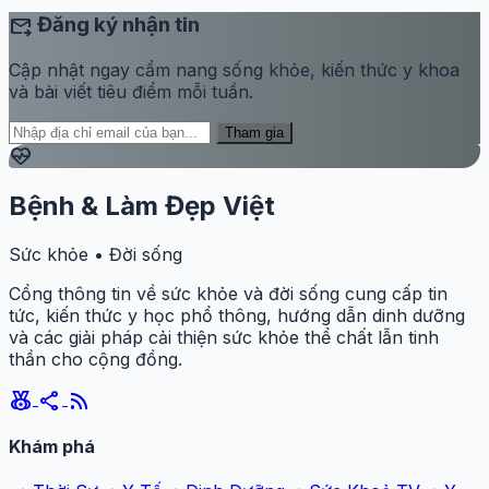
forward_to_inbox
Đăng ký nhận tin
Cập nhật ngay cẩm nang sống khỏe, kiến thức y khoa
và bài viết tiêu điểm mỗi tuần.
Tham gia
ecg_heart
Bệnh & Làm Đẹp Việt
Sức khỏe • Đời sống
Cổng thông tin về sức khỏe và đời sống cung cấp tin
tức, kiến thức y học phổ thông, hướng dẫn dinh dưỡng
và các giải pháp cải thiện sức khỏe thể chất lẫn tinh
thần cho cộng đồng.
social_leaderboard
share
rss_feed
Khám phá