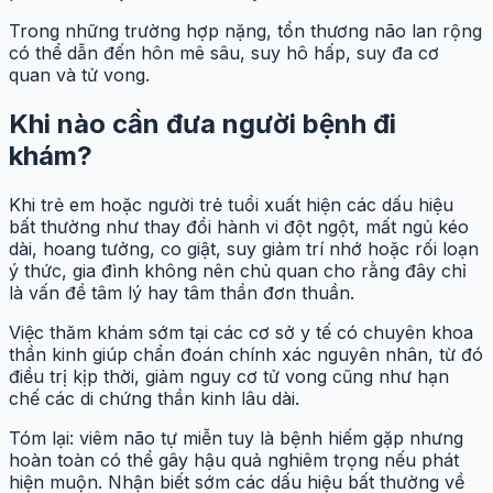
Trong những trường hợp nặng, tổn thương não lan rộng
có thể dẫn đến hôn mê sâu, suy hô hấp, suy đa cơ
quan và tử vong.
Khi nào cần đưa người bệnh đi
khám?
Khi trẻ em hoặc người trẻ tuổi xuất hiện các dấu hiệu
bất thường như thay đổi hành vi đột ngột, mất ngủ kéo
dài, hoang tưởng, co giật, suy giảm trí nhớ hoặc rối loạn
ý thức, gia đình không nên chủ quan cho rằng đây chỉ
là vấn đề tâm lý hay tâm thần đơn thuần.
Việc thăm khám sớm tại các cơ sở y tế có chuyên khoa
thần kinh giúp chẩn đoán chính xác nguyên nhân, từ đó
điều trị kịp thời, giảm nguy cơ tử vong cũng như hạn
chế các di chứng thần kinh lâu dài.
Tóm lại: viêm não tự miễn tuy là bệnh hiếm gặp nhưng
hoàn toàn có thể gây hậu quả nghiêm trọng nếu phát
hiện muộn. Nhận biết sớm các dấu hiệu bất thường về