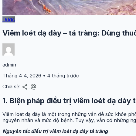
Dược
Viêm loét dạ dày – tá tràng: Dùng th
admin
Tháng 4 4, 2026 • 4 tháng trước
share
alternate_email
Chia sẻ:
1. Biện pháp điều trị viêm loét dạ dày
Viêm loét dạ dày là một trong những vấn đề sức khỏe phổ
nguyên nhân và mức độ bệnh. Tuy vậy, vẫn có những nguy
Nguyên tắc điều trị viêm loét dạ dày tá tràng