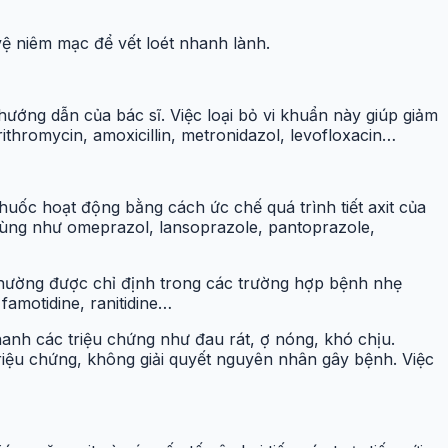
 vệ niêm mạc để vết loét nhanh lành.
ướng dẫn của bác sĩ. Việc loại bỏ vi khuẩn này giúp giảm
thromycin, amoxicillin, metronidazol, levofloxacin…
huốc hoạt động bằng cách ức chế quá trình tiết axit của
g dùng như omeprazol, lansoprazole, pantoprazole,
 Thường được chỉ định trong các trường hợp bệnh nhẹ
famotidine, ranitidine…
hanh các triệu chứng như đau rát, ợ nóng, khó chịu.
triệu chứng, không giải quyết nguyên nhân gây bệnh. Việc