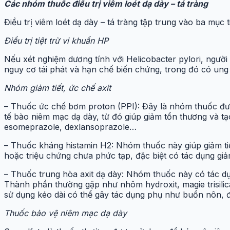
Các nhóm thuốc điều trị viêm loét dạ dày – tá tràng
Điều trị viêm loét dạ dày – tá tràng tập trung vào ba mục 
Điều trị tiệt trừ vi khuẩn HP
Nếu xét nghiệm dương tính với Helicobacter pylori, người
nguy cơ tái phát và hạn chế biến chứng, trong đó có ung 
Nhóm giảm tiết, ức chế axit
– Thuốc ức chế bơm proton (PPI): Đây là nhóm thuốc được
tế bào niêm mạc dạ dày, từ đó giúp giảm tổn thương và tạ
esomeprazole, dexlansoprazole…
– Thuốc kháng histamin H2: Nhóm thuốc này giúp giảm tiế
hoặc triệu chứng chưa phức tạp, đặc biệt có tác dụng giảm
– Thuốc trung hòa axit dạ dày: Nhóm thuốc này có tác dụ
Thành phần thường gặp như nhôm hydroxit, magie trisilica
sử dụng kéo dài có thể gây tác dụng phụ như buồn nôn, đ
Thuốc bảo vệ niêm mạc dạ dày