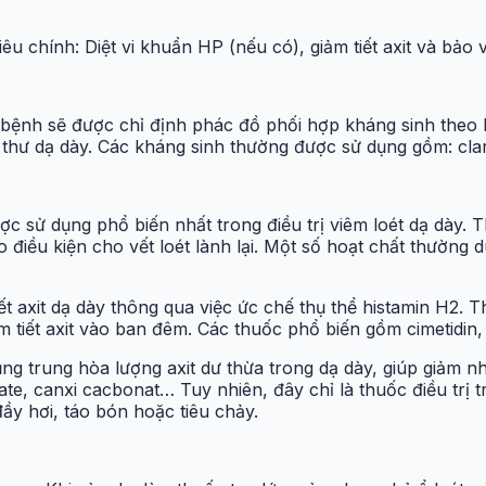
tiêu chính: Diệt vi khuẩn HP (nếu có), giảm tiết axit và bảo
 bệnh sẽ được chỉ định phác đồ phối hợp kháng sinh theo h
thư dạ dày. Các kháng sinh thường được sử dụng gồm: clari
 sử dụng phổ biến nhất trong điều trị viêm loét dạ dày. T
o điều kiện cho vết loét lành lại. Một số hoạt chất thườn
t axit dạ dày thông qua việc ức chế thụ thể histamin H2.
 tiết axit vào ban đêm. Các thuốc phổ biến gồm cimetidin, 
ng trung hòa lượng axit dư thừa trong dạ dày, giúp giảm n
te, canxi cacbonat… Tuy nhiên, đây chỉ là thuốc điều trị 
ầy hơi, táo bón hoặc tiêu chảy.