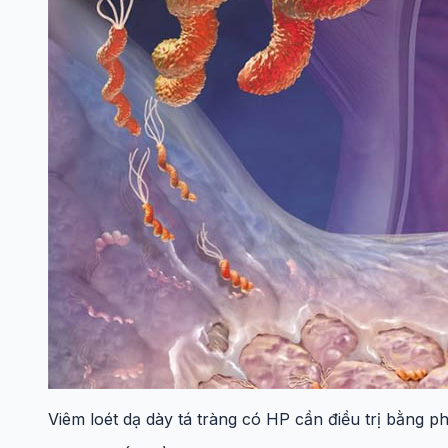
Viêm loét dạ dày tá tràng có HP cần điều trị bằng p