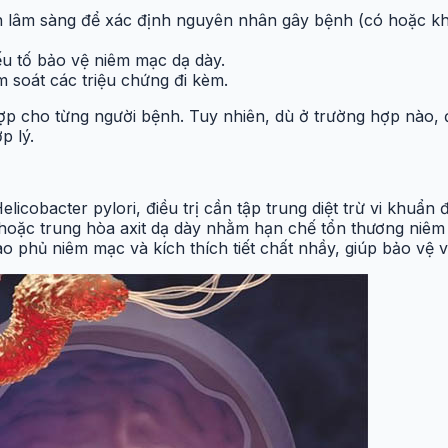
 lâm sàng để xác định nguyên nhân gây bệnh (có hoặc kh
ếu tố bảo vệ niêm mạc dạ dày.
m soát các triệu chứng đi kèm.
ợp cho từng người bệnh. Tuy nhiên, dù ở trường hợp nào, đi
p lý.
icobacter pylori, điều trị cần tập trung diệt trừ vi khuẩn
t hoặc trung hòa axit dạ dày nhằm hạn chế tổn thương niêm
phủ niêm mạc và kích thích tiết chất nhầy, giúp bảo vệ v