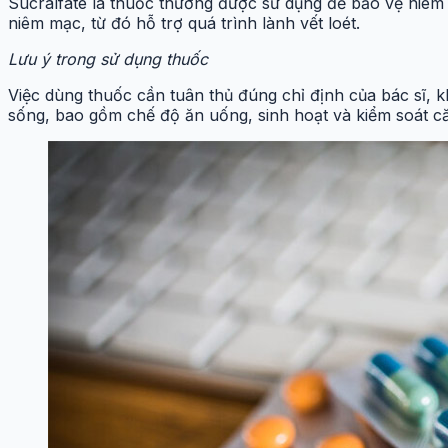
Sucralfate là thuốc thường được sử dụng để bảo vệ niêm mạ
niêm mạc, từ đó hỗ trợ quá trình lành vết loét.
Lưu ý trong sử dụng thuốc
Việc dùng thuốc cần tuân thủ đúng chỉ định của bác sĩ, kh
sống, bao gồm chế độ ăn uống, sinh hoạt và kiểm soát c