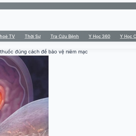
Khoẻ TV
Thời Sự
Tra Cứu Bệnh
Y Học 360
Y Học 
g thuốc đúng cách để bảo vệ niêm mạc