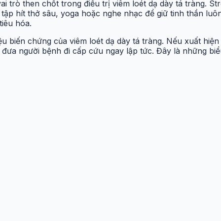
 trò then chốt trong điều trị viêm loét dạ dày tá tràng. Stre
 tập hít thở sâu, yoga hoặc nghe nhạc để giữ tinh thần luô
tiêu hóa.
ệu biến chứng của viêm loét dạ dày tá tràng. Nếu xuất hiệ
đưa người bệnh đi cấp cứu ngay lập tức. Đây là những biểu