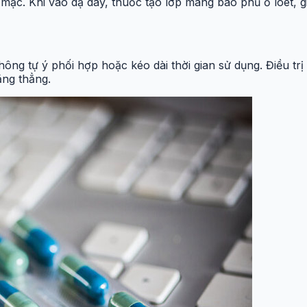
c. Khi vào dạ dày, thuốc tạo lớp màng bao phủ ổ loét, giúp
ông tự ý phối hợp hoặc kéo dài thời gian sử dụng. Điều trị
ăng thẳng.