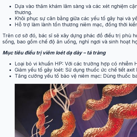
Dựa vào thăm khám lâm sàng và các xét nghiệm cận
thương.
Khôi phục sự cân bằng giữa các yếu tố gây hại và y
Hỗ trợ làm lành tổn thương niêm mạc, đồng thời kiể
Trên cơ sở đó, bác sĩ sẽ xây dựng phác đồ điều trị phù h
sống, bao gồm chế độ ăn uống, nghỉ ngơi và sinh hoạt hợ
Mục tiêu điều trị viêm loét dạ dày – tá tràng
Loại bỏ vi khuẩn HP: Với các trường hợp có nhiễm Hel
Giảm yếu tố gây loét: Sử dụng thuốc ức chế tiết axi
Tăng cường yếu tố bảo vệ niêm mạc: Dùng thuốc bao 