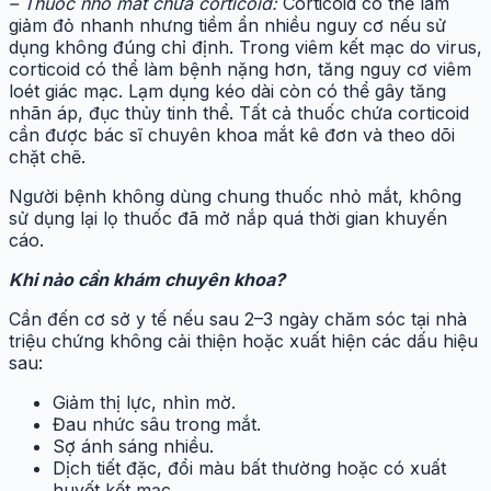
– Thuốc nhỏ mắt chứa corticoid:
Corticoid có thể làm
giảm đỏ nhanh nhưng tiềm ẩn nhiều nguy cơ nếu sử
dụng không đúng chỉ định. Trong viêm kết mạc do virus,
corticoid có thể làm bệnh nặng hơn, tăng nguy cơ viêm
loét giác mạc. Lạm dụng kéo dài còn có thể gây tăng
nhãn áp, đục thủy tinh thể. Tất cả thuốc chứa corticoid
cần được bác sĩ chuyên khoa mắt kê đơn và theo dõi
chặt chẽ.
Người bệnh không dùng chung thuốc nhỏ mắt, không
sử dụng lại lọ thuốc đã mở nắp quá thời gian khuyến
cáo.
Khi nào cần khám chuyên khoa?
Cần đến cơ sở y tế nếu sau 2–3 ngày chăm sóc tại nhà
triệu chứng không cải thiện hoặc xuất hiện các dấu hiệu
sau:
Giảm thị lực, nhìn mờ.
Đau nhức sâu trong mắt.
Sợ ánh sáng nhiều.
Dịch tiết đặc, đổi màu bất thường hoặc có xuất
huyết kết mạc.