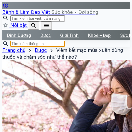
ecg_heart
Bệnh & Làm Đẹp Việt
Sức khỏe • Đời sống
search
star
search
menu
Nổi bật
Dinh Dưỡng
Dược
Giới Tính
Khoẻ – Đẹp
Sức 
search
chevron_right
chevron_right
Trang chủ
Dược
Viêm kết mạc mùa xuân dùng
thuốc và chăm sóc như thế nào?