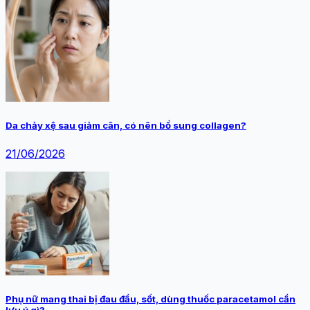
Da chảy xệ sau giảm cân, có nên bổ sung collagen?
21/06/2026
Phụ nữ mang thai bị đau đầu, sốt, dùng thuốc paracetamol cần
lưu ý gì?