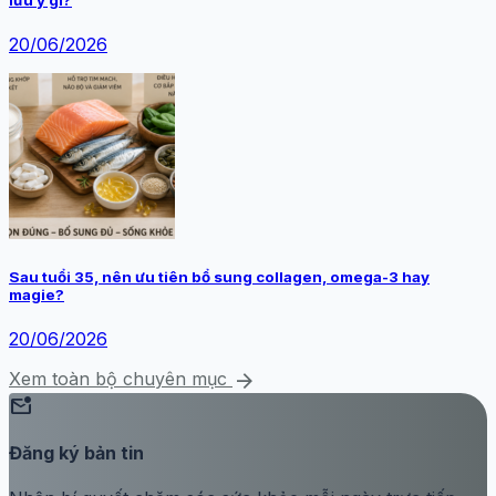
20/06/2026
Sau tuổi 35, nên ưu tiên bổ sung collagen, omega-3 hay
magie?
20/06/2026
arrow_forward
Xem toàn bộ chuyên mục
mark_email_unread
Đăng ký bản tin