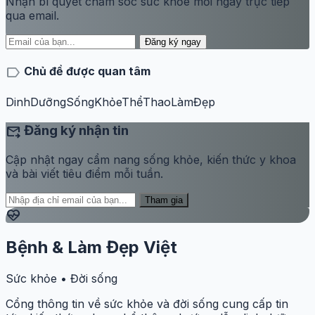
Nhận bí quyết chăm sóc sức khỏe mỗi ngày trực tiếp
qua email.
Đăng ký ngay
label
Chủ đề được quan tâm
DinhDưỡng
SốngKhỏe
ThểThao
LàmĐẹp
forward_to_inbox
Đăng ký nhận tin
Cập nhật ngay cẩm nang sống khỏe, kiến thức y khoa
và bài viết tiêu điểm mỗi tuần.
Tham gia
ecg_heart
Bệnh & Làm Đẹp Việt
Sức khỏe • Đời sống
Cổng thông tin về sức khỏe và đời sống cung cấp tin