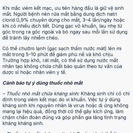
Khi mắc viêm kết mạc, ưu tiên hàng đầu là giữ vệ sinh
mắt. Người bệnh nên rửa mắt bằng dung dịch natri
clorid 0,9% chuyên dùng cho mắt, 3–4 lần/ngày hoặc
khi có nhiều dịch tiết. Dùng gạc vô khuẩn, lau nhẹ từ
góc trong ra góc ngoài và bỏ ngay sau mỗi lần sử dụng
để tránh lây nhiễm chéo.
Có thể chườm lạnh (gạc sạch thấm nước mát) lên mi
mắt trong 5–10 phút để giảm phù nề và khó chịu.
Trường hợp khô, rát mắt, có thể sử dụng nước mắt
nhân tạo không chứa chất bảo quản theo tư vấn của
dược sĩ hoặc nhân viên y tế.
Cảnh báo tự ý dùng thuốc nhỏ mắt
– Thuốc nhỏ mắt chứa kháng sinh:
Kháng sinh chỉ có chỉ
định trong viêm kết mạc do vi khuẩn. Việc tự ý dùng
kháng sinh khi nguyên nhân là virus hoặc dị ứng không
mang lại hiệu quả, đồng thời có thể gây kích ứng, làm
chậm chẩn đoán đúng và góp phần gia tăng tình trạng
kháng kháng sinh.