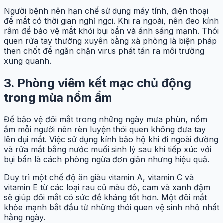
Người bệnh nên hạn chế sử dụng máy tính, điện thoại
để mắt có thời gian nghỉ ngơi. Khi ra ngoài, nên đeo kính
râm để bảo vệ mắt khỏi bụi bẩn và ánh sáng mạnh. Thói
quen rửa tay thường xuyên bằng xà phòng là biện pháp
then chốt để ngăn chặn virus phát tán ra môi trường
xung quanh.
3. Phòng viêm kết mạc chủ động
trong mùa nồm ẩm
Để bảo vệ đôi mắt trong những ngày mưa phùn, nồm
ẩm mỗi người nên rèn luyện thói quen không đưa tay
lên dụi mắt. Việc sử dụng kính bảo hộ khi đi ngoài đường
và rửa mắt bằng nước muối sinh lý sau khi tiếp xúc với
bụi bẩn là cách phòng ngừa đơn giản nhưng hiệu quả.
Duy trì một chế độ ăn giàu vitamin A, vitamin C và
vitamin E từ các loại rau củ màu đỏ, cam và xanh đậm
sẽ giúp đôi mắt có sức đề kháng tốt hơn. Một đôi mắt
khỏe mạnh bắt đầu từ những thói quen vệ sinh nhỏ nhất
hằng ngày.