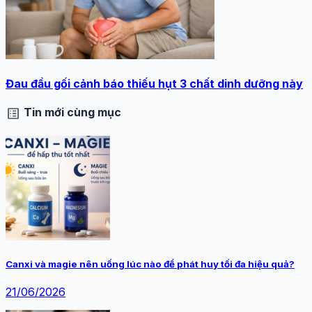
Đau đầu gối cảnh báo thiếu hụt 3 chất dinh dưỡng này
list_alt
Tin mới cùng mục
Canxi và magie nên uống lúc nào để phát huy tối đa hiệu quả?
21/06/2026