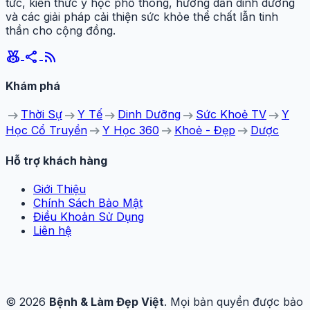
tức, kiến thức y học phổ thông, hướng dẫn dinh dưỡng
và các giải pháp cải thiện sức khỏe thể chất lẫn tinh
thần cho cộng đồng.
social_leaderboard
share
rss_feed
Khám phá
arrow_right_alt
arrow_right_alt
arrow_right_alt
arrow_right_alt
arrow_right_alt
Thời Sự
Y Tế
Dinh Dưỡng
Sức Khoẻ TV
Y
arrow_right_alt
arrow_right_alt
arrow_right_alt
Học Cổ Truyền
Y Học 360
Khoẻ - Đẹp
Dược
Hỗ trợ khách hàng
Giới Thiệu
Chính Sách Bảo Mật
Điều Khoản Sử Dụng
Liên hệ
© 2026
Bệnh & Làm Đẹp Việt
. Mọi bản quyền được bảo