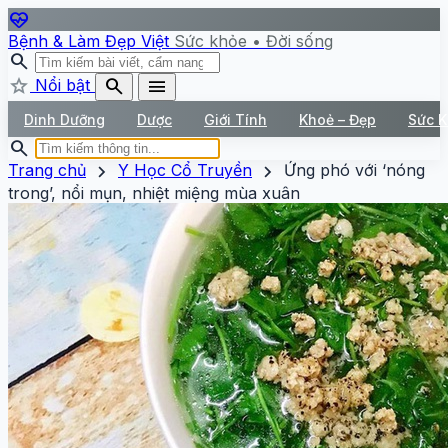
ecg_heart
Bệnh & Làm Đẹp Việt
Sức khỏe • Đời sống
search
star
search
menu
Nổi bật
Dinh Dưỡng
Dược
Giới Tính
Khoẻ – Đẹp
Sức 
search
chevron_right
chevron_right
Trang chủ
Y Học Cổ Truyền
Ứng phó với ‘nóng
trong’, nổi mụn, nhiệt miệng mùa xuân