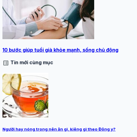
10 bước giúp tuổi già khỏe mạnh, sống chủ động
list_alt
Tin mới cùng mục
Người hay nóng trong nên ăn gì, kiêng gì theo Đông y?