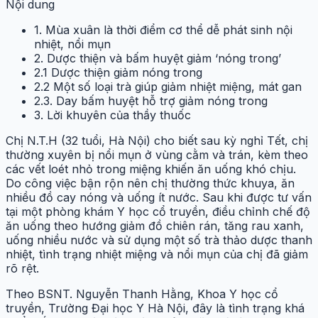
Nội dung
1. Mùa xuân là thời điểm cơ thể dễ phát sinh nội
nhiệt, nổi mụn
2. Dược thiện và bấm huyệt giảm ‘nóng trong’
2.1 Dược thiện giảm nóng trong
2.2 Một số loại trà giúp giảm nhiệt miệng, mát gan
2.3. Day bấm huyệt hỗ trợ giảm nóng trong
3. Lời khuyên của thầy thuốc
Chị N.T.H (32 tuổi, Hà Nội) cho biết sau kỳ nghỉ Tết, chị
thường xuyên bị nổi mụn ở vùng cằm và trán, kèm theo
các vết loét nhỏ trong miệng khiến ăn uống khó chịu.
Do công việc bận rộn nên chị thường thức khuya, ăn
nhiều đồ cay nóng và uống ít nước. Sau khi được tư vấn
tại một phòng khám Y học cổ truyền, điều chỉnh chế độ
ăn uống theo hướng giảm đồ chiên rán, tăng rau xanh,
uống nhiều nước và sử dụng một số trà thảo dược thanh
nhiệt, tình trạng nhiệt miệng và nổi mụn của chị đã giảm
rõ rệt.
Theo BSNT. Nguyễn Thanh Hằng, Khoa Y học cổ
truyền, Trường Đại học Y Hà Nội, đây là tình trạng khá