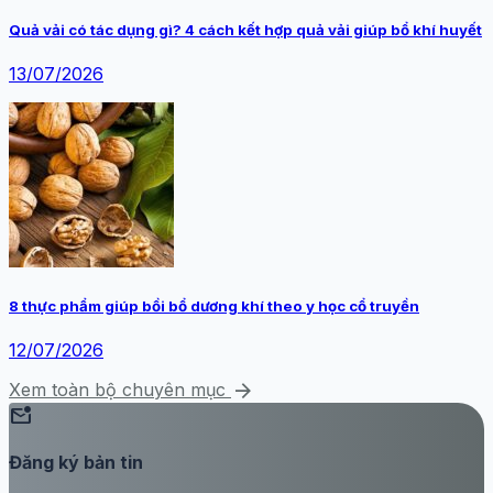
Quả vải có tác dụng gì? 4 cách kết hợp quả vải giúp bổ khí huyết
13/07/2026
8 thực phẩm giúp bồi bổ dương khí theo y học cổ truyền
12/07/2026
arrow_forward
Xem toàn bộ chuyên mục
mark_email_unread
Đăng ký bản tin