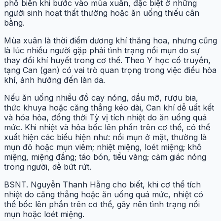
phổ biến khi bước vào mùa xuân, đặc biệt ở những
người sinh hoạt thất thường hoặc ăn uống thiếu cân
bằng.
Mùa xuân là thời điểm dương khí thăng hoa, nhưng cũng
là lúc nhiều người gặp phải tình trạng nổi mụn do sự
thay đổi khí huyết trong cơ thể. Theo Y học cổ truyền,
tạng Can (gan) có vai trò quan trọng trong việc điều hòa
khí, ảnh hưởng đến làn da.
Nếu ăn uống nhiều đồ cay nóng, dầu mỡ, rượu bia,
thức khuya hoặc căng thẳng kéo dài, Can khí dễ uất kết
và hóa hỏa, đồng thời Tỳ vị tích nhiệt do ăn uống quá
mức. Khi nhiệt và hỏa bốc lên phần trên cơ thể, có thể
xuất hiện các biểu hiện như: nổi mụn ở mặt, thường là
mụn đỏ hoặc mụn viêm; nhiệt miệng, loét miệng; khô
miệng, miệng đắng; táo bón, tiểu vàng; cảm giác nóng
trong người, dễ bứt rứt.
BSNT. Nguyễn Thanh Hằng cho biết, khi cơ thể tích
nhiệt do căng thẳng hoặc ăn uống quá mức, nhiệt có
thể bốc lên phần trên cơ thể, gây nên tình trạng nổi
mụn hoặc loét miệng.