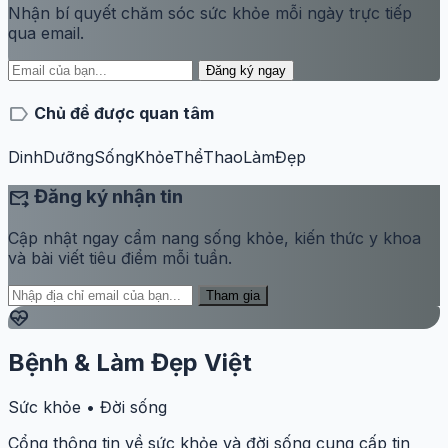
Nhận bí quyết chăm sóc sức khỏe mỗi ngày trực tiếp
qua email.
Đăng ký ngay
label
Chủ đề được quan tâm
DinhDưỡng
SốngKhỏe
ThểThao
LàmĐẹp
forward_to_inbox
Đăng ký nhận tin
Cập nhật ngay cẩm nang sống khỏe, kiến thức y khoa
và bài viết tiêu điểm mỗi tuần.
Tham gia
ecg_heart
Bệnh & Làm Đẹp Việt
Sức khỏe • Đời sống
Cổng thông tin về sức khỏe và đời sống cung cấp tin