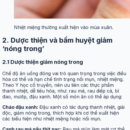
Nhiệt miệng thường xuất hiện vào mùa xuân.
2. Dược thiện và bấm huyệt giảm
‘nóng trong’
2.1 Dược thiện giảm nóng trong
Chế độ ăn uống đóng vai trò quan trọng trong việc điều
hòa cơ thể và hạn chế tình trạng nổi mụn, nhiệt miệng.
Theo Y học cổ truyền, nên ưu tiên các thực phẩm
thanh nhiệt, dễ tiêu hóa, như: rau má, rau diếp cá, bí
đao, mướp, đậu xanh. Một số món ăn có thể áp dụng:
Cháo đậu xanh:
Đậu xanh có tác dụng thanh nhiệt, giải
độc, giảm nóng trong, thích hợp khi cơ thể xuất hiện
các biểu hiện như nhiệt miệng hoặc nổi mụn.
Canh rau má nấu thịt nạc:
Rau má giúp làm mát cơ thể,