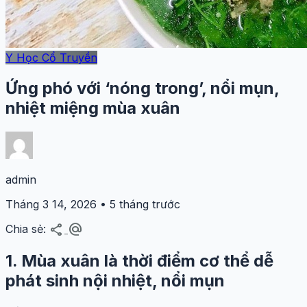
Y Học Cổ Truyền
Ứng phó với ‘nóng trong’, nổi mụn,
nhiệt miệng mùa xuân
admin
Tháng 3 14, 2026 • 5 tháng trước
share
alternate_email
Chia sẻ:
1. Mùa xuân là thời điểm cơ thể dễ
phát sinh nội nhiệt, nổi mụn