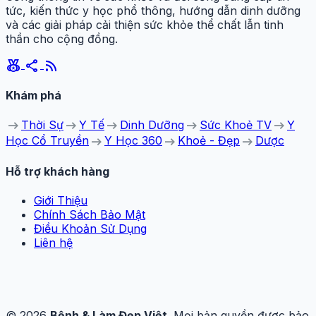
tức, kiến thức y học phổ thông, hướng dẫn dinh dưỡng
và các giải pháp cải thiện sức khỏe thể chất lẫn tinh
thần cho cộng đồng.
social_leaderboard
share
rss_feed
Khám phá
arrow_right_alt
arrow_right_alt
arrow_right_alt
arrow_right_alt
arrow_right_alt
Thời Sự
Y Tế
Dinh Dưỡng
Sức Khoẻ TV
Y
arrow_right_alt
arrow_right_alt
arrow_right_alt
Học Cổ Truyền
Y Học 360
Khoẻ - Đẹp
Dược
Hỗ trợ khách hàng
Giới Thiệu
Chính Sách Bảo Mật
Điều Khoản Sử Dụng
Liên hệ
© 2026
Bệnh & Làm Đẹp Việt
. Mọi bản quyền được bảo