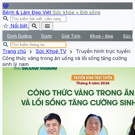
ecg_heart
Bệnh & Làm Đẹp Việt
Sức khỏe • Đời sống
search
star
search
menu
Nổi bật
Dinh Dưỡng
Dược
Giới Tính
Khoẻ – Đẹp
Sức 
search
chevron_right
chevron_right
Trang chủ
Sức Khoẻ TV
Truyền hình trực tuyến:
Công thức vàng trong ăn uống và lối sống tăng cường
sinh lý nam