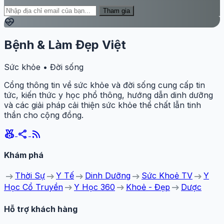
Tham gia
ecg_heart
Bệnh & Làm Đẹp Việt
Sức khỏe • Đời sống
Cổng thông tin về sức khỏe và đời sống cung cấp tin
tức, kiến thức y học phổ thông, hướng dẫn dinh dưỡng
và các giải pháp cải thiện sức khỏe thể chất lẫn tinh
thần cho cộng đồng.
social_leaderboard
share
rss_feed
Khám phá
arrow_right_alt
arrow_right_alt
arrow_right_alt
arrow_right_alt
arrow_right_alt
Thời Sự
Y Tế
Dinh Dưỡng
Sức Khoẻ TV
Y
arrow_right_alt
arrow_right_alt
arrow_right_alt
Học Cổ Truyền
Y Học 360
Khoẻ - Đẹp
Dược
Hỗ trợ khách hàng