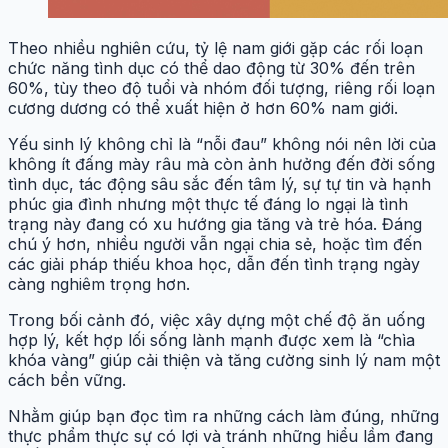
Theo nhiều nghiên cứu, tỷ lệ nam giới gặp các rối loạn
chức năng tình dục có thể dao động từ 30% đến trên
60%, tùy theo độ tuổi và nhóm đối tượng, riêng rối loạn
cương dương có thể xuất hiện ở hơn 60% nam giới.
Yếu sinh lý không chỉ là “nỗi đau” không nói nên lời của
không ít đấng mày râu mà còn ảnh hưởng đến đời sống
tình dục, tác động sâu sắc đến tâm lý, sự tự tin và hạnh
phúc gia đình nhưng một thực tế đáng lo ngại là tình
trạng này đang có xu hướng gia tăng và trẻ hóa. Đáng
chú ý hơn, nhiều người vẫn ngại chia sẻ, hoặc tìm đến
các giải pháp thiếu khoa học, dẫn đến tình trạng ngày
càng nghiêm trọng hơn.
Trong bối cảnh đó, việc xây dựng một chế độ ăn uống
hợp lý, kết hợp lối sống lành mạnh được xem là “chìa
khóa vàng” giúp cải thiện và tăng cường sinh lý nam một
cách bền vững.
Nhằm giúp bạn đọc tìm ra những cách làm đúng, những
thực phẩm thực sự có lợi và tránh những hiểu lầm đang