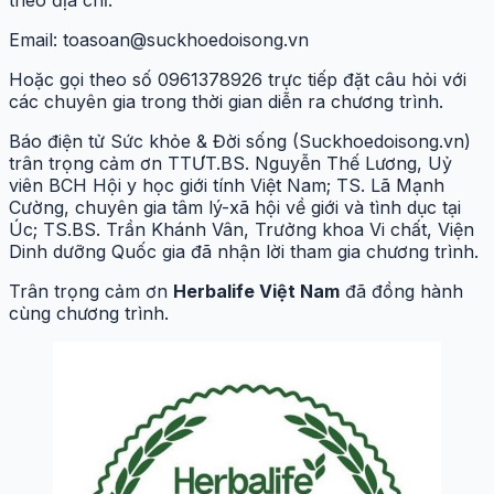
theo địa chỉ:
Email:
toasoan@suckhoedoisong.vn
Hoặc gọi theo số 0961378926 trực tiếp đặt câu hỏi với
các chuyên gia trong thời gian diễn ra chương trình.
Báo điện tử Sức khỏe & Đời sống (Suckhoedoisong.vn)
trân trọng cảm ơn
TTƯT.BS. Nguyễn Thế Lương, Uỷ
viên BCH Hội y học giới tính Việt Nam; TS. Lã Mạnh
Cường, chuyên gia tâm lý-xã hội về giới và tình dục tại
Úc; TS.BS. Trần Khánh Vân, Trưởng khoa Vi chất, Viện
Dinh dưỡng Quốc gia
đã nhận lời tham gia chương trình.
Trân trọng cảm ơn
Herbalife Việt Nam
đã đồng hành
cùng chương trình.