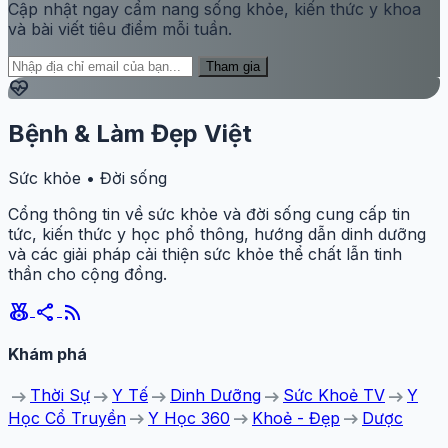
Cập nhật ngay cẩm nang sống khỏe, kiến thức y khoa
và bài viết tiêu điểm mỗi tuần.
Tham gia
ecg_heart
Bệnh & Làm Đẹp Việt
Sức khỏe • Đời sống
Cổng thông tin về sức khỏe và đời sống cung cấp tin
tức, kiến thức y học phổ thông, hướng dẫn dinh dưỡng
và các giải pháp cải thiện sức khỏe thể chất lẫn tinh
thần cho cộng đồng.
social_leaderboard
share
rss_feed
Khám phá
arrow_right_alt
arrow_right_alt
arrow_right_alt
arrow_right_alt
arrow_right_alt
Thời Sự
Y Tế
Dinh Dưỡng
Sức Khoẻ TV
Y
arrow_right_alt
arrow_right_alt
arrow_right_alt
Học Cổ Truyền
Y Học 360
Khoẻ - Đẹp
Dược