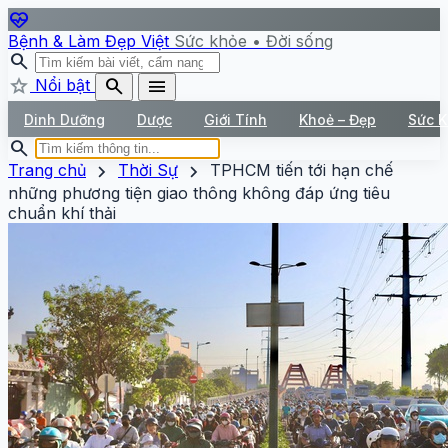
ecg_heart
Bệnh & Làm Đẹp Việt
Sức khỏe • Đời sống
search
star
search
menu
Nổi bật
Dinh Dưỡng
Dược
Giới Tính
Khoẻ – Đẹp
Sức 
search
chevron_right
chevron_right
Trang chủ
Thời Sự
TPHCM tiến tới hạn chế
những phương tiện giao thông không đáp ứng tiêu
chuẩn khí thải