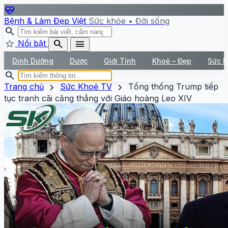
ecg_heart
Bệnh & Làm Đẹp Việt
Sức khỏe • Đời sống
search
star
search
menu
Nổi bật
Dinh Dưỡng
Dược
Giới Tính
Khoẻ – Đẹp
Sức 
search
chevron_right
chevron_right
Trang chủ
Sức Khoẻ TV
Tổng thống Trump tiếp
tục tranh cãi căng thẳng với Giáo hoàng Leo XIV