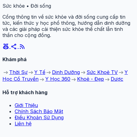
Sức khỏe • Đời sống
Cổng thông tin về sức khỏe và đời sống cung cấp tin
tức, kiến thức y học phổ thông, hướng dẫn dinh dưỡng
và các giải pháp cải thiện sức khỏe thể chất lẫn tinh
thần cho cộng đồng.
social_leaderboard
share
rss_feed
Khám phá
arrow_right_alt
arrow_right_alt
arrow_right_alt
arrow_right_alt
arrow_right_alt
Thời Sự
Y Tế
Dinh Dưỡng
Sức Khoẻ TV
Y
arrow_right_alt
arrow_right_alt
arrow_right_alt
Học Cổ Truyền
Y Học 360
Khoẻ - Đẹp
Dược
Hỗ trợ khách hàng
Giới Thiệu
Chính Sách Bảo Mật
Điều Khoản Sử Dụng
Liên hệ