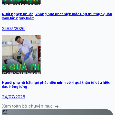
Nuốt nghẹn khi ăn, không ngờ phát hiện mắc ung thư thực quản
xâm lấn nguy hiểm
25/07/2026
Người phụ nữ bất ngờ phát hiện mình có 4 quả thận từ dấu hiệu
đau hông lưng
24/07/2026
arrow_forward
Xem toàn bộ chuyên mục
mark_email_unread