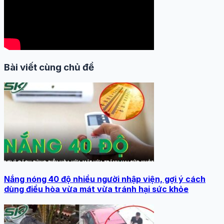
Bài viết cùng chủ đề
Nắng nóng 40 độ nhiều người nhập viện, gợi ý cách
dùng điều hòa vừa mát vừa tránh hại sức khỏe