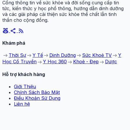
Cổng thông tin về sức khỏe và đời sống cung cấp tin
tức, kiến thức y học phổ thông, hướng dẫn dinh dưỡng
và các giải pháp cải thiện sức khỏe thể chất lẫn tinh
thần cho cộng đồng.
social_leaderboard
share
rss_feed
Khám phá
arrow_right_alt
arrow_right_alt
arrow_right_alt
arrow_right_alt
arrow_right_alt
Thời Sự
Y Tế
Dinh Dưỡng
Sức Khoẻ TV
Y
arrow_right_alt
arrow_right_alt
arrow_right_alt
Học Cổ Truyền
Y Học 360
Khoẻ - Đẹp
Dược
Hỗ trợ khách hàng
Giới Thiệu
Chính Sách Bảo Mật
Điều Khoản Sử Dụng
Liên hệ