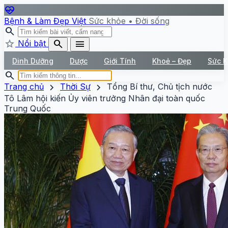
ecg_heart
Bệnh & Làm Đẹp Việt
Sức khỏe • Đời sống
search
star
search
menu
Nổi bật
Dinh Dưỡng
Dược
Giới Tính
Khoẻ – Đẹp
Sức 
search
chevron_right
chevron_right
Trang chủ
Thời Sự
Tổng Bí thư, Chủ tịch nước
Tô Lâm hội kiến Ủy viên trưởng Nhân đại toàn quốc
Trung Quốc