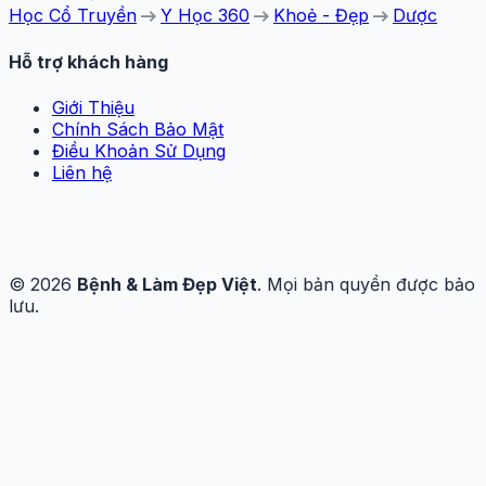
arrow_right_alt
arrow_right_alt
arrow_right_alt
Học Cổ Truyền
Y Học 360
Khoẻ - Đẹp
Dược
Hỗ trợ khách hàng
Giới Thiệu
Chính Sách Bảo Mật
Điều Khoản Sử Dụng
Liên hệ
© 2026
Bệnh & Làm Đẹp Việt
. Mọi bản quyền được bảo
lưu.