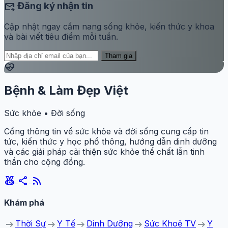
forward_to_inbox
Đăng ký nhận tin
Cập nhật ngay cẩm nang sống khỏe, kiến thức y khoa
và bài viết tiêu điểm mỗi tuần.
Tham gia
ecg_heart
Bệnh & Làm Đẹp Việt
Sức khỏe • Đời sống
Cổng thông tin về sức khỏe và đời sống cung cấp tin
tức, kiến thức y học phổ thông, hướng dẫn dinh dưỡng
và các giải pháp cải thiện sức khỏe thể chất lẫn tinh
thần cho cộng đồng.
social_leaderboard
share
rss_feed
Khám phá
arrow_right_alt
arrow_right_alt
arrow_right_alt
arrow_right_alt
arrow_right_alt
Thời Sự
Y Tế
Dinh Dưỡng
Sức Khoẻ TV
Y