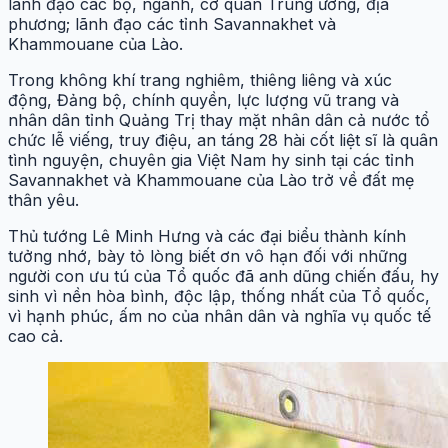
lãnh đạo các bộ, ngành, cơ quan Trung ương, địa
phương; lãnh đạo các tỉnh Savannakhet và
Khammouane của Lào.
Trong không khí trang nghiêm, thiêng liêng và xúc
động, Đảng bộ, chính quyền, lực lượng vũ trang và
nhân dân tỉnh Quảng Trị thay mặt nhân dân cả nước tổ
chức lễ viếng, truy điệu, an táng 28 hài cốt liệt sĩ là quân
tình nguyện, chuyên gia Việt Nam hy sinh tại các tỉnh
Savannakhet và Khammouane của Lào trở về đất mẹ
thân yêu.
Thủ tướng Lê Minh Hưng và các đại biểu thành kính
tưởng nhớ, bày tỏ lòng biết ơn vô hạn đối với những
người con ưu tú của Tổ quốc đã anh dũng chiến đấu, hy
sinh vì nền hòa bình, độc lập, thống nhất của Tổ quốc,
vì hạnh phúc, ấm no của nhân dân và nghĩa vụ quốc tế
cao cả.