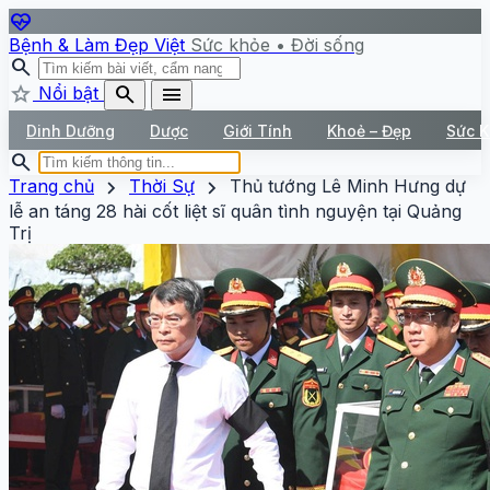
ecg_heart
Bệnh & Làm Đẹp Việt
Sức khỏe • Đời sống
search
star
search
menu
Nổi bật
Dinh Dưỡng
Dược
Giới Tính
Khoẻ – Đẹp
Sức 
search
chevron_right
chevron_right
Trang chủ
Thời Sự
Thủ tướng Lê Minh Hưng dự
lễ an táng 28 hài cốt liệt sĩ quân tình nguyện tại Quảng
Trị