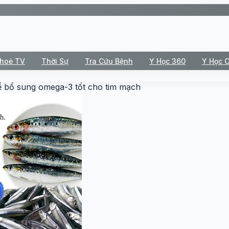
Khoẻ TV
Thời Sự
Tra Cứu Bệnh
Y Học 360
Y Học 
để bổ sung omega-3 tốt cho tim mạch