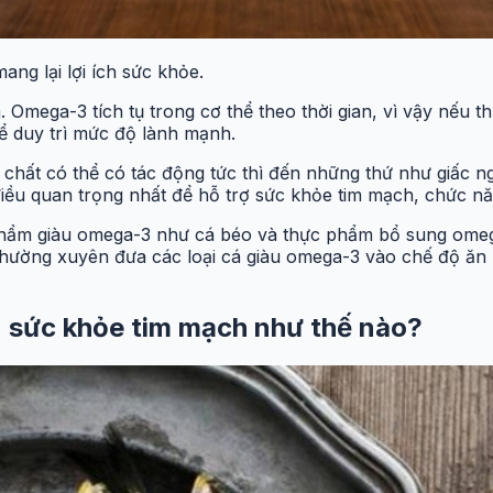
ng lại lợi ích sức khỏe.
ểm. Omega-3 tích tụ trong cơ thể theo thời gian, vì vậy n
hể duy trì mức độ lành mạnh.
hất có thể có tác động tức thì đến những thứ như giấc ng
là điều quan trọng nhất để hỗ trợ sức khỏe tim mạch, chức 
c phẩm giàu omega-3 như cá béo và thực phẩm bổ sung omeg
ệc thường xuyên đưa các loại cá giàu omega-3 vào chế độ ăn
 sức khỏe tim mạch như thế nào?