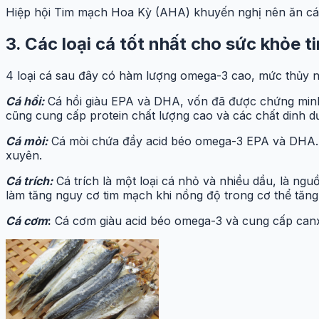
Hiệp hội Tim mạch Hoa Kỳ (AHA) khuyến nghị nên ăn cá, đ
3. Các loại cá tốt nhất cho sức khỏe 
4 loại cá sau đây có hàm lượng omega-3 cao, mức thủy n
Cá hồi:
Cá hồi giàu EPA và DHA, vốn đã được chứng minh 
cũng cung cấp protein chất lượng cao và các chất dinh dư
Cá mòi:
Cá mòi chứa đầy acid béo omega-3 EPA và DHA. Cá 
xuyên.
Cá trích:
Cá trích là một loại cá nhỏ và nhiều dầu, là ng
làm tăng nguy cơ tim mạch khi nồng độ trong cơ thể tăn
Cá cơm
:
Cá cơm giàu acid béo omega-3 và cung cấp canx