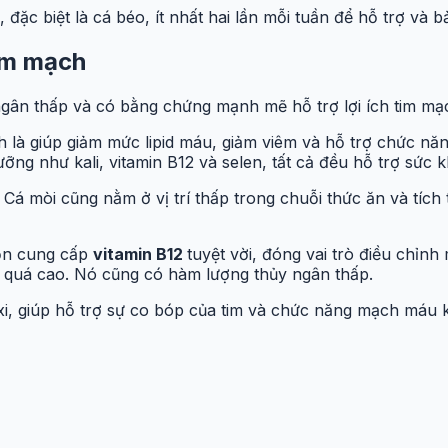
ặc biệt là cá béo, ít nhất hai lần mỗi tuần để hỗ trợ và 
tim mạch
gân thấp và có bằng chứng mạnh mẽ hỗ trợ lợi ích tim mạ
là giúp giảm mức lipid máu, giảm viêm và hỗ trợ chức nă
ỡng như kali, vitamin B12 và selen, tất cả đều hỗ trợ sức 
mòi cũng nằm ở vị trí thấp trong chuỗi thức ăn và tích t
uồn cung cấp
vitamin B12
tuyệt vời, đóng vai trò điều chỉn
g quá cao. Nó cũng có hàm lượng thủy ngân thấp.
i, giúp hỗ trợ sự co bóp của tim và chức năng mạch máu