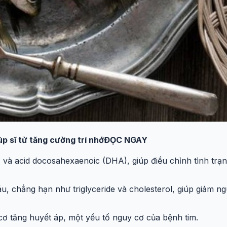
úp sĩ tử tăng cường trí nhớ
ĐỌC NGAY
A) và acid docosahexaenoic (DHA), giúp điều chỉnh tình t
áu, chẳng hạn như triglyceride và cholesterol, giúp giảm n
ơ tăng huyết áp, một yếu tố nguy cơ của bệnh tim.