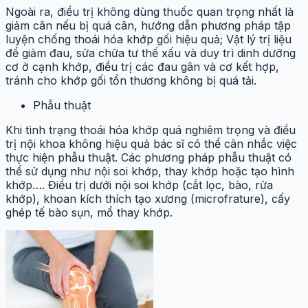
Ngoài ra, điều trị không dùng thuốc quan trọng nhất là
giảm cân nếu bị quá cân, hướng dẫn phương pháp tập
luyện chống thoái hóa khớp gối hiệu quả; Vật lý trị liệu
để giảm đau, sửa chữa tư thế xấu và duy trì dinh dưỡng
cơ ở cạnh khớp, điều trị các đau gân và cơ kết hợp,
tránh cho khớp gối tổn thương không bị quá tải.
Phẫu thuật
Khi tình trạng thoái hóa khớp quá nghiêm trọng và điều
trị nội khoa không hiệu quả bác sĩ có thể cân nhắc việc
thực hiện phẫu thuật. Các phương pháp phẫu thuật có
thể sử dụng như nội soi khớp, thay khớp hoặc tạo hình
khớp…. Điều trị dưới nội soi khớp (cắt lọc, bào, rửa
khớp), khoan kích thích tạo xương (microfrature), cấy
ghép tế bào sụn, mổ thay khớp.