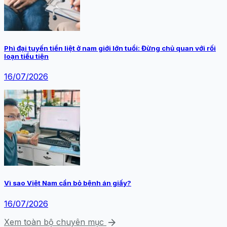
Phì đại tuyến tiền liệt ở nam giới lớn tuổi: Đừng chủ quan với rối
loạn tiểu tiện
16/07/2026
Vì sao Việt Nam cần bỏ bệnh án giấy?
16/07/2026
arrow_forward
Xem toàn bộ chuyên mục