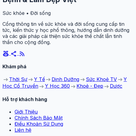
Sức khỏe • Đời sống
Cổng thông tin về sức khỏe và đời sống cung cấp tin
tức, kiến thức y học phổ thông, hướng dẫn dinh dưỡng
và các giải pháp cải thiện sức khỏe thể chất lẫn tinh
thần cho cộng đồng.
social_leaderboard
share
rss_feed
Khám phá
arrow_right_alt
arrow_right_alt
arrow_right_alt
arrow_right_alt
arrow_right_alt
Thời Sự
Y Tế
Dinh Dưỡng
Sức Khoẻ TV
Y
arrow_right_alt
arrow_right_alt
arrow_right_alt
Học Cổ Truyền
Y Học 360
Khoẻ - Đẹp
Dược
Hỗ trợ khách hàng
Giới Thiệu
Chính Sách Bảo Mật
Điều Khoản Sử Dụng
Liên hệ