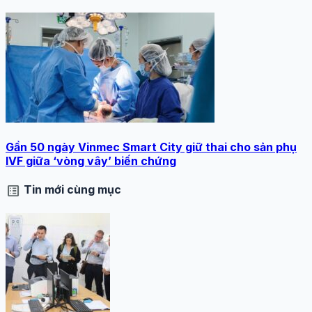
Gần 50 ngày Vinmec Smart City giữ thai cho sản phụ
IVF giữa ‘vòng vây’ biến chứng
list_alt
Tin mới cùng mục