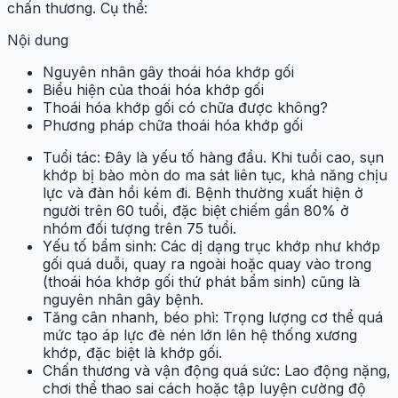
chấn thương. Cụ thể:
Nội dung
Nguyên nhân gây thoái hóa khớp gối
Biểu hiện của thoái hóa khớp gối
Thoái hóa khớp gối có chữa được không?
Phương pháp chữa thoái hóa khớp gối
Tuổi tác: Đây là yếu tố hàng đầu. Khi tuổi cao, sụn
khớp bị bào mòn do ma sát liên tục, khả năng chịu
lực và đàn hồi kém đi. Bệnh thường xuất hiện ở
người trên 60 tuổi, đặc biệt chiếm gần 80% ở
nhóm đối tượng trên 75 tuổi.
Yếu tố bẩm sinh: Các dị dạng trục khớp như khớp
gối quá duỗi, quay ra ngoài hoặc quay vào trong
(thoái hóa khớp gối thứ phát bẩm sinh) cũng là
nguyên nhân gây bệnh.
Tăng cân nhanh, béo phì: Trọng lượng cơ thể quá
mức tạo áp lực đè nén lớn lên hệ thống xương
khớp, đặc biệt là khớp gối.
Chấn thương và vận động quá sức: Lao động nặng,
chơi thể thao sai cách hoặc tập luyện cường độ