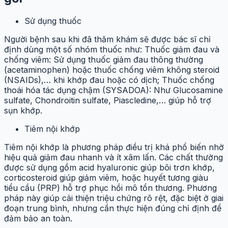
Sử dụng thuốc
Người bệnh sau khi đã thăm khám sẽ được bác sĩ chỉ
định dùng một số nhóm thuốc như: Thuốc giảm đau và
chống viêm: Sử dụng thuốc giảm đau thông thường
(acetaminophen) hoặc thuốc chống viêm không steroid
(NSAIDs),… khi khớp đau hoặc có dịch; Thuốc chống
thoái hóa tác dụng chậm (SYSADOA): Như Glucosamine
sulfate, Chondroitin sulfate, Piascledine,… giúp hỗ trợ
sụn khớp.
Tiêm nội khớp
Tiêm nội khớp là phương pháp điều trị khá phổ biến nhờ
hiệu quả giảm đau nhanh và ít xâm lấn. Các chất thường
được sử dụng gồm acid hyaluronic giúp bôi trơn khớp,
corticosteroid giúp giảm viêm, hoặc huyết tương giàu
tiểu cầu (PRP) hỗ trợ phục hồi mô tổn thương. Phương
pháp này giúp cải thiện triệu chứng rõ rệt, đặc biệt ở giai
đoạn trung bình, nhưng cần thực hiện đúng chỉ định để
đảm bảo an toàn.