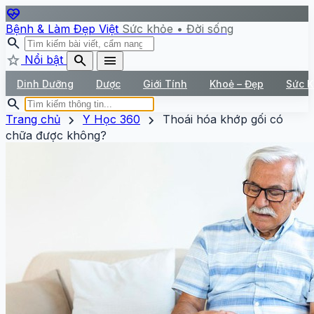
ecg_heart
Bệnh & Làm Đẹp Việt
Sức khỏe • Đời sống
search
star
search
menu
Nổi bật
Dinh Dưỡng
Dược
Giới Tính
Khoẻ – Đẹp
Sức 
search
chevron_right
chevron_right
Trang chủ
Y Học 360
Thoái hóa khớp gối có
chữa được không?