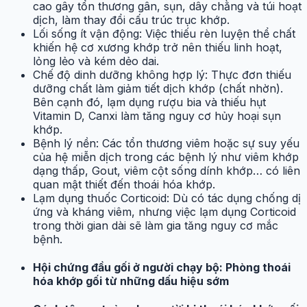
cao gây tổn thương gân, sụn, dây chằng và túi hoạt
dịch, làm thay đổi cấu trúc trục khớp.
Lối sống ít vận động: Việc thiếu rèn luyện thể chất
khiến hệ cơ xương khớp trở nên thiếu linh hoạt,
lỏng lẻo và kém dẻo dai.
Chế độ dinh dưỡng không hợp lý: Thực đơn thiếu
dưỡng chất làm giảm tiết dịch khớp (chất nhờn).
Bên cạnh đó, lạm dụng rượu bia và thiếu hụt
Vitamin D, Canxi làm tăng nguy cơ hủy hoại sụn
khớp.
Bệnh lý nền: Các tổn thương viêm hoặc sự suy yếu
của hệ miễn dịch trong các bệnh lý như viêm khớp
dạng thấp, Gout, viêm cột sống dính khớp… có liên
quan mật thiết đến thoái hóa khớp.
Lạm dụng thuốc Corticoid: Dù có tác dụng chống dị
ứng và kháng viêm, nhưng việc lạm dụng Corticoid
trong thời gian dài sẽ làm gia tăng nguy cơ mắc
bệnh.
Hội chứng đầu gối ở người chạy bộ: Phòng thoái
hóa khớp gối từ những dấu hiệu sớm