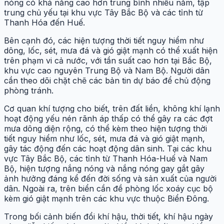
nóng có khả năng cao hơn trung bình nhiều năm, tập
trung chủ yếu tại khu vực Tây Bắc Bộ và các tỉnh từ
Thanh Hóa đến Huế.
Bên cạnh đó, các hiện tượng thời tiết nguy hiểm như
dông, lốc, sét, mưa đá và gió giật mạnh có thể xuất hiện
trên phạm vi cả nước, với tần suất cao hơn tại Bắc Bộ,
khu vực cao nguyên Trung Bộ và Nam Bộ. Người dân
cần theo dõi chặt chẽ các bản tin dự báo để chủ động
phòng tránh.
Cơ quan khí tượng cho biết, trên đất liền, không khí lạnh
hoạt động yếu nén rãnh áp thấp có thể gây ra các đợt
mưa dông diện rộng, có thể kèm theo hiện tượng thời
tiết nguy hiểm như lốc, sét, mưa đá và gió giật mạnh,
gây tác động đến các hoạt động dân sinh. Tại các khu
vực Tây Bắc Bộ, các tỉnh từ Thanh Hóa-Huế và Nam
Bộ, hiện tượng nắng nóng và nắng nóng gay gắt gây
ảnh hưởng đáng kể đến đời sống và sản xuất của người
dân. Ngoài ra, trên biển cần đề phòng lốc xoáy cục bộ
kèm gió giật mạnh trên các khu vực thuộc Biển Đông.
Trong bối cảnh biến đổi khí hậu, thời tiết, khí hậu ngày