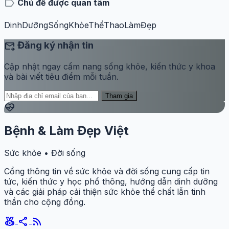
label
Chủ đề được quan tâm
DinhDưỡng
SốngKhỏe
ThểThao
LàmĐẹp
forward_to_inbox
Đăng ký nhận tin
Cập nhật ngay cẩm nang sống khỏe, kiến thức y khoa
và bài viết tiêu điểm mỗi tuần.
Tham gia
ecg_heart
Bệnh & Làm Đẹp Việt
Sức khỏe • Đời sống
Cổng thông tin về sức khỏe và đời sống cung cấp tin
tức, kiến thức y học phổ thông, hướng dẫn dinh dưỡng
và các giải pháp cải thiện sức khỏe thể chất lẫn tinh
thần cho cộng đồng.
social_leaderboard
share
rss_feed