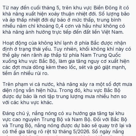
Từ nay đến cuối tháng 5, trên khu vực Biển Đông ít có
khả năng xuất hiện xoáy thuận nhiệt đới. Số lượng bão
và áp thấp nhiệt đới dự báo ở mức thấp, trung bình
nhiều năm chỉ khoảng 0,4 cơn và hầu như không có
khả năng ảnh hưởng trực tiếp đến đất liền Việt Nam.
Hoạt động của không khí lạnh ở phía Bắc được nhận
định ở trạng thái yếu. Tuy nhiên, khối không khí này có
thể gây nén rãnh áp thấp từ phía Nam Trung Quốc
xuống khu vực Bắc Bộ, làm gia tăng nguy cơ xuất hiện
các đợt mưa dông kèm theo lốc, sét và gió giật mạnh,
tiềm ẩn nhiều rủi ro.
Trên phạm vi cả nước, khả năng xảy ra một số đợt mưa
diện rộng vẫn hiện hữu. Trong đó, khu vực Bắc Bộ
được dự báo là nơi tập trung lượng mưa nhiều hơn so
với các khu vực khác.
Đáng chú ý, nắng nóng có xu hướng gia tăng tại khu
vực cao nguyên Trung Bộ và Nam Bộ. Đối với Bắc Bộ
và Trung Bộ, nắng nóng được dự báo sẽ quay trở lại và
có thể gia tăng rõ rệt từ tháng 5/2026. Số ngày nắng