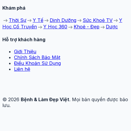
Khám phá
arrow_right_alt
arrow_right_alt
arrow_right_alt
arrow_right_alt
arrow_right_alt
Thời Sự
Y Tế
Dinh Dưỡng
Sức Khoẻ TV
Y
arrow_right_alt
arrow_right_alt
arrow_right_alt
Học Cổ Truyền
Y Học 360
Khoẻ - Đẹp
Dược
Hỗ trợ khách hàng
Giới Thiệu
Chính Sách Bảo Mật
Điều Khoản Sử Dụng
Liên hệ
© 2026
Bệnh & Làm Đẹp Việt
. Mọi bản quyền được bảo
lưu.