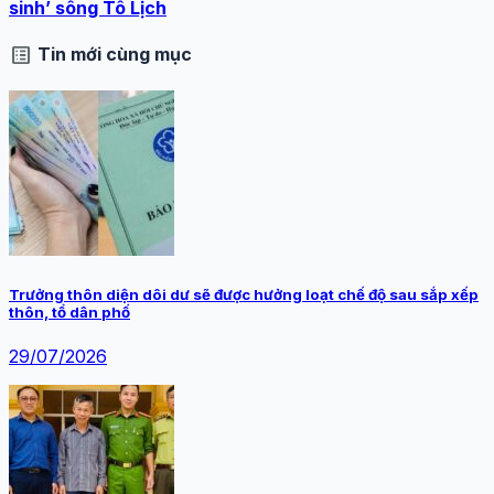
sinh’ sông Tô Lịch
list_alt
Tin mới cùng mục
Trưởng thôn diện dôi dư sẽ được hưởng loạt chế độ sau sắp xếp
thôn, tổ dân phố
29/07/2026