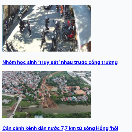
Nhóm học sinh ‘truy sát’ nhau trước cổng trường
Cận cảnh kênh dẫn nước 7,7 km từ sông Hồng ‘hồi