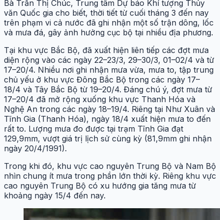
Bà Trần Thị Chúc, Trung tâm Dự báo Khí tượng Thủy
văn Quốc gia cho biết, thời tiết từ cuối tháng 3 đến nay
trên phạm vi cả nước đã ghi nhận một số trận dông, lốc
và mưa đá, gây ảnh hưởng cục bộ tại nhiều địa phương.
Tại khu vực Bắc Bộ, đã xuất hiện liên tiếp các đợt mưa
diện rộng vào các ngày 22–23/3, 29–30/3, 01–02/4 và từ
17–20/4. Nhiều nơi ghi nhận mưa vừa, mưa to, tập trung
chủ yếu ở khu vực Đông Bắc Bộ trong các ngày 17–
18/4 và Tây Bắc Bộ từ 19–20/4. Đáng chú ý, đợt mưa từ
17–20/4 đã mở rộng xuống khu vực Thanh Hóa và
Nghệ An trong các ngày 18–19/4. Riêng tại Như Xuân và
Tĩnh Gia (Thanh Hóa), ngày 18/4 xuất hiện mưa to đến
rất to. Lượng mưa đo được tại trạm Tĩnh Gia đạt
129,9mm, vượt giá trị lịch sử cùng kỳ (81,9mm ghi nhận
ngày 20/4/1991).
Trong khi đó, khu vực cao nguyên Trung Bộ và Nam Bộ
nhìn chung ít mưa trong phần lớn thời kỳ. Riêng khu vực
cao nguyên Trung Bộ có xu hướng gia tăng mưa từ
khoảng ngày 15/4 đến nay.