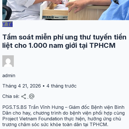
Y Tế
Tầm soát miễn phí ung thư tuyến tiền
liệt cho 1.000 nam giới tại TPHCM
admin
Tháng 4 21, 2026 • 4 tháng trước
share
alternate_email
Chia sẻ:
PGS.TS.BS Trần Vĩnh Hưng – Giám đốc Bệnh viện Bình
Dân cho hay, chương trình do bệnh viện phối hợp cùng
Project Vietnam Foundation thực hiện, hưởng ứng chủ
trương chăm sóc sức khỏe toàn dân tại TPHCM.