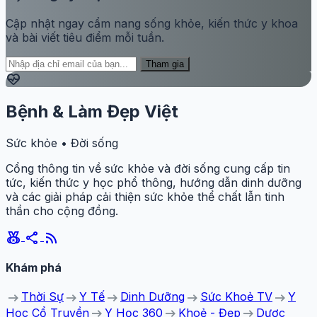
Cập nhật ngay cẩm nang sống khỏe, kiến thức y khoa
và bài viết tiêu điểm mỗi tuần.
Tham gia
ecg_heart
Bệnh & Làm Đẹp Việt
Sức khỏe • Đời sống
Cổng thông tin về sức khỏe và đời sống cung cấp tin
tức, kiến thức y học phổ thông, hướng dẫn dinh dưỡng
và các giải pháp cải thiện sức khỏe thể chất lẫn tinh
thần cho cộng đồng.
social_leaderboard
share
rss_feed
Khám phá
arrow_right_alt
arrow_right_alt
arrow_right_alt
arrow_right_alt
arrow_right_alt
Thời Sự
Y Tế
Dinh Dưỡng
Sức Khoẻ TV
Y
arrow_right_alt
arrow_right_alt
arrow_right_alt
Học Cổ Truyền
Y Học 360
Khoẻ - Đẹp
Dược