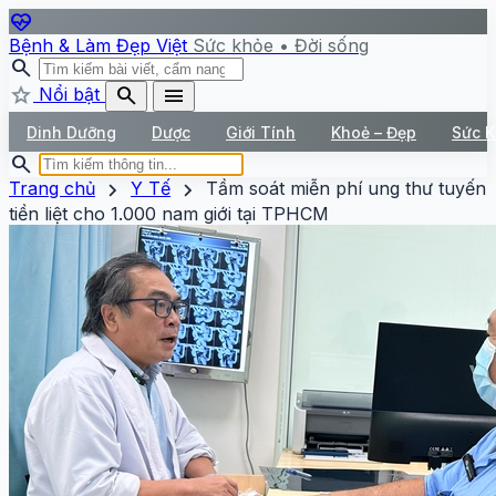
ecg_heart
Bệnh & Làm Đẹp Việt
Sức khỏe • Đời sống
search
star
search
menu
Nổi bật
Dinh Dưỡng
Dược
Giới Tính
Khoẻ – Đẹp
Sức 
search
chevron_right
chevron_right
Trang chủ
Y Tế
Tầm soát miễn phí ung thư tuyến
tiền liệt cho 1.000 nam giới tại TPHCM