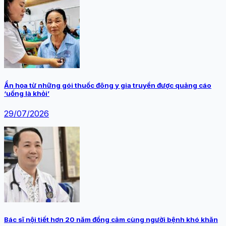
Ẩn họa từ những gói thuốc đông y gia truyền được quảng cáo
‘uống là khỏi’
29/07/2026
Bác sĩ nội tiết hơn 20 năm đồng cảm cùng người bệnh khó khăn