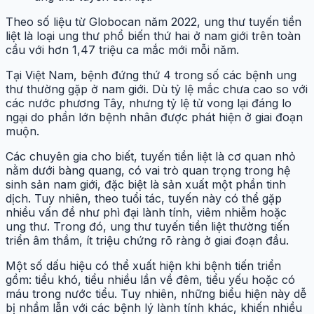
Theo số liệu từ Globocan năm 2022, ung thư tuyến tiền
liệt là loại ung thư phổ biến thứ hai ở nam giới trên toàn
cầu với hơn 1,47 triệu ca mắc mới mỗi năm.
Tại Việt Nam, bệnh đứng thứ 4 trong số các bệnh ung
thư thường gặp ở nam giới. Dù tỷ lệ mắc chưa cao so với
các nước phương Tây, nhưng tỷ lệ tử vong lại đáng lo
ngại do phần lớn bệnh nhân được phát hiện ở giai đoạn
muộn.
Các chuyên gia cho biết, tuyến tiền liệt là cơ quan nhỏ
nằm dưới bàng quang, có vai trò quan trọng trong hệ
sinh sản nam giới, đặc biệt là sản xuất một phần tinh
dịch. Tuy nhiên, theo tuổi tác, tuyến này có thể gặp
nhiều vấn đề như phì đại lành tính, viêm nhiễm hoặc
ung thư. Trong đó, ung thư tuyến tiền liệt thường tiến
triển âm thầm, ít triệu chứng rõ ràng ở giai đoạn đầu.
Một số dấu hiệu có thể xuất hiện khi bệnh tiến triển
gồm: tiểu khó, tiểu nhiều lần về đêm, tiểu yếu hoặc có
máu trong nước tiểu. Tuy nhiên, những biểu hiện này dễ
bị nhầm lẫn với các bệnh lý lành tính khác, khiến nhiều