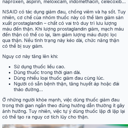
naproxen, aspirin, meloxicam, indomethacin, celecoxib…
NSAID có tác dụng giảm đau, chống viêm và hạ sốt. Tuy
nhiên, cơ chế của nhóm thuốc này có thể làm giảm sản
xuất prostaglandin – chất có vai trò duy trì lưu lượng
máu đến thận. Khi lượng prostaglandin giảm, mạch máu
đến thận có thể co lại, làm giảm lượng máu được lọc
qua thận. Nếu tình trạng này kéo dài, chức năng thận
có thể bị suy giảm.
Nguy cơ này tăng lên khi:
Sử dụng thuốc liều cao.
Dùng thuốc trong thời gian dài.
Dùng nhiều loại thuốc giảm đau cùng lúc.
Người có sẵn bệnh thận, tăng huyết áp hoặc đái
tháo đường…
Ở những người khỏe mạnh, việc dùng thuốc giảm đau
trong thời gian ngắn theo đúng hướng dẫn thường ít gây
ảnh hưởng. Tuy nhiên, việc tự ý dùng thuốc lặp đi lặp lại
có thể tạo ra nguy cơ tích lũy cho thận.