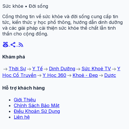
Sức khỏe • Đời sống
Cổng thông tin về sức khỏe và đời sống cung cấp tin
tức, kiến thức y học phổ thông, hướng dẫn dinh dưỡng
và các giải pháp cải thiện sức khỏe thể chất lẫn tinh
thần cho cộng đồng.
social_leaderboard
share
rss_feed
Khám phá
arrow_right_alt
arrow_right_alt
arrow_right_alt
arrow_right_alt
arrow_right_alt
Thời Sự
Y Tế
Dinh Dưỡng
Sức Khoẻ TV
Y
arrow_right_alt
arrow_right_alt
arrow_right_alt
Học Cổ Truyền
Y Học 360
Khoẻ - Đẹp
Dược
Hỗ trợ khách hàng
Giới Thiệu
Chính Sách Bảo Mật
Điều Khoản Sử Dụng
Liên hệ