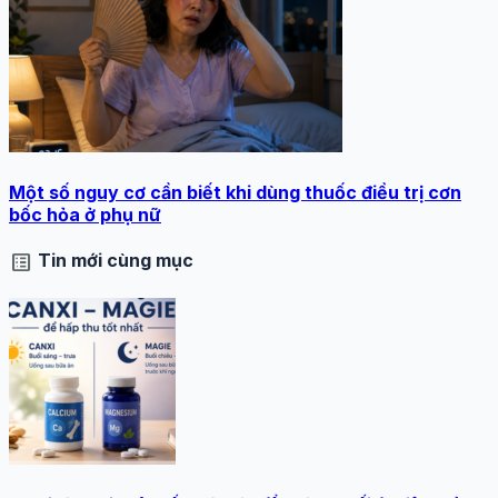
Một số nguy cơ cần biết khi dùng thuốc điều trị cơn
bốc hỏa ở phụ nữ
list_alt
Tin mới cùng mục