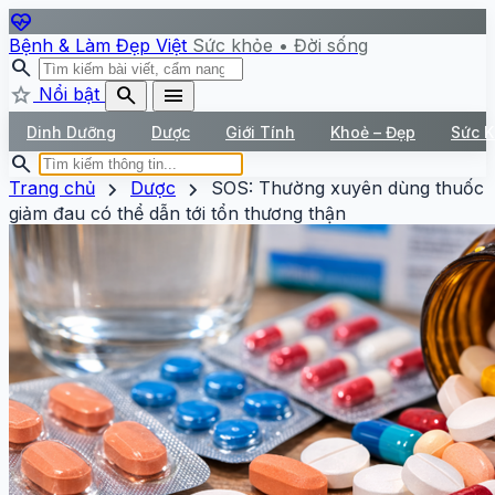
ecg_heart
Bệnh & Làm Đẹp Việt
Sức khỏe • Đời sống
search
star
search
menu
Nổi bật
Dinh Dưỡng
Dược
Giới Tính
Khoẻ – Đẹp
Sức 
search
chevron_right
chevron_right
Trang chủ
Dược
SOS: Thường xuyên dùng thuốc
giảm đau có thể dẫn tới tổn thương thận