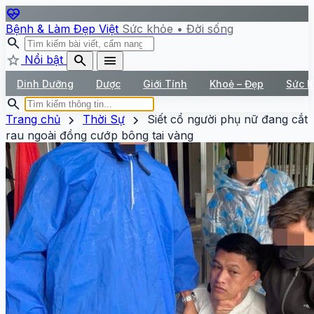
ecg_heart
Bệnh & Làm Đẹp Việt
Sức khỏe • Đời sống
search
star
search
menu
Nổi bật
Dinh Dưỡng
Dược
Giới Tính
Khoẻ – Đẹp
Sức 
search
chevron_right
chevron_right
Trang chủ
Thời Sự
Siết cổ người phụ nữ đang cắt
rau ngoài đồng cướp bông tai vàng