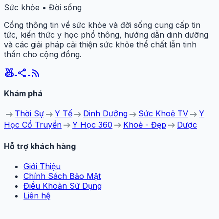
Sức khỏe • Đời sống
Cổng thông tin về sức khỏe và đời sống cung cấp tin
tức, kiến thức y học phổ thông, hướng dẫn dinh dưỡng
và các giải pháp cải thiện sức khỏe thể chất lẫn tinh
thần cho cộng đồng.
social_leaderboard
share
rss_feed
Khám phá
arrow_right_alt
arrow_right_alt
arrow_right_alt
arrow_right_alt
arrow_right_alt
Thời Sự
Y Tế
Dinh Dưỡng
Sức Khoẻ TV
Y
arrow_right_alt
arrow_right_alt
arrow_right_alt
Học Cổ Truyền
Y Học 360
Khoẻ - Đẹp
Dược
Hỗ trợ khách hàng
Giới Thiệu
Chính Sách Bảo Mật
Điều Khoản Sử Dụng
Liên hệ