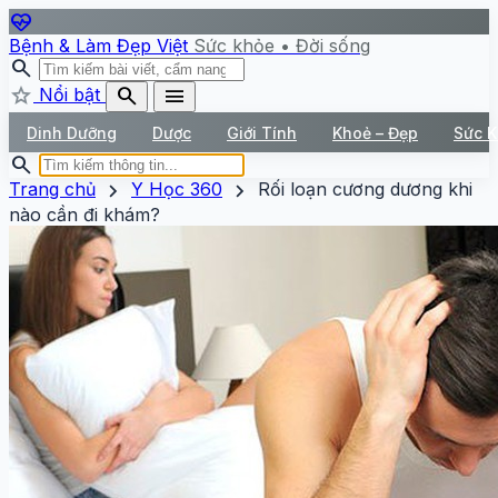
ecg_heart
Bệnh & Làm Đẹp Việt
Sức khỏe • Đời sống
search
star
search
menu
Nổi bật
Dinh Dưỡng
Dược
Giới Tính
Khoẻ – Đẹp
Sức 
search
chevron_right
chevron_right
Trang chủ
Y Học 360
Rối loạn cương dương khi
nào cần đi khám?