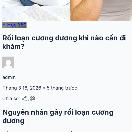
Y Học 360
Rối loạn cương dương khi nào cần đi
khám?
admin
Tháng 3 16, 2026 • 5 tháng trước
share
alternate_email
Chia sẻ:
Nguyên nhân gây rối loạn cương
dương