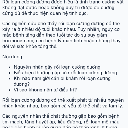
Rối loạn cương dương được hiểu là tình trạng dương vật
không đạt được hoặc không duy trì được độ cương
cứng đủ để thực hiện quan hệ tình dục.
Các nghiên cứu cho thấy rối loạn cương dương có thể
xảy ra ở nhiều độ tuổi khác nhau. Tuy nhiên, nguy cơ
mắc bệnh tăng dần theo tuổi tác do sự suy giảm
hormone nam, các bệnh lý mạn tính hoặc những thay
đổi về sức khỏe tổng thể.
Nội dung
Nguyên nhân gây rối loạn cương dương
Biểu hiện thường gặp của rối loạn cương dương
Khi nào nam giới cần đi khám rối loạn cương
dương?
Vì sao không nên tự điều trị?
Rối loạn cương dương có thể xuất phát từ nhiều nguyên
nhân khác nhau, bao gồm cả yếu tố thể chất và tâm lý.
Các nguyên nhân thể chất thường gặp bao gồm bệnh
tim mạch, tăng huyết áp, tiểu đường, rối loạn mỡ máu
hoặc các bệnh lý liên quan đến hệ thần kinh. Những