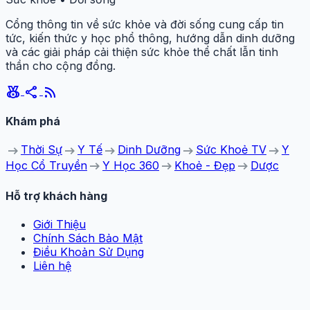
Cổng thông tin về sức khỏe và đời sống cung cấp tin
tức, kiến thức y học phổ thông, hướng dẫn dinh dưỡng
và các giải pháp cải thiện sức khỏe thể chất lẫn tinh
thần cho cộng đồng.
social_leaderboard
share
rss_feed
Khám phá
arrow_right_alt
arrow_right_alt
arrow_right_alt
arrow_right_alt
arrow_right_alt
Thời Sự
Y Tế
Dinh Dưỡng
Sức Khoẻ TV
Y
arrow_right_alt
arrow_right_alt
arrow_right_alt
Học Cổ Truyền
Y Học 360
Khoẻ - Đẹp
Dược
Hỗ trợ khách hàng
Giới Thiệu
Chính Sách Bảo Mật
Điều Khoản Sử Dụng
Liên hệ