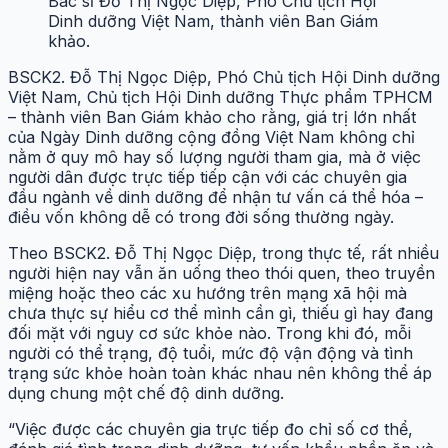
Bác sĩ Đỗ Thị Ngọc Diệp, Phó Chủ tịch Hội
Dinh dưỡng Việt Nam, thành viên Ban Giám
khảo.
BSCK2. Đỗ Thị Ngọc Diệp, Phó Chủ tịch Hội Dinh dưỡng
Việt Nam, Chủ tịch Hội Dinh dưỡng Thực phẩm TPHCM
– thành viên Ban Giám khảo cho rằng, giá trị lớn nhất
của Ngày Dinh dưỡng cộng đồng Việt Nam không chỉ
nằm ở quy mô hay số lượng người tham gia, mà ở việc
người dân được trực tiếp tiếp cận với các chuyên gia
đầu ngành về dinh dưỡng để nhận tư vấn cá thể hóa –
điều vốn không dễ có trong đời sống thường ngày.
Theo BSCK2. Đỗ Thị Ngọc Diệp, trong thực tế, rất nhiều
người hiện nay vẫn ăn uống theo thói quen, theo truyền
miệng hoặc theo các xu hướng trên mạng xã hội mà
chưa thực sự hiểu cơ thể mình cần gì, thiếu gì hay đang
đối mặt với nguy cơ sức khỏe nào. Trong khi đó, mỗi
người có thể trạng, độ tuổi, mức độ vận động và tình
trạng sức khỏe hoàn toàn khác nhau nên không thể áp
dụng chung một chế độ dinh dưỡng.
“Việc được các chuyên gia trực tiếp đo chỉ số cơ thể,