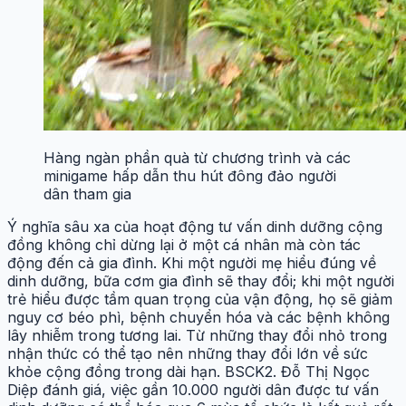
Hàng ngàn phần quà từ chương trình và các
minigame hấp dẫn thu hút đông đảo người
dân tham gia
Ý nghĩa sâu xa của hoạt động tư vấn dinh dưỡng cộng
đồng không chỉ dừng lại ở một cá nhân mà còn tác
động đến cả gia đình. Khi một người mẹ hiểu đúng về
dinh dưỡng, bữa cơm gia đình sẽ thay đổi; khi một người
trẻ hiểu được tầm quan trọng của vận động, họ sẽ giảm
nguy cơ béo phì, bệnh chuyển hóa và các bệnh không
lây nhiễm trong tương lai. Từ những thay đổi nhỏ trong
nhận thức có thể tạo nên những thay đổi lớn về sức
khỏe cộng đồng trong dài hạn. BSCK2. Đỗ Thị Ngọc
Diệp đánh giá, việc gần 10.000 người dân được tư vấn