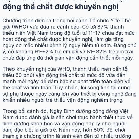
động thể chất được khuyến nghị
Chương trình diễn ra trong bối cảnh Tổ chức Y tế Thế
giới (WHO) vừa đưa ra cảnh báo: Có tới 87% thanh
thiếu niên Việt Nam trong độ tuổi từ 11
–
17 chưa đạt mức
hoạt động thể chất được khuyến nghị, làm gia tăng
nguy cơ mắc nhiều bệnh lý nguy hiểm từ sớm. Đáng chú
ý, có khoảng 91
–
92% trẻ em gái và 81
–
82% trẻ em trai
chưa đáp ứng đủ thời gian vận động cần thiết mỗi ngày.
Theo khuyến nghị của WHO, thanh thiếu niên cần tối
thiểu 60 phút vận động thể chất từ mức độ vừa đến
mạnh mỗi ngày để đảm bảo sự phát triển toàn diện về
thể chất và tinh thần. Tuy nhiên, lối sống tĩnh tại cùng
sự phụ thuộc ngày càng lớn vào thiết bị công nghệ đang
khiến nhiều người trẻ thiếu vận động nghiêm trọng.
Trong bối cảnh đó, Ngày Dinh dưỡng cộng đồng Việt
Nam được đánh giá là sân chơi thực hành thiết thực về
dinh dưỡng khoa học và vận động hợp lý cho người
dân, đặc biệt là giới trẻ. Năm nay, hơn 80% đội chơi
tham gia chương trình là sinh viên đến từ nhiều trường