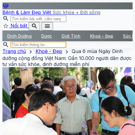
ecg_heart
Bệnh & Làm Đẹp Việt
Sức khỏe • Đời sống
search
star
search
menu
Nổi bật
Dinh Dưỡng
Dược
Giới Tính
Khoẻ – Đẹp
Sức 
search
chevron_right
chevron_right
Trang chủ
Khoẻ - Đẹp
Qua 6 mùa Ngày Dinh
dưỡng cộng đồng Việt Nam: Gần 10.000 người dân được
tư vấn sức khỏe, dinh dưỡng miễn phí