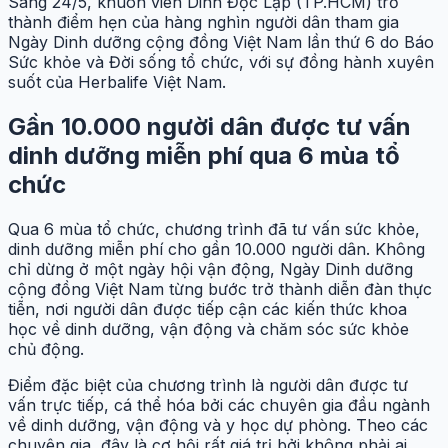
Sáng 24/5, khuôn viên Dinh Độc Lập (TP.HCM) trở
thành điểm hẹn của hàng nghìn người dân tham gia
Ngày Dinh dưỡng cộng đồng Việt Nam lần thứ 6 do Báo
Sức khỏe và Đời sống tổ chức, với sự đồng hành xuyên
suốt của Herbalife Việt Nam.
Gần 10.000 người dân được tư vấn
dinh dưỡng miễn phí qua 6 mùa tổ
chức
Qua 6 mùa tổ chức, chương trình đã tư vấn sức khỏe,
dinh dưỡng miễn phí cho gần 10.000 người dân. Không
chỉ dừng ở một ngày hội vận động, Ngày Dinh dưỡng
cộng đồng Việt Nam từng bước trở thành diễn đàn thực
tiễn, nơi người dân được tiếp cận các kiến thức khoa
học về dinh dưỡng, vận động và chăm sóc sức khỏe
chủ động.
Điểm đặc biệt của chương trình là người dân được tư
vấn trực tiếp, cá thể hóa bởi các chuyên gia đầu ngành
về dinh dưỡng, vận động và y học dự phòng. Theo các
chuyên gia, đây là cơ hội rất giá trị bởi không phải ai