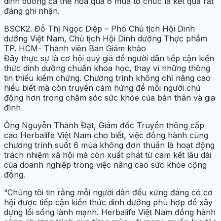
dinh dưỡng cá thể hóa qua 6 mùa tổ chức là kết quả rất
đáng ghi nhận.
BSCK2. Đỗ Thị Ngọc Diệp – Phó Chủ tịch Hội Dinh
dưỡng Việt Nam, Chủ tịch Hội Dinh dưỡng Thực phẩm
TP. HCM- Thành viên Ban Giám khảo
Đây thực sự là cơ hội quý giá để người dân tiếp cận kiến
thức dinh dưỡng chuẩn khoa học, thay vì những thông
tin thiếu kiểm chứng. Chương trình không chỉ nâng cao
hiểu biết mà còn truyền cảm hứng để mỗi người chủ
động hơn trong chăm sóc sức khỏe của bản thân và gia
đình
Ông
Nguyễn Thành Đạt
, Giám đốc Truyền thông cấp
cao Herbalife Việt Nam cho biết, việc đồng hành cùng
chương trình suốt 6 mùa không đơn thuần là hoạt động
trách nhiệm xã hội mà còn xuất phát từ cam kết lâu dài
của doanh nghiệp trong việc nâng cao sức khỏe cộng
đồng.
“Chúng tôi tin rằng mỗi người dân đều xứng đáng có cơ
hội được tiếp cận kiến thức dinh dưỡng phù hợp để xây
dựng lối sống lành mạnh. Herbalife Việt Nam đồng hành