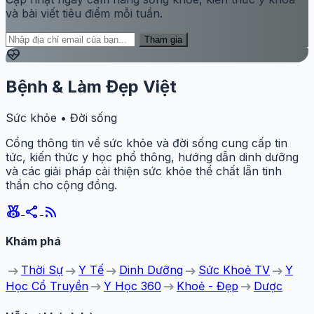
và bài viết tiêu điểm mỗi tuần.
Tham gia
ecg_heart
Bệnh & Làm Đẹp Việt
Sức khỏe • Đời sống
Cổng thông tin về sức khỏe và đời sống cung cấp tin
tức, kiến thức y học phổ thông, hướng dẫn dinh dưỡng
và các giải pháp cải thiện sức khỏe thể chất lẫn tinh
thần cho cộng đồng.
social_leaderboard
share
rss_feed
Khám phá
arrow_right_alt
arrow_right_alt
arrow_right_alt
arrow_right_alt
arrow_right_alt
Thời Sự
Y Tế
Dinh Dưỡng
Sức Khoẻ TV
Y
arrow_right_alt
arrow_right_alt
arrow_right_alt
Học Cổ Truyền
Y Học 360
Khoẻ - Đẹp
Dược