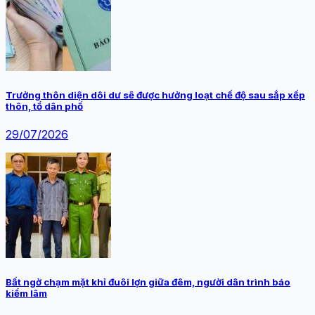
Trưởng thôn diện dôi dư sẽ được hưởng loạt chế độ sau sắp xếp
thôn, tổ dân phố
29/07/2026
Bất ngờ chạm mặt khỉ đuôi lợn giữa đêm, người dân trình báo
kiểm lâm