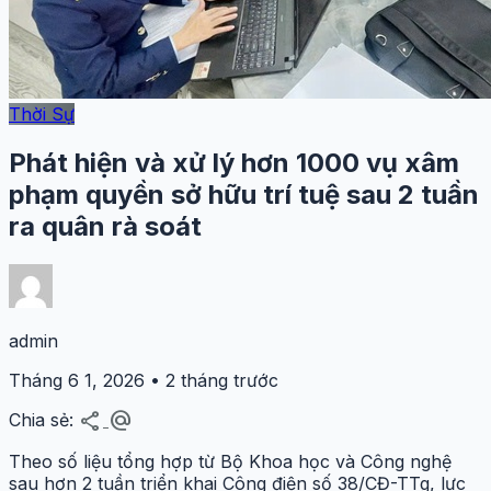
Thời Sự
Phát hiện và xử lý hơn 1000 vụ xâm
phạm quyền sở hữu trí tuệ sau 2 tuần
ra quân rà soát
admin
Tháng 6 1, 2026 • 2 tháng trước
share
alternate_email
Chia sẻ:
Theo số liệu tổng hợp từ Bộ Khoa học và Công nghệ
sau hơn 2 tuần triển khai Công điện số 38/CĐ-TTg, lực