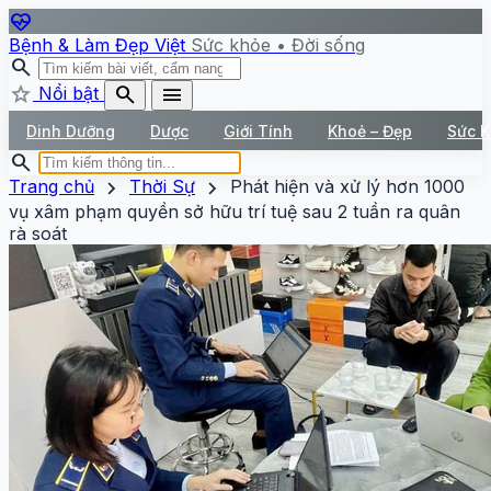
ecg_heart
Bệnh & Làm Đẹp Việt
Sức khỏe • Đời sống
search
star
search
menu
Nổi bật
Dinh Dưỡng
Dược
Giới Tính
Khoẻ – Đẹp
Sức 
search
chevron_right
chevron_right
Trang chủ
Thời Sự
Phát hiện và xử lý hơn 1000
vụ xâm phạm quyền sở hữu trí tuệ sau 2 tuần ra quân
rà soát