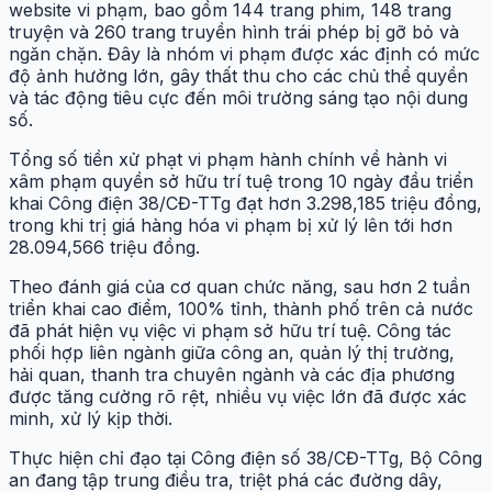
website vi phạm, bao gồm 144 trang phim, 148 trang
truyện và 260 trang truyền hình trái phép bị gỡ bỏ và
ngăn chặn. Đây là nhóm vi phạm được xác định có mức
độ ảnh hưởng lớn, gây thất thu cho các chủ thể quyền
và tác động tiêu cực đến môi trường sáng tạo nội dung
số.
Tổng số tiền xử phạt vi phạm hành chính về hành vi
xâm phạm quyền sở hữu trí tuệ trong 10 ngày đầu triển
khai Công điện 38/CĐ-TTg đạt hơn 3.298,185 triệu đồng,
trong khi trị giá hàng hóa vi phạm bị xử lý lên tới hơn
28.094,566 triệu đồng.
Theo đánh giá của cơ quan chức năng, sau hơn 2 tuần
triển khai cao điểm, 100% tỉnh, thành phố trên cả nước
đã phát hiện vụ việc vi phạm sở hữu trí tuệ. Công tác
phối hợp liên ngành giữa công an, quản lý thị trường,
hải quan, thanh tra chuyên ngành và các địa phương
được tăng cường rõ rệt, nhiều vụ việc lớn đã được xác
minh, xử lý kịp thời.
Thực hiện chỉ đạo tại Công điện số 38/CĐ-TTg, Bộ Công
an đang tập trung điều tra, triệt phá các đường dây,