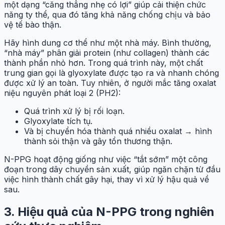
một dạng “căng thẳng nhẹ có lợi” giúp cải thiện chức
năng ty thể, qua đó tăng khả năng chống chịu và bảo
vệ tế bào thận.
Hãy hình dung cơ thể như một nhà máy. Bình thường,
“nhà máy” phân giải protein (như collagen) thành các
thành phần nhỏ hơn. Trong quá trình này, một chất
trung gian gọi là glyoxylate được tạo ra và nhanh chóng
được xử lý an toàn. Tuy nhiên, ở người mắc tăng oxalat
niệu nguyên phát loại 2 (PH2):
Quá trình xử lý bị rối loạn.
Glyoxylate tích tụ.
Và bị chuyển hóa thành quá nhiều oxalat → hình
thành sỏi thận và gây tổn thương thận.
N-PPG hoạt động giống như việc “tắt sớm” một công
đoạn trong dây chuyền sản xuất, giúp ngăn chặn từ đầu
việc hình thành chất gây hại, thay vì xử lý hậu quả về
sau.
3. Hiệu quả của N-PPG trong nghiên