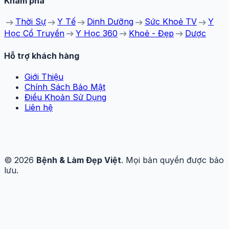
Khám phá
arrow_right_alt
arrow_right_alt
arrow_right_alt
arrow_right_alt
arrow_right_alt
Thời Sự
Y Tế
Dinh Dưỡng
Sức Khoẻ TV
Y
arrow_right_alt
arrow_right_alt
arrow_right_alt
Học Cổ Truyền
Y Học 360
Khoẻ - Đẹp
Dược
Hỗ trợ khách hàng
Giới Thiệu
Chính Sách Bảo Mật
Điều Khoản Sử Dụng
Liên hệ
© 2026
Bệnh & Làm Đẹp Việt
. Mọi bản quyền được bảo
lưu.