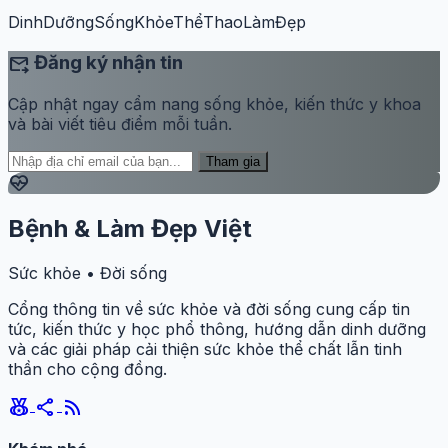
DinhDưỡng
SốngKhỏe
ThểThao
LàmĐẹp
forward_to_inbox
Đăng ký nhận tin
Cập nhật ngay cẩm nang sống khỏe, kiến thức y khoa
và bài viết tiêu điểm mỗi tuần.
Tham gia
ecg_heart
Bệnh & Làm Đẹp Việt
Sức khỏe • Đời sống
Cổng thông tin về sức khỏe và đời sống cung cấp tin
tức, kiến thức y học phổ thông, hướng dẫn dinh dưỡng
và các giải pháp cải thiện sức khỏe thể chất lẫn tinh
thần cho cộng đồng.
social_leaderboard
share
rss_feed