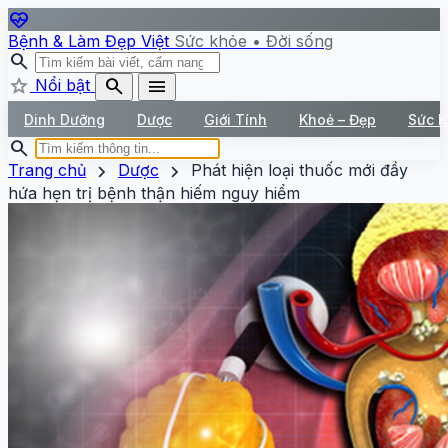
ecg_heart
Bệnh & Làm Đẹp Việt
Sức khỏe • Đời sống
search
star
search
menu
Nổi bật
Dinh Dưỡng
Dược
Giới Tính
Khoẻ – Đẹp
Sức 
search
chevron_right
chevron_right
Trang chủ
Dược
Phát hiện loại thuốc mới đầy
hứa hẹn trị bệnh thận hiếm nguy hiểm