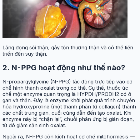
Lắng đọng sỏi thận, gây tổn thương thận và có thể tiến
triển đến suy thận.
2. N-PPG hoạt động như thế nào?
N-propargylglycine (N-PPG) tác động trực tiếp vào cơ
chế hình thành oxalat trong cơ thể. Cụ thể, thuốc ức
chế một enzyme quan trọng là HYPDH/PRODH2 có ở
gan và thận. Đây là enzyme khởi phát quá trình chuyển
hóa hydroxyproline (một thành phần từ collagen) thành
các chất trung gian, cuối cùng dẫn đến tạo oxalat. Khi
enzyme này bị “chặn lại”, chuỗi phản ứng bị gián đoạn,
từ đó giảm sản sinh oxalat.
Ngoài ra, N-PPG còn kích hoạt cơ chế mitohormesis —