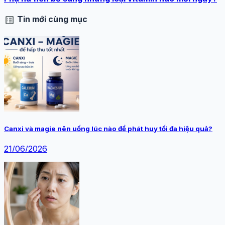
list_alt
Tin mới cùng mục
Canxi và magie nên uống lúc nào để phát huy tối đa hiệu quả?
21/06/2026