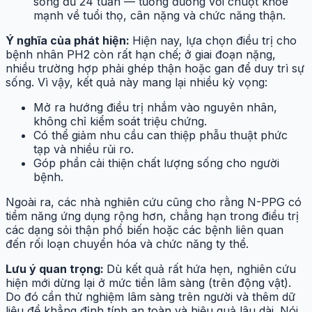
sống đủ 24 tuần — tương đương với chuột khỏe
mạnh về tuổi thọ, cân nặng và chức năng thận.
Ý nghĩa của phát hiện:
Hiện nay, lựa chọn điều trị cho
bệnh nhân PH2 còn rất hạn chế; ở giai đoạn nặng,
nhiều trường hợp phải ghép thận hoặc gan để duy trì sự
sống. Vì vậy, kết quả này mang lại nhiều kỳ vọng:
Mở ra hướng điều trị nhắm vào nguyên nhân,
không chỉ kiểm soát triệu chứng.
Có thể giảm nhu cầu can thiệp phẫu thuật phức
tạp và nhiều rủi ro.
Góp phần cải thiện chất lượng sống cho người
bệnh.
Ngoài ra, các nhà nghiên cứu cũng cho rằng N-PPG có
tiềm năng ứng dụng rộng hơn, chẳng hạn trong điều trị
các dạng sỏi thận phổ biến hoặc các bệnh liên quan
đến rối loạn chuyển hóa và chức năng ty thể.
Lưu ý quan trọng:
Dù kết quả rất hứa hẹn, nghiên cứu
hiện mới dừng lại ở mức tiền lâm sàng (trên động vật).
Do đó cần thử nghiệm lâm sàng trên người và thêm dữ
liệu để khẳng định tính an toàn và hiệu quả lâu dài. Nói