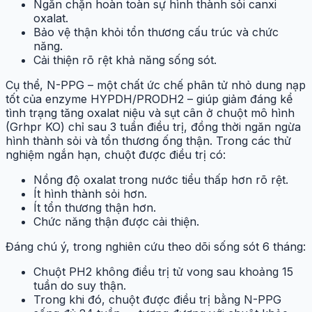
Ngăn chặn hoàn toàn sự hình thành sỏi canxi
oxalat.
Bảo vệ thận khỏi tổn thương cấu trúc và chức
năng.
Cải thiện rõ rệt khả năng sống sót.
Cụ thể, N-PPG – một chất ức chế phân tử nhỏ dung nạp
tốt của enzyme HYPDH/PRODH2 – giúp giảm đáng kể
tình trạng tăng oxalat niệu và sụt cân ở chuột mô hình
(Grhpr KO) chỉ sau 3 tuần điều trị, đồng thời ngăn ngừa
hình thành sỏi và tổn thương ống thận. Trong các thử
nghiệm ngắn hạn, chuột được điều trị có:
Nồng độ oxalat trong nước tiểu thấp hơn rõ rệt.
Ít hình thành sỏi hơn.
Ít tổn thương thận hơn.
Chức năng thận được cải thiện.
Đáng chú ý, trong nghiên cứu theo dõi sống sót 6 tháng:
Chuột PH2 không điều trị tử vong sau khoảng 15
tuần do suy thận.
Trong khi đó, chuột được điều trị bằng N-PPG