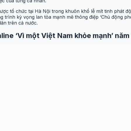
iệc của từng cá nhân.
sẽ được tổ chức tại Hà Nội trong khuôn khổ lễ mít tinh ph
ng trình kỳ vọng lan tỏa mạnh mẽ thông điệp ‘Chủ động p
dân trên cả nước.
online ‘Vì một Việt Nam khỏe mạnh’ năm