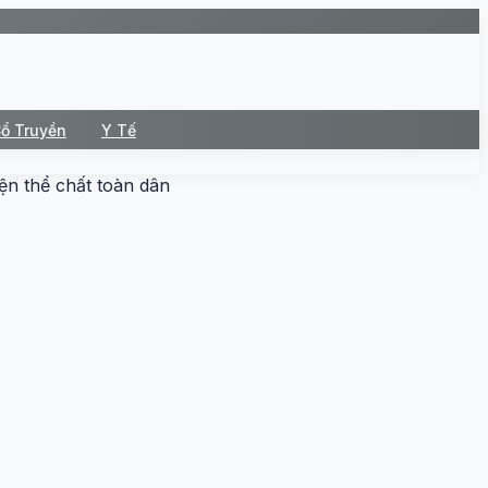
Cổ Truyền
Y Tế
ện thể chất toàn dân