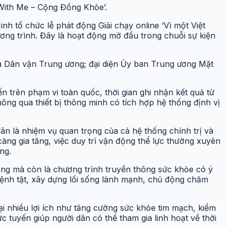
 With Me – Cộng Đồng Khỏe’.
h tổ chức lễ phát động Giải chạy online ‘Vì một Việt
ng trình. Đây là hoạt động mở đầu trong chuỗi sự kiện
và Dân vận Trung ương; đại diện Ủy ban Trung ương Mặt
 trên phạm vi toàn quốc, thời gian ghi nhận kết quả từ
hông qua thiết bị thông minh có tích hợp hệ thống định vị
n là nhiệm vụ quan trọng của cả hệ thống chính trị và
àng gia tăng, việc duy trì vận động thể lực thường xuyên
ng.
ồng mà còn là chương trình truyền thông sức khỏe có ý
bệnh tật, xây dựng lối sống lành mạnh, chủ động chăm
i nhiều lợi ích như tăng cường sức khỏe tim mạch, kiểm
c tuyến giúp người dân có thể tham gia linh hoạt về thời