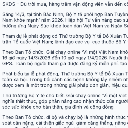
SKĐS – Dù trời mưa, hàng trăm vận động viên vẫn đến cô
Sáng 14/3, tại tỉnh Bắc Ninh, Bộ Y tế phối hợp Ban Tuyên
Nam khỏe mạnh’ năm 2026. Hiệp hội Tư vấn nâng cao sức 
hưởng ứng Ngày Sức khỏe toàn dân Việt Nam và Ngày Sức
Tham dự lễ phát động có Thứ trưởng Bộ Y tế Đỗ Xuân Tuy
trận Tổ quốc Việt Nam; lãnh đạo các vụ, cục thuộc Bộ Y
Theo Ban Tổ chức, Giải chạy online ‘Vì một Việt Nam khỏe
16 giờ ngày 14/3/2026 đến 10 giờ ngày 1/4/2026. Người th
GPS. Toàn bộ người tham gia được đăng ký miễn phí, tạo 
Phát biểu tại lễ phát động, Thứ trưởng Bộ Y tế Đỗ Xuân
toàn xã hội. Trong bối cảnh các bệnh không lây nhiễm nh
được xem là một trong những giải pháp đơn giản, hiệu q
Thứ trưởng Bộ Y tế cho biết, Giải chạy online ‘Vì một V
nghĩa thiết thực, góp phần nâng cao nhận thức của người
sóc sức khỏe cho bản thân, gia đình và cộng đồng.
Theo Ban Tổ chức, đi bộ và chạy bộ là những hình thức v
soát cân nặng, cải thiện giấc ngủ, giảm căng thẳng, nâng 