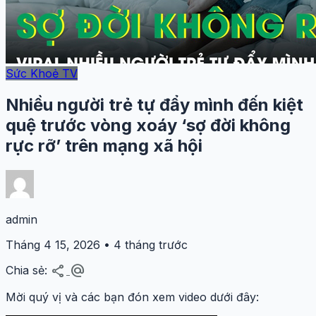
Sức Khoẻ TV
Nhiều người trẻ tự đẩy mình đến kiệt
quệ trước vòng xoáy ‘sợ đời không
rực rỡ’ trên mạng xã hội
admin
Tháng 4 15, 2026 • 4 tháng trước
share
alternate_email
Chia sẻ:
Mời quý vị và các bạn đón xem video dưới đây: