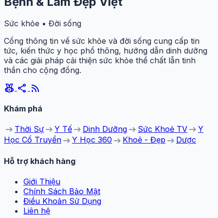
Bệnh & Làm Đẹp Việt
Sức khỏe • Đời sống
Cổng thông tin về sức khỏe và đời sống cung cấp tin
tức, kiến thức y học phổ thông, hướng dẫn dinh dưỡng
và các giải pháp cải thiện sức khỏe thể chất lẫn tinh
thần cho cộng đồng.
social_leaderboard
share
rss_feed
Khám phá
arrow_right_alt
arrow_right_alt
arrow_right_alt
arrow_right_alt
arrow_right_alt
Thời Sự
Y Tế
Dinh Dưỡng
Sức Khoẻ TV
Y
arrow_right_alt
arrow_right_alt
arrow_right_alt
Học Cổ Truyền
Y Học 360
Khoẻ - Đẹp
Dược
Hỗ trợ khách hàng
Giới Thiệu
Chính Sách Bảo Mật
Điều Khoản Sử Dụng
Liên hệ