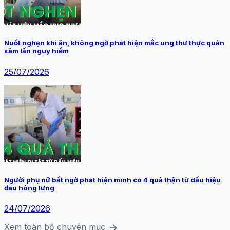
Nuốt nghẹn khi ăn, không ngờ phát hiện mắc ung thư thực quản
xâm lấn nguy hiểm
25/07/2026
Người phụ nữ bất ngờ phát hiện mình có 4 quả thận từ dấu hiệu
đau hông lưng
24/07/2026
arrow_forward
Xem toàn bộ chuyên mục