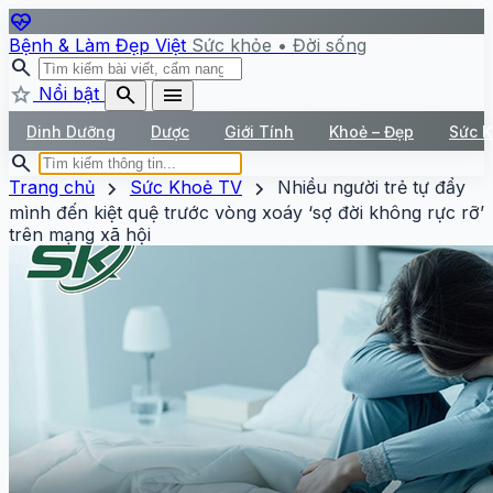
ecg_heart
Bệnh & Làm Đẹp Việt
Sức khỏe • Đời sống
search
star
search
menu
Nổi bật
Dinh Dưỡng
Dược
Giới Tính
Khoẻ – Đẹp
Sức 
search
chevron_right
chevron_right
Trang chủ
Sức Khoẻ TV
Nhiều người trẻ tự đẩy
mình đến kiệt quệ trước vòng xoáy ‘sợ đời không rực rỡ’
trên mạng xã hội