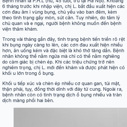
Bệnh nhân là P.H.L (nữ, 45 tuổi, trú tại Hà Nội).
Khoảng
6 tháng trước khi nhập viện, chị L. bắt đầu xuất hiện các
cơn đau âm ỉ vùng bụng, chủ yếu vào ban đêm, kèm
theo tình trạng gầy mòn, sút cân. Tuy nhiên, do tâm lý
chủ quan và e ngại, người bệnh không muốn đến bệnh
viện thăm khám.
Trong vài tháng gần đây, tình trạng bệnh tiến triển rõ rệt
khi bụng ngày càng to lên, các cơn đau xuất hiện nhiều
hơn, ăn uống kém và đặc biệt là khó thở tăng dần. Bệnh
nhân không thể nằm ngửa mà chỉ có thể nằm nghiêng
do cảm giác bị chèn ép. Khi các triệu chứng trở nên
nghiêm trọng, chị L. mới đến khám và được phát hiện có
khối u lớn trong ổ bụng.
Khối u tiếp xúc và chèn ép nhiều cơ quan gan, túi mật,
thận phải, tụy, đồng thời dính với đáy tử cung. Ngoài ra,
bệnh nhân còn có tình trạng dịch ổ bụng nhiều và tràn
dịch màng phổi hai bên.