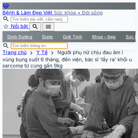
ecg_heart
Bệnh & Làm Đẹp Việt
Sức khỏe • Đời sống
search
star
search
menu
Nổi bật
Dinh Dưỡng
Dược
Giới Tính
Khoẻ – Đẹp
Sức 
search
chevron_right
chevron_right
Trang chủ
Y Tế
Người phụ nữ chịu đau âm ỉ
vùng bụng suốt 6 tháng, đến viện, bác sĩ ‘lấy ra’ khối u
sarcoma tử cung gần 9kg