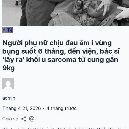
Y Tế
Người phụ nữ chịu đau âm ỉ vùng
bụng suốt 6 tháng, đến viện, bác sĩ
‘lấy ra’ khối u sarcoma tử cung gần
9kg
admin
Tháng 4 21, 2026 • 4 tháng trước
share
alternate_email
Chia sẻ: