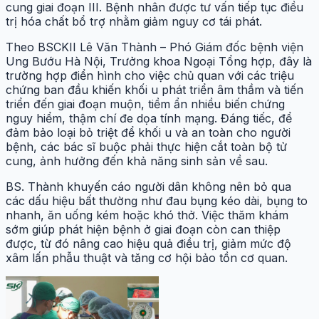
cung giai đoạn III. Bệnh nhân được tư vấn tiếp tục điều
trị hóa chất bổ trợ nhằm giảm nguy cơ tái phát.
Theo BSCKII Lê Văn Thành – Phó Giám đốc bệnh viện
Ung Bướu Hà Nội, Trưởng khoa Ngoại Tổng hợp, đây là
trường hợp điển hình cho việc chủ quan với các triệu
chứng ban đầu khiến khối u phát triển âm thầm và tiến
triển đến giai đoạn muộn, tiềm ẩn nhiều biến chứng
nguy hiểm, thậm chí đe dọa tính mạng. Đáng tiếc, để
đảm bảo loại bỏ triệt để khối u và an toàn cho người
bệnh, các bác sĩ buộc phải thực hiện cắt toàn bộ tử
cung, ảnh hưởng đến khả năng sinh sản về sau.
BS. Thành khuyến cáo người dân không nên bỏ qua
các dấu hiệu bất thường như đau bụng kéo dài, bụng to
nhanh, ăn uống kém hoặc khó thở. Việc thăm khám
sớm giúp phát hiện bệnh ở giai đoạn còn can thiệp
được, từ đó nâng cao hiệu quả điều trị, giảm mức độ
xâm lấn phẫu thuật và tăng cơ hội bảo tồn cơ quan.