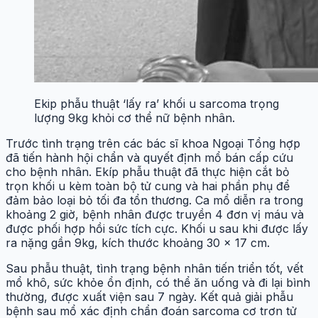
Ekip phẫu thuật ‘lấy ra’ khối u sarcoma trọng
lượng 9kg khỏi cơ thể nữ bệnh nhân.
Trước tình trạng trên
các bác sĩ khoa Ngoại Tổng hợp
đã tiến hành hội chẩn và quyết định mổ bán cấp cứu
cho bệnh nhân.
Ekíp phẫu thuật đã thực hiện cắt bỏ
trọn khối u kèm toàn bộ tử cung và hai phần phụ để
đảm bảo loại bỏ tối đa tổn thương. Ca mổ diễn ra trong
khoảng 2 giờ, bệnh nhân được truyền 4 đơn vị máu và
được phối hợp hồi sức tích cực. Khối u sau khi được lấy
ra nặng gần 9kg, kích thước khoảng 30 x 17 cm.
Sau phẫu thuật, tình trạng bệnh nhân tiến triển tốt, vết
mổ khô, sức khỏe ổn định, có thể ăn uống và đi lại bình
thường, được xuất viện sau 7 ngày. Kết quả giải phẫu
bệnh sau mổ xác định chẩn đoán sarcoma cơ trơn tử