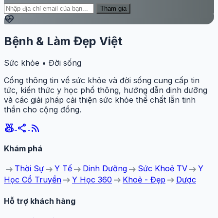
Tham gia
ecg_heart
Bệnh & Làm Đẹp Việt
Sức khỏe • Đời sống
Cổng thông tin về sức khỏe và đời sống cung cấp tin
tức, kiến thức y học phổ thông, hướng dẫn dinh dưỡng
và các giải pháp cải thiện sức khỏe thể chất lẫn tinh
thần cho cộng đồng.
social_leaderboard
share
rss_feed
Khám phá
arrow_right_alt
arrow_right_alt
arrow_right_alt
arrow_right_alt
arrow_right_alt
Thời Sự
Y Tế
Dinh Dưỡng
Sức Khoẻ TV
Y
arrow_right_alt
arrow_right_alt
arrow_right_alt
Học Cổ Truyền
Y Học 360
Khoẻ - Đẹp
Dược
Hỗ trợ khách hàng