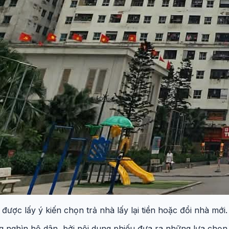
ợc lấy ý kiến chọn trả nhà lấy lại tiền hoặc đổi nhà mới.
 nghìn hộ dân, bởi nội dung phiếu đưa ra những lựa chọn 