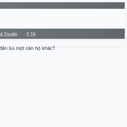
Cổ Truyền
Y Tế
c đền bù một căn hộ khác?