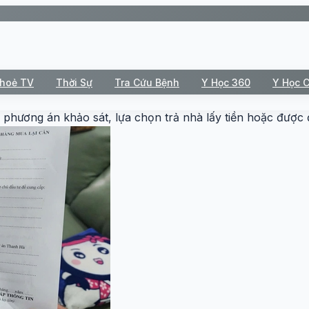
Khoẻ TV
Thời Sự
Tra Cứu Bệnh
Y Học 360
Y Học 
2 phương án khảo sát, lựa chọn trả nhà lấy tiền hoặc đượ