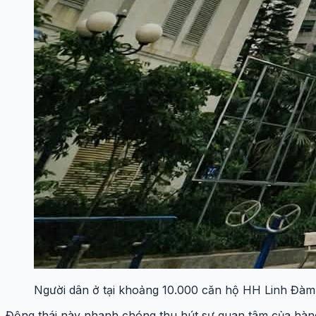
Người dân ở tại khoảng 10.000 căn hộ HH Linh Đàm đư
Động thái này nhanh chóng thu hút sự quan tâm của hàng