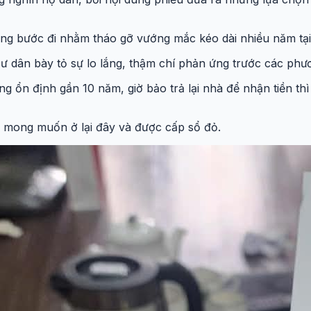
ững bước đi nhằm tháo gỡ vướng mắc kéo dài nhiều năm tạ
cư dân bày tỏ sự lo lắng, thậm chí phản ứng trước các phư
ng ổn định gần 10 năm, giờ bảo trả lại nhà để nhận tiền thì
ệc mong muốn ở lại đây và được cấp sổ đỏ.