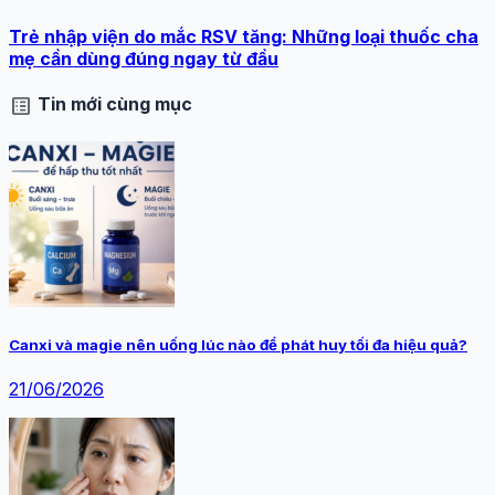
Trẻ nhập viện do mắc RSV tăng: Những loại thuốc cha
mẹ cần dùng đúng ngay từ đầu
list_alt
Tin mới cùng mục
Canxi và magie nên uống lúc nào để phát huy tối đa hiệu quả?
21/06/2026