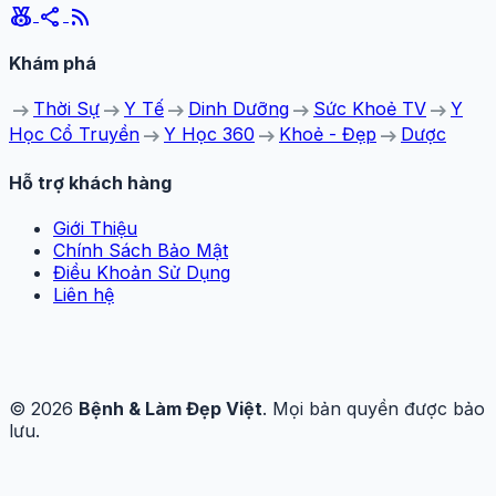
social_leaderboard
share
rss_feed
Khám phá
arrow_right_alt
arrow_right_alt
arrow_right_alt
arrow_right_alt
arrow_right_alt
Thời Sự
Y Tế
Dinh Dưỡng
Sức Khoẻ TV
Y
arrow_right_alt
arrow_right_alt
arrow_right_alt
Học Cổ Truyền
Y Học 360
Khoẻ - Đẹp
Dược
Hỗ trợ khách hàng
Giới Thiệu
Chính Sách Bảo Mật
Điều Khoản Sử Dụng
Liên hệ
© 2026
Bệnh & Làm Đẹp Việt
. Mọi bản quyền được bảo
lưu.