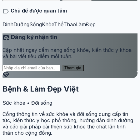
label
Chủ đề được quan tâm
DinhDưỡng
SốngKhỏe
ThểThao
LàmĐẹp
forward_to_inbox
Đăng ký nhận tin
Cập nhật ngay cẩm nang sống khỏe, kiến thức y khoa
và bài viết tiêu điểm mỗi tuần.
Tham gia
ecg_heart
Bệnh & Làm Đẹp Việt
Sức khỏe • Đời sống
Cổng thông tin về sức khỏe và đời sống cung cấp tin
tức, kiến thức y học phổ thông, hướng dẫn dinh dưỡng
và các giải pháp cải thiện sức khỏe thể chất lẫn tinh
thần cho cộng đồng.