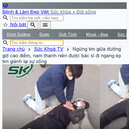
ecg_heart
Bệnh & Làm Đẹp Việt
Sức khỏe • Đời sống
search
star
search
menu
Nổi bật
Dinh Dưỡng
Dược
Giới Tính
Khoẻ – Đẹp
Sức 
search
chevron_right
chevron_right
Trang chủ
Sức Khoẻ TV
Ngừng tim giữa đường
giờ cao điểm, nam thanh niên được bác sĩ đi ngang ép
tim giành lại sự sống