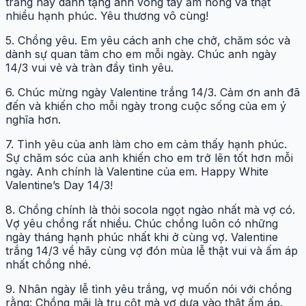
trắng này dành tặng anh vòng tay ấm nồng và thật
nhiều hạnh phúc. Yêu thương vô cùng!
5. Chồng yêu. Em yêu cách anh che chở, chăm sóc và
dành sự quan tâm cho em mỗi ngày. Chúc anh ngày
14/3 vui vẻ và tràn đầy tình yêu.
6. Chúc mừng ngày Valentine trắng 14/3. Cảm ơn anh đã
đến và khiến cho mỗi ngày trong cuộc sống của em ý
nghĩa hơn.
7. Tình yêu của anh làm cho em cảm thấy hạnh phúc.
Sự chăm sóc của anh khiến cho em trở lên tốt hơn mỗi
ngày. Anh chính là Valentine của em. Happy White
Valentine’s Day 14/3!
8. Chồng chính là thỏi socola ngọt ngào nhất mà vợ có.
Vợ yêu chồng rất nhiều. Chúc chồng luôn có những
ngày tháng hạnh phúc nhất khi ở cùng vợ. Valentine
trắng 14/3 về hãy cùng vợ đón mùa lễ thật vui và ấm áp
nhất chồng nhé.
9. Nhân ngày lễ tình yêu trắng, vợ muốn nói với chồng
rằng: Chồng mãi là trụ cột mà vợ dựa vào thật ấm áp.