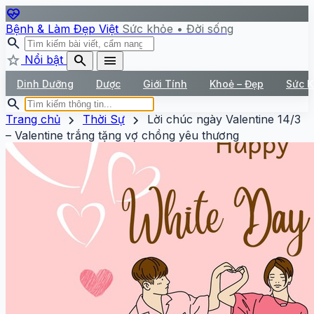
ecg_heart
Bệnh & Làm Đẹp Việt
Sức khỏe • Đời sống
search
star
search
menu
Nổi bật
Dinh Dưỡng
Dược
Giới Tính
Khoẻ – Đẹp
Sức 
search
chevron_right
chevron_right
Trang chủ
Thời Sự
Lời chúc ngày Valentine 14/3
– Valentine trắng tặng vợ chồng yêu thương