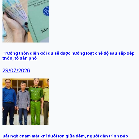
Trưởng thôn diện dôi dư sẽ được hưởng loạt chế độ sau sắp xếp
thôn, tổ dân phố
29/07/2026
Bất ngờ chạm mặt khỉ đuôi lợn giữa đêm, người dân trình báo