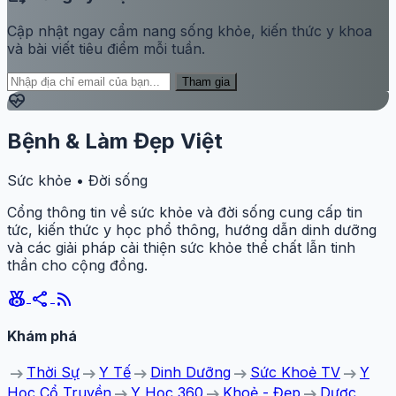
Cập nhật ngay cẩm nang sống khỏe, kiến thức y khoa
và bài viết tiêu điểm mỗi tuần.
Tham gia
ecg_heart
Bệnh & Làm Đẹp Việt
Sức khỏe • Đời sống
Cổng thông tin về sức khỏe và đời sống cung cấp tin
tức, kiến thức y học phổ thông, hướng dẫn dinh dưỡng
và các giải pháp cải thiện sức khỏe thể chất lẫn tinh
thần cho cộng đồng.
social_leaderboard
share
rss_feed
Khám phá
arrow_right_alt
arrow_right_alt
arrow_right_alt
arrow_right_alt
arrow_right_alt
Thời Sự
Y Tế
Dinh Dưỡng
Sức Khoẻ TV
Y
arrow_right_alt
arrow_right_alt
arrow_right_alt
Học Cổ Truyền
Y Học 360
Khoẻ - Đẹp
Dược