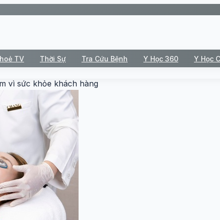
Khoẻ TV
Thời Sự
Tra Cứu Bệnh
Y Học 360
Y Học 
m vì sức khỏe khách hàng