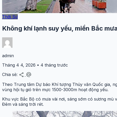
Thời Sự
Không khí lạnh suy yếu, miền Bắc mư
admin
Tháng 4 4, 2026 • 4 tháng trước
share
alternate_email
Chia sẻ:
Theo Trung tâm Dự báo Khí tượng Thủy văn Quốc gia, ngà
vùng hội tụ gió trên mực 1500-3000m hoạt động yếu.
Khu vực Bắc Bộ có mưa vài nơi, sáng sớm có sương mù và
Đêm và sáng trời rét.