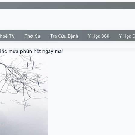
Khoẻ TV
Thời Sự
Tra Cứu Bệnh
Y Học 360
Y Học 
 Bắc mưa phùn hết ngày mai