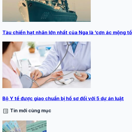
Tàu chiến hạt nhân lớn nhất của Nga là ‘cơn ác mộng tồi
Bộ Y tế được giao chuẩn bị hồ sơ đối với 5 dự án luật
list_alt
Tin mới cùng mục