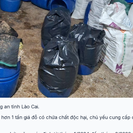
 an tỉnh Lào Cai.
n hơn 1 tấn giá đỗ có chứa chất độc hại, chủ yếu cung cấ