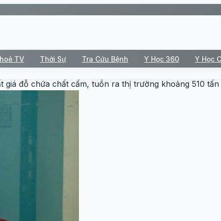
Khoẻ TV
Thời Sự
Tra Cứu Bệnh
Y Học 360
Y Học 
t giá đỗ chứa chất cấm, tuồn ra thị trường khoảng 510 tấn