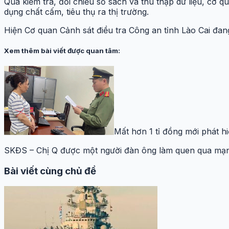
Qua kiểm tra, đối chiếu sổ sách và thu thập dữ liệu, cơ
dụng chất cấm, tiêu thụ ra thị trường.
Hiện Cơ quan Cảnh sát điều tra Công an tỉnh Lào Cai đang 
Xem thêm bài viết được quan tâm:
Mất hơn 1 tỉ đồng mới phát hi
SKĐS – Chị Q được một người đàn ông làm quen qua mạng x
Bài viết cùng chủ đề