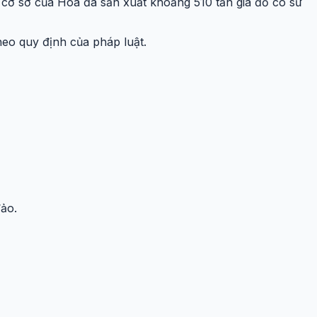
, cơ sở của Hòa đã sản xuất khoảng 510 tấn giá đỗ có sử
theo quy định của pháp luật.
đảo.