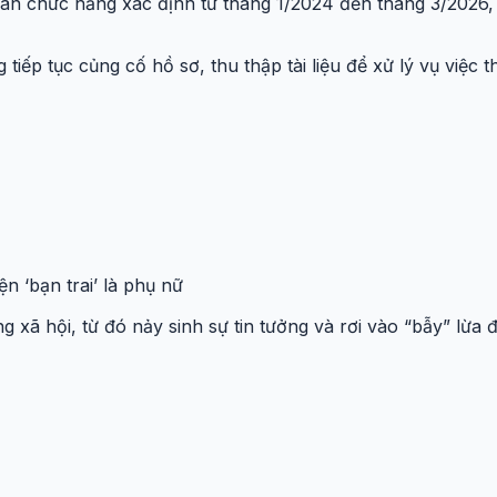
 quan chức năng xác định từ tháng 1/2024 đến tháng 3/2026
tiếp tục củng cố hồ sơ, thu thập tài liệu để xử lý vụ việc 
ện ‘bạn trai’ là phụ nữ
ã hội, từ đó nảy sinh sự tin tưởng và rơi vào “bẫy” lừa 