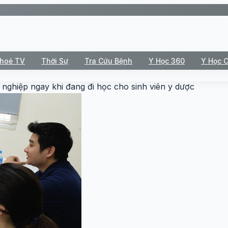
Khoẻ TV
Thời Sự
Tra Cứu Bệnh
Y Học 360
Y Học 
 nghiệp ngay khi đang đi học cho sinh viên y dược