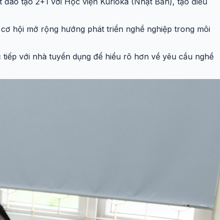
t đào tạo 2+1 với Học viện Kurioka (Nhật Bản), tạo điều
cơ hội mở rộng hướng phát triển nghề nghiệp trong môi
ực tiếp với nhà tuyển dụng để hiểu rõ hơn về yêu cầu nghề