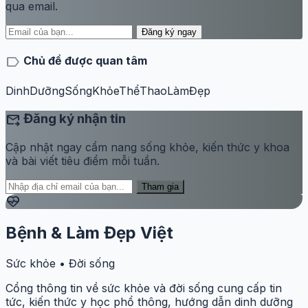
qua email.
Đăng ký ngay
label
Chủ đề được quan tâm
DinhDưỡng
SốngKhỏe
ThểThao
LàmĐẹp
forward_to_inbox
Đăng ký nhận tin
Cập nhật ngay cẩm nang sống khỏe, kiến thức y khoa
và bài viết tiêu điểm mỗi tuần.
Tham gia
ecg_heart
Bệnh & Làm Đẹp Việt
Sức khỏe • Đời sống
Cổng thông tin về sức khỏe và đời sống cung cấp tin
tức, kiến thức y học phổ thông, hướng dẫn dinh dưỡng