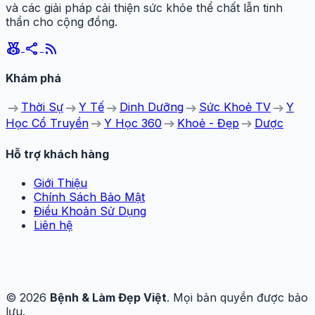
và các giải pháp cải thiện sức khỏe thể chất lẫn tinh
thần cho cộng đồng.
social_leaderboard
share
rss_feed
Khám phá
arrow_right_alt
arrow_right_alt
arrow_right_alt
arrow_right_alt
arrow_right_alt
Thời Sự
Y Tế
Dinh Dưỡng
Sức Khoẻ TV
Y
arrow_right_alt
arrow_right_alt
arrow_right_alt
Học Cổ Truyền
Y Học 360
Khoẻ - Đẹp
Dược
Hỗ trợ khách hàng
Giới Thiệu
Chính Sách Bảo Mật
Điều Khoản Sử Dụng
Liên hệ
© 2026
Bệnh & Làm Đẹp Việt
. Mọi bản quyền được bảo
lưu.