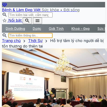
ecg_heart
Bệnh & Làm Đẹp Việt
Sức khỏe • Đời sống
search
star
search
menu
Nổi bật
Dinh Dưỡng
Dược
Giới Tính
Khoẻ – Đẹp
Sức 
search
chevron_right
chevron_right
Trang chủ
Thời Sự
Hỗ trợ tâm lý cho người dễ bị
tổn thương do thiên tai