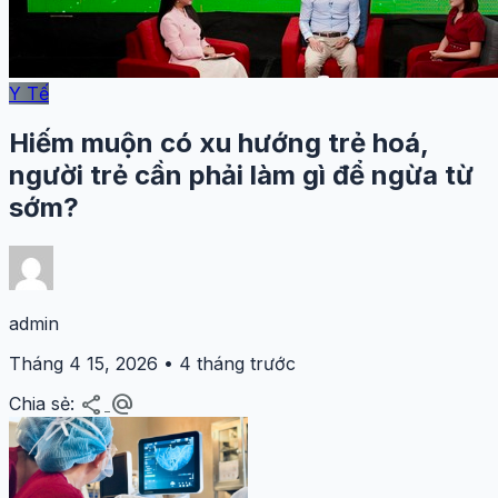
Y Tế
Hiếm muộn có xu hướng trẻ hoá,
người trẻ cần phải làm gì để ngừa từ
sớm?
admin
Tháng 4 15, 2026 • 4 tháng trước
share
alternate_email
Chia sẻ: