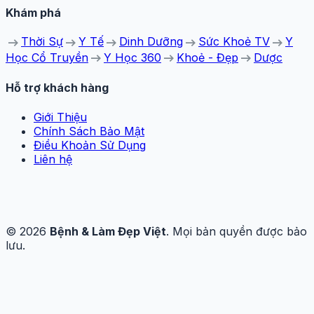
Khám phá
arrow_right_alt
arrow_right_alt
arrow_right_alt
arrow_right_alt
arrow_right_alt
Thời Sự
Y Tế
Dinh Dưỡng
Sức Khoẻ TV
Y
arrow_right_alt
arrow_right_alt
arrow_right_alt
Học Cổ Truyền
Y Học 360
Khoẻ - Đẹp
Dược
Hỗ trợ khách hàng
Giới Thiệu
Chính Sách Bảo Mật
Điều Khoản Sử Dụng
Liên hệ
© 2026
Bệnh & Làm Đẹp Việt
. Mọi bản quyền được bảo
lưu.