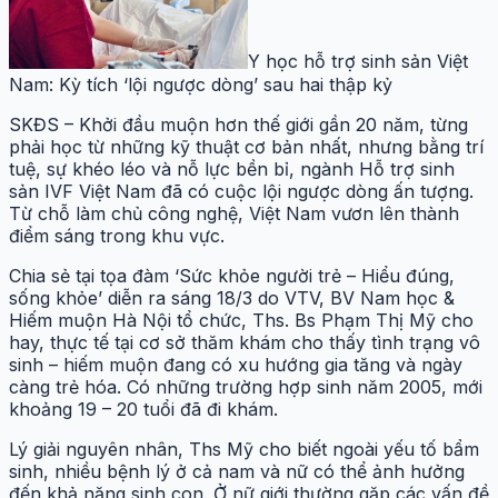
Y học hỗ trợ sinh sản Việt
Nam: Kỳ tích ‘lội ngược dòng’ sau hai thập kỷ
SKĐS – Khởi đầu muộn hơn thế giới gần 20 năm, từng
phải học từ những kỹ thuật cơ bản nhất, nhưng bằng trí
tuệ, sự khéo léo và nỗ lực bền bỉ, ngành Hỗ trợ sinh
sản IVF Việt Nam đã có cuộc lội ngược dòng ấn tượng.
Từ chỗ làm chủ công nghệ, Việt Nam vươn lên thành
điểm sáng trong khu vực.
Chia sẻ tại tọa đàm ‘Sức khỏe người trẻ – Hiểu đúng,
sống khỏe’ diễn ra sáng 18/3 do VTV, BV Nam học &
Hiếm muộn Hà Nội tổ chức, Ths. Bs Phạm Thị Mỹ cho
hay, thực tế tại cơ sở thăm khám cho thấy tình trạng vô
sinh – hiếm muộn đang có xu hướng gia tăng và ngày
càng trẻ hóa. Có những trường hợp sinh năm 2005, mới
khoảng 19 – 20 tuổi đã đi khám.
Lý giải nguyên nhân, Ths Mỹ cho biết ngoài yếu tố bẩm
sinh, nhiều bệnh lý ở cả nam và nữ có thể ảnh hưởng
đến khả năng sinh con. Ở nữ giới thường gặp các vấn đề