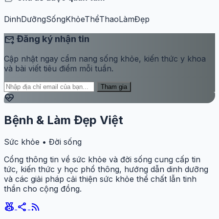
DinhDưỡng
SốngKhỏe
ThểThao
LàmĐẹp
forward_to_inbox
Đăng ký nhận tin
Cập nhật ngay cẩm nang sống khỏe, kiến thức y khoa
và bài viết tiêu điểm mỗi tuần.
Tham gia
ecg_heart
Bệnh & Làm Đẹp Việt
Sức khỏe • Đời sống
Cổng thông tin về sức khỏe và đời sống cung cấp tin
tức, kiến thức y học phổ thông, hướng dẫn dinh dưỡng
và các giải pháp cải thiện sức khỏe thể chất lẫn tinh
thần cho cộng đồng.
social_leaderboard
share
rss_feed