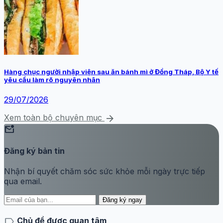
Hàng chục người nhập viện sau ăn bánh mì ở Đồng Tháp, Bộ Y tế
yêu cầu làm rõ nguyên nhân
29/07/2026
arrow_forward
Xem toàn bộ chuyên mục
mark_email_unread
Đăng ký bản tin
Nhận bí quyết chăm sóc sức khỏe mỗi ngày trực tiếp
qua email.
Đăng ký ngay
label
Chủ đề được quan tâm