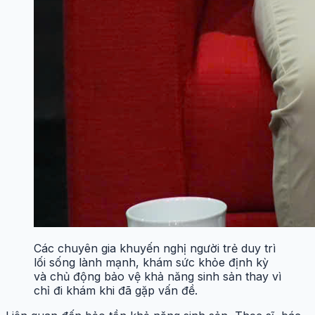
Các chuyên gia khuyến nghị người trẻ duy trì
lối sống lành mạnh, khám sức khỏe định kỳ
và chủ động bảo vệ khả năng sinh sản thay vì
chỉ đi khám khi đã gặp vấn đề.