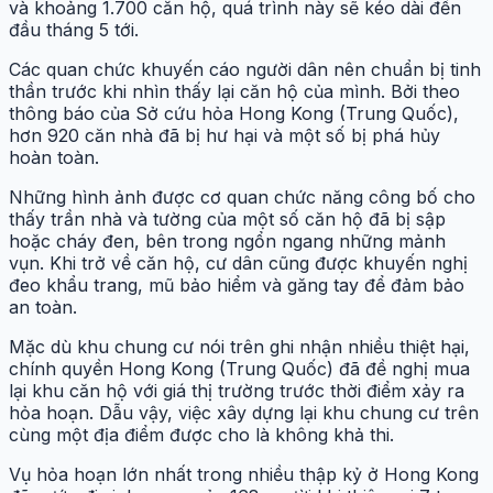
và khoảng 1.700 căn hộ, quá trình này sẽ kéo dài đến
đầu tháng 5 tới.
Các quan chức khuyến cáo người dân nên chuẩn bị tinh
thần trước khi nhìn thấy lại căn hộ của mình. Bởi theo
thông báo của Sở cứu hỏa Hong Kong (Trung Quốc),
hơn 920 căn nhà đã bị hư hại và một số bị phá hủy
hoàn toàn.
Những hình ảnh được cơ quan chức năng công bố cho
thấy trần nhà và tường của một số căn hộ đã bị sập
hoặc cháy đen, bên trong ngổn ngang những mảnh
vụn. Khi trở về căn hộ, cư dân cũng được khuyến nghị
đeo khẩu trang, mũ bảo hiểm và găng tay để đảm bảo
an toàn.
Mặc dù khu chung cư nói trên ghi nhận nhiều thiệt hại,
chính quyền Hong Kong (Trung Quốc) đã đề nghị mua
lại khu căn hộ với giá thị trường trước thời điểm xảy ra
hỏa hoạn. Dẫu vậy, việc xây dựng lại khu chung cư trên
cùng một địa điểm được cho là không khả thi.
Vụ hỏa hoạn lớn nhất trong nhiều thập kỷ ở Hong Kong