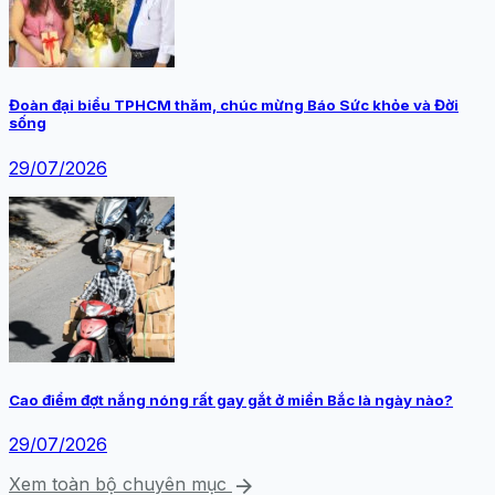
Đoàn đại biểu TPHCM thăm, chúc mừng Báo Sức khỏe và Đời
sống
29/07/2026
Cao điểm đợt nắng nóng rất gay gắt ở miền Bắc là ngày nào?
29/07/2026
arrow_forward
Xem toàn bộ chuyên mục