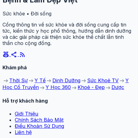
Sức khỏe • Đời sống
Cổng thông tin về sức khỏe và đời sống cung cấp tin
tức, kiến thức y học phổ thông, hướng dẫn dinh dưỡng
và các giải pháp cải thiện sức khỏe thể chất lẫn tinh
thần cho cộng đồng.
social_leaderboard
share
rss_feed
Khám phá
arrow_right_alt
arrow_right_alt
arrow_right_alt
arrow_right_alt
arrow_right_alt
Thời Sự
Y Tế
Dinh Dưỡng
Sức Khoẻ TV
Y
arrow_right_alt
arrow_right_alt
arrow_right_alt
Học Cổ Truyền
Y Học 360
Khoẻ - Đẹp
Dược
Hỗ trợ khách hàng
Giới Thiệu
Chính Sách Bảo Mật
Điều Khoản Sử Dụng
Liên hệ