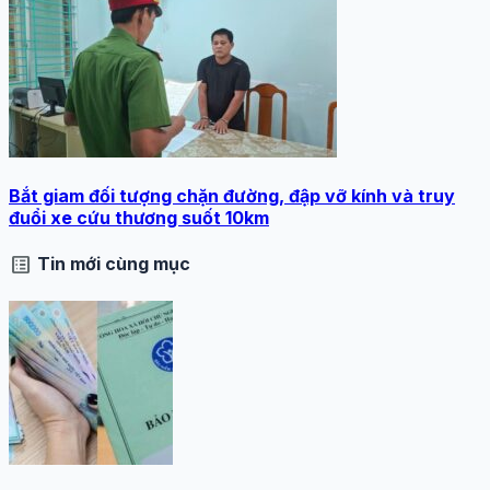
Bắt giam đối tượng chặn đường, đập vỡ kính và truy
đuổi xe cứu thương suốt 10km
list_alt
Tin mới cùng mục