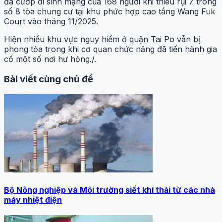
đã cướp đi sinh mạng của 168 người khi thiêu rụi 7 trong
số 8 tòa chung cư tại khu phức hợp cao tầng Wang Fuk
Court vào tháng 11/2025.
Hiện nhiều khu vực nguy hiểm ở quận Tai Po vẫn bị
phong tỏa trong khi cơ quan chức năng đã tiến hành gia
cố một số nơi hư hỏng./.
Bài viết cùng chủ đề
Bộ Nông nghiệp và Môi trường siết khí thải từ các nhà
máy nhiệt điện