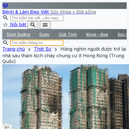
ecg_heart
Bệnh & Làm Đẹp Việt
Sức khỏe • Đời sống
search
star
search
menu
Nổi bật
Dinh Dưỡng
Dược
Giới Tính
Khoẻ – Đẹp
Sức 
search
chevron_right
chevron_right
Trang chủ
Thời Sự
Hàng nghìn người được trở lại
nhà sau thảm kịch cháy chung cư ở Hong Kong (Trung
Quốc)