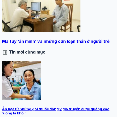
Ma túy ‘ẩn mình’ và những cơn loạn thần ở người trẻ
list_alt
Tin mới cùng mục
Ẩn họa từ những gói thuốc đông y gia truyền được quảng cáo
‘uống là khỏi’