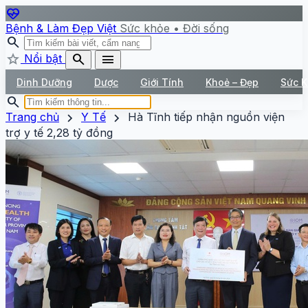
ecg_heart
Bệnh & Làm Đẹp Việt
Sức khỏe • Đời sống
search
star
search
menu
Nổi bật
Dinh Dưỡng
Dược
Giới Tính
Khoẻ – Đẹp
Sức 
search
chevron_right
chevron_right
Trang chủ
Y Tế
Hà Tĩnh tiếp nhận nguồn viện
trợ y tế 2,28 tỷ đồng