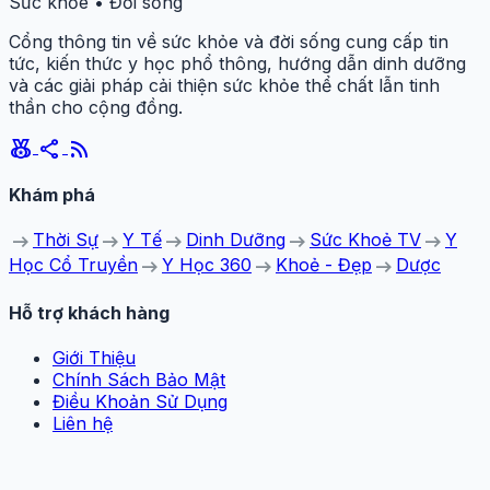
Sức khỏe • Đời sống
Cổng thông tin về sức khỏe và đời sống cung cấp tin
tức, kiến thức y học phổ thông, hướng dẫn dinh dưỡng
và các giải pháp cải thiện sức khỏe thể chất lẫn tinh
thần cho cộng đồng.
social_leaderboard
share
rss_feed
Khám phá
arrow_right_alt
arrow_right_alt
arrow_right_alt
arrow_right_alt
arrow_right_alt
Thời Sự
Y Tế
Dinh Dưỡng
Sức Khoẻ TV
Y
arrow_right_alt
arrow_right_alt
arrow_right_alt
Học Cổ Truyền
Y Học 360
Khoẻ - Đẹp
Dược
Hỗ trợ khách hàng
Giới Thiệu
Chính Sách Bảo Mật
Điều Khoản Sử Dụng
Liên hệ