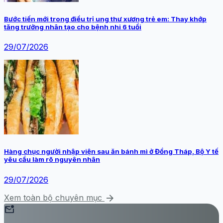
Bước tiến mới trong điều trị ung thư xương trẻ em: Thay khớp
tăng trưởng nhân tạo cho bệnh nhi 6 tuổi
29/07/2026
Hàng chục người nhập viện sau ăn bánh mì ở Đồng Tháp, Bộ Y tế
yêu cầu làm rõ nguyên nhân
29/07/2026
arrow_forward
Xem toàn bộ chuyên mục
mark_email_unread