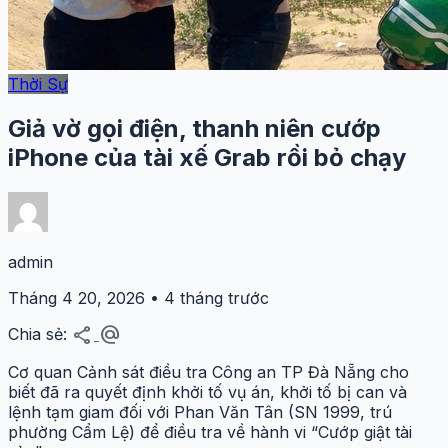
Thời Sự
Giả vờ gọi điện, thanh niên cướp
iPhone của tài xế Grab rồi bỏ chạy
admin
Tháng 4 20, 2026 • 4 tháng trước
share
alternate_email
Chia sẻ:
Cơ quan Cảnh sát điều tra Công an TP Đà Nẵng cho
biết đã ra quyết định khởi tố vụ án, khởi tố bị can và
lệnh tạm giam đối với Phan Văn Tân (SN 1999, trú
phường Cẩm Lệ) để điều tra về hành vi “Cướp giật tài