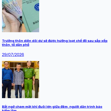
Trưởng thôn diện dôi dư sẽ được hưởng loạt chế độ sau sắp xếp
thôn, tổ dân phố
29/07/2026
Bất ngờ chạm mặt khỉ đuôi lợn giữa đêm, người dân trình báo
kiểm lâm