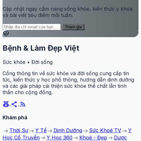
Cập nhật ngay cẩm nang sống khỏe, kiến thức y khoa
và bài viết tiêu điểm mỗi tuần.
Tham gia
ecg_heart
Bệnh & Làm Đẹp Việt
Sức khỏe • Đời sống
Cổng thông tin về sức khỏe và đời sống cung cấp tin
tức, kiến thức y học phổ thông, hướng dẫn dinh dưỡng
và các giải pháp cải thiện sức khỏe thể chất lẫn tinh
thần cho cộng đồng.
social_leaderboard
share
rss_feed
Khám phá
arrow_right_alt
arrow_right_alt
arrow_right_alt
arrow_right_alt
arrow_right_alt
Thời Sự
Y Tế
Dinh Dưỡng
Sức Khoẻ TV
Y
arrow_right_alt
arrow_right_alt
arrow_right_alt
Học Cổ Truyền
Y Học 360
Khoẻ - Đẹp
Dược