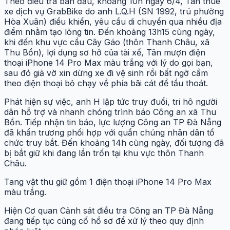
Theo điều tra ban đầu, khoảng 10h ngày 6/4, Tân thuê
xe dịch vụ GrabBike do anh L.Q.H (SN 1992, trú phường
Hòa Xuân) điều khiển, yêu cầu di chuyển qua nhiều địa
điểm nhằm tạo lòng tin. Đến khoảng 13h15 cùng ngày,
khi đến khu vực cầu Cây Gáo (thôn Thanh Châu, xã
Thu Bồn), lợi dụng sơ hở của tài xế, Tân mượn điện
thoại iPhone 14 Pro Max màu trắng với lý do gọi bạn,
sau đó giả vờ xin dừng xe đi vệ sinh rồi bất ngờ cầm
theo điện thoại bỏ chạy về phía bãi cát để tẩu thoát.
Phát hiện sự việc, anh H lập tức truy đuổi, tri hô người
dân hỗ trợ và nhanh chóng trình báo Công an xã Thu
Bồn. Tiếp nhận tin báo, lực lượng Công an TP Đà Nẵng
đã khẩn trương phối hợp với quần chúng nhân dân tổ
chức truy bắt. Đến khoảng 14h cùng ngày, đối tượng đã
bị bắt giữ khi đang lẩn trốn tại khu vực thôn Thanh
Châu.
Tang vật thu giữ gồm 1 điện thoại iPhone 14 Pro Max
màu trắng.
Hiện Cơ quan Cảnh sát điều tra Công an TP Đà Nẵng
đang tiếp tục củng cố hồ sơ để xử lý theo quy định