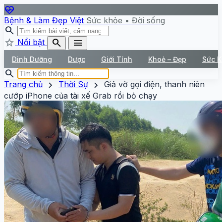
ecg_heart
Bệnh & Làm Đẹp Việt
Sức khỏe • Đời sống
search
star
search
menu
Nổi bật
Dinh Dưỡng
Dược
Giới Tính
Khoẻ – Đẹp
Sức 
search
chevron_right
chevron_right
Trang chủ
Thời Sự
Giả vờ gọi điện, thanh niên
cướp iPhone của tài xế Grab rồi bỏ chạy