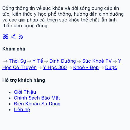
Cổng thông tin về sức khỏe và đời sống cung cấp tin
tức, kiến thức y học phổ thông, hướng dẫn dinh dưỡng
và các giải pháp cải thiện sức khỏe thể chất lẫn tinh
thần cho cộng đồng.
social_leaderboard
share
rss_feed
Khám phá
arrow_right_alt
arrow_right_alt
arrow_right_alt
arrow_right_alt
arrow_right_alt
Thời Sự
Y Tế
Dinh Dưỡng
Sức Khoẻ TV
Y
arrow_right_alt
arrow_right_alt
arrow_right_alt
Học Cổ Truyền
Y Học 360
Khoẻ - Đẹp
Dược
Hỗ trợ khách hàng
Giới Thiệu
Chính Sách Bảo Mật
Điều Khoản Sử Dụng
Liên hệ