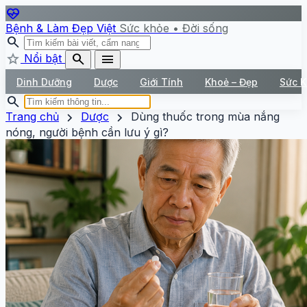
ecg_heart
Bệnh & Làm Đẹp Việt
Sức khỏe • Đời sống
search
star
search
menu
Nổi bật
Dinh Dưỡng
Dược
Giới Tính
Khoẻ – Đẹp
Sức 
search
chevron_right
chevron_right
Trang chủ
Dược
Dùng thuốc trong mùa nắng
nóng, người bệnh cần lưu ý gì?