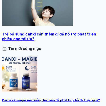
Trẻ bổ sung canxi cần thêm gì để hỗ trợ phát triển
chiều cao tối ưu?
list_alt
Tin mới cùng mục
Canxi và magie nên uống lúc nào để phát huy tối đa hiệu quả?