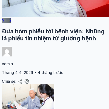
Y Tế
Đưa hòm phiếu tới bệnh viện: Những
lá phiếu tín nhiệm từ giường bệnh
admin
Tháng 4 4, 2026 • 4 tháng trước
share
alternate_email
Chia sẻ: