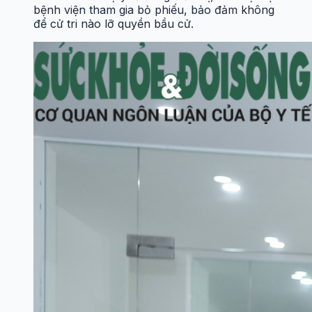
bệnh viện tham gia bỏ phiếu, bảo đảm không
để cử tri nào lỡ quyền bầu cử.