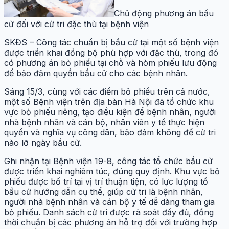
Chủ động phương án bầu
cử đối với cử tri đặc thù tại bệnh viện
SKĐS – Công tác chuẩn bị bầu cử tại một số bệnh viện
được triển khai đồng bộ phù hợp với đặc thù, trong đó
có phương án bỏ phiếu tại chỗ và hòm phiếu lưu động
để bảo đảm quyền bầu cử cho các bệnh nhân.
Sáng 15/3, cùng với các điểm bỏ phiếu trên cả nước,
một số Bệnh viện trên địa bàn Hà Nội đã tổ chức khu
vực bỏ phiếu riêng, tạo điều kiện để bệnh nhân, người
nhà bệnh nhân và cán bộ, nhân viên y tế thực hiện
quyền và nghĩa vụ công dân, bảo đảm không để cử tri
nào lỡ ngày bầu cử.
Ghi nhận tại Bệnh viện 19-8, công tác tổ chức bầu cử
được triển khai nghiêm túc, đúng quy định. Khu vực bỏ
phiếu được bố trí tại vị trí thuận tiện, có lực lượng tổ
bầu cử hướng dẫn cụ thể, giúp cử tri là bệnh nhân,
người nhà bệnh nhân và cán bộ y tế dễ dàng tham gia
bỏ phiếu. Danh sách cử tri được rà soát đầy đủ, đồng
thời chuẩn bị các phương án hỗ trợ đối với trường hợp