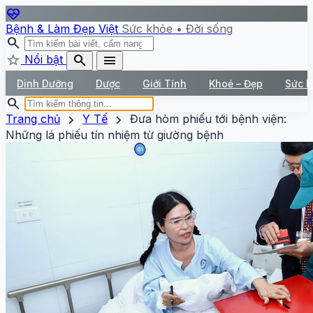
ecg_heart
Bệnh & Làm Đẹp Việt
Sức khỏe • Đời sống
search
star
search
menu
Nổi bật
Dinh Dưỡng
Dược
Giới Tính
Khoẻ – Đẹp
Sức 
search
chevron_right
chevron_right
Trang chủ
Y Tế
Đưa hòm phiếu tới bệnh viện:
Những lá phiếu tín nhiệm từ giường bệnh