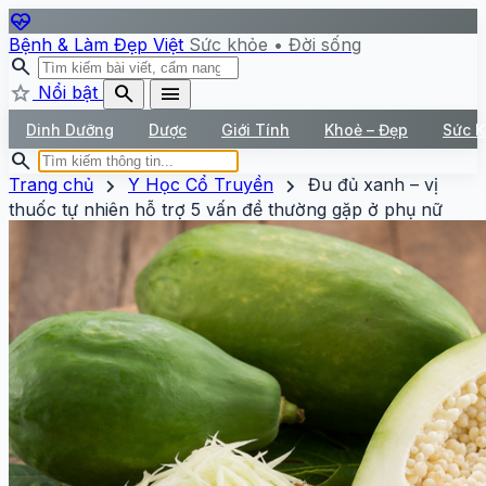
ecg_heart
Bệnh & Làm Đẹp Việt
Sức khỏe • Đời sống
search
star
search
menu
Nổi bật
Dinh Dưỡng
Dược
Giới Tính
Khoẻ – Đẹp
Sức 
search
chevron_right
chevron_right
Trang chủ
Y Học Cổ Truyền
Đu đủ xanh – vị
thuốc tự nhiên hỗ trợ 5 vấn đề thường gặp ở phụ nữ