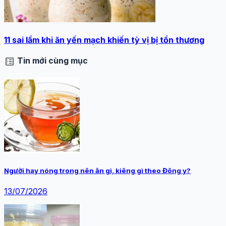
11 sai lầm khi ăn yến mạch khiến tỳ vị bị tổn thương
list_alt
Tin mới cùng mục
Người hay nóng trong nên ăn gì, kiêng gì theo Đông y?
13/07/2026