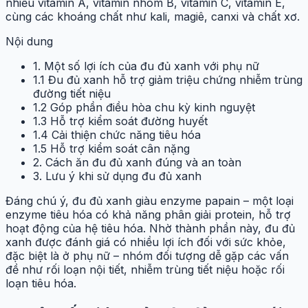
nhiều vitamin A, vitamin nhóm B, vitamin C, vitamin E,
cùng các khoáng chất như kali, magiê, canxi và chất xơ.
Nội dung
1. Một số lợi ích của đu đủ xanh với phụ nữ
1.1 Đu đủ xanh hỗ trợ giảm triệu chứng nhiễm trùng
đường tiết niệu
1.2 Góp phần điều hòa chu kỳ kinh nguyệt
1.3 Hỗ trợ kiểm soát đường huyết
1.4 Cải thiện chức năng tiêu hóa
1.5 Hỗ trợ kiểm soát cân nặng
2. Cách ăn đu đủ xanh đúng và an toàn
3. Lưu ý khi sử dụng đu đủ xanh
Đáng chú ý, đu đủ xanh giàu enzyme papain – một loại
enzyme tiêu hóa có khả năng phân giải protein, hỗ trợ
hoạt động của hệ tiêu hóa. Nhờ thành phần này, đu đủ
xanh được đánh giá có nhiều lợi ích đối với sức khỏe,
đặc biệt là ở phụ nữ – nhóm đối tượng dễ gặp các vấn
đề như rối loạn nội tiết, nhiễm trùng tiết niệu hoặc rối
loạn tiêu hóa.