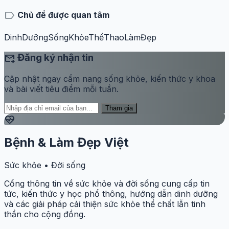
label
Chủ đề được quan tâm
DinhDưỡng
SốngKhỏe
ThểThao
LàmĐẹp
forward_to_inbox
Đăng ký nhận tin
Cập nhật ngay cẩm nang sống khỏe, kiến thức y khoa
và bài viết tiêu điểm mỗi tuần.
Tham gia
ecg_heart
Bệnh & Làm Đẹp Việt
Sức khỏe • Đời sống
Cổng thông tin về sức khỏe và đời sống cung cấp tin
tức, kiến thức y học phổ thông, hướng dẫn dinh dưỡng
và các giải pháp cải thiện sức khỏe thể chất lẫn tinh
thần cho cộng đồng.