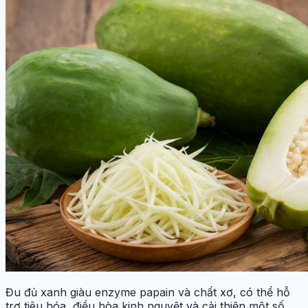
Đu đủ xanh giàu enzyme papain và chất xơ, có thể hỗ
trợ tiêu hóa, điều hòa kinh nguyệt và cải thiện một số