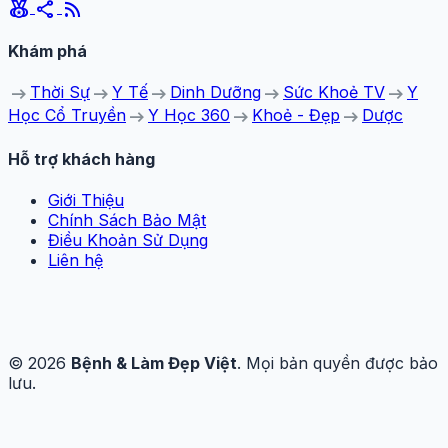
social_leaderboard
share
rss_feed
Khám phá
arrow_right_alt
arrow_right_alt
arrow_right_alt
arrow_right_alt
arrow_right_alt
Thời Sự
Y Tế
Dinh Dưỡng
Sức Khoẻ TV
Y
arrow_right_alt
arrow_right_alt
arrow_right_alt
Học Cổ Truyền
Y Học 360
Khoẻ - Đẹp
Dược
Hỗ trợ khách hàng
Giới Thiệu
Chính Sách Bảo Mật
Điều Khoản Sử Dụng
Liên hệ
© 2026
Bệnh & Làm Đẹp Việt
. Mọi bản quyền được bảo
lưu.