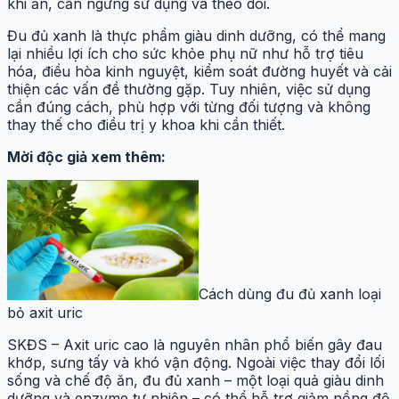
khi ăn, cần ngừng sử dụng và theo dõi.
Đu đủ xanh là thực phẩm giàu dinh dưỡng, có thể mang
lại nhiều lợi ích cho sức khỏe phụ nữ như hỗ trợ tiêu
hóa, điều hòa kinh nguyệt, kiểm soát đường huyết và cải
thiện các vấn đề thường gặp. Tuy nhiên, việc sử dụng
cần đúng cách, phù hợp với từng đối tượng và không
thay thế cho điều trị y khoa khi cần thiết.
Mời độc giả xem thêm:
Cách dùng đu đủ xanh loại
bỏ axit uric
SKĐS – Axit uric cao là nguyên nhân phổ biến gây đau
khớp, sưng tấy và khó vận động. Ngoài việc thay đổi lối
sống và chế độ ăn, đu đủ xanh – một loại quả giàu dinh
dưỡng và enzyme tự nhiên – có thể hỗ trợ giảm nồng độ