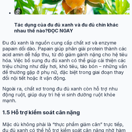
Tác dụng của đu đủ xanh và đu đủ chín khác
nhau thế nào?
ĐỌC NGAY
Đu đủ xanh là nguồn cung cấp chất xơ và enzyme
papain dồi dào. Papain giúp phân giải protein thành các
acid amin dễ hấp thu, từ đó giảm gánh nặng cho hệ tiêu
hóa. Việc bổ sung đu đủ xanh có thể giúp cải thiện các
triệu chứng như đầy hơi, khó tiêu, táo bón – những vấn
đề thường gặp ở phụ nữ, đặc biệt trong giai đoạn thay
đổi nội tiết hoặc ít vận động.
Ngoài ra, chất xơ trong đu đủ xanh còn hỗ trợ nhu
động ruột, giúp duy trì hệ vi sinh đường ruột khỏe
mạnh.
1.5 Hỗ trợ kiểm soát cân nặng
Mặc dù không phải là “thực phẩm giảm cân” trực tiếp,
đu đủ xanh có thể hỗ trợ kiểm soát cân nặng nhờ hàm