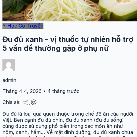
Y Học Cổ Truyền
Đu đủ xanh – vị thuốc tự nhiên hỗ trợ
5 vấn đề thường gặp ở phụ nữ
admin
Tháng 4 4, 2026 • 4 tháng trước
share
alternate_email
Chia sẻ:
Đu đủ là loại quả quen thuộc trong chế độ ăn của người
Việt. Bên cạnh đu đủ chín, đu đủ xanh (đu đủ sống)
cũng được sử dụng phổ biến trong các món ăn như
nộm, canh, hầm… Về mặt dinh dưỡng, đu đủ xanh chứa