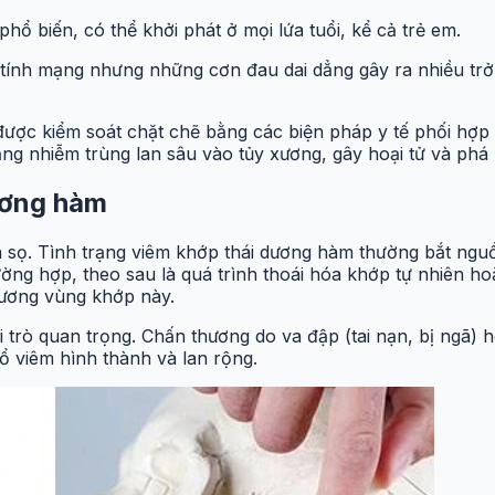
hổ biến, có thể khởi phát ở mọi lứa tuổi, kể cả trẻ em.
tính mạng nhưng những cơn đau dai dẳng gây ra nhiều trở
được kiểm soát chặt chẽ bằng các biện pháp y tế phối hợp
ạng nhiễm trùng lan sâu vào tủy xương, gây hoại tử và phá
ương hàm
ền sọ. Tình trạng viêm khớp thái dương hàm thường bắt n
ờng hợp, theo sau là quá trình thoái hóa khớp tự nhiên ho
thương vùng khớp này.
 trò quan trọng. Chấn thương do va đập (tai nạn, bị ngã)
ổ viêm hình thành và lan rộng.