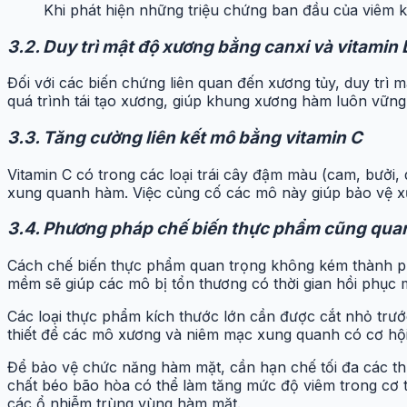
Khi phát hiện những triệu chứng ban đầu của viêm k
3.2. Duy trì mật độ xương bằng canxi và vitamin 
Đối với các biến chứng liên quan đến xương tủy, duy trì m
quá trình tái tạo xương, giúp khung xương hàm luôn vững
3.3. Tăng cường liên kết mô bằng vitamin C
Vitamin C có trong các loại trái cây đậm màu (cam, bưởi, 
xung quanh hàm. Việc củng cố các mô này giúp bảo vệ x
3.4. Phương pháp chế biến thực phẩm cũng qua
Cách chế biến thực phẩm quan trọng không kém thành p
mềm sẽ giúp các mô bị tổn thương có thời gian hồi phục mà
Các loại thực phẩm kích thước lớn cần được cắt nhỏ trướ
thiết để các mô xương và niêm mạc xung quanh có cơ hội
Để bảo vệ chức năng hàm mặt, cần hạn chế tối đa các th
chất béo bão hòa có thể làm tăng mức độ viêm trong cơ t
các ổ nhiễm trùng vùng hàm mặt.