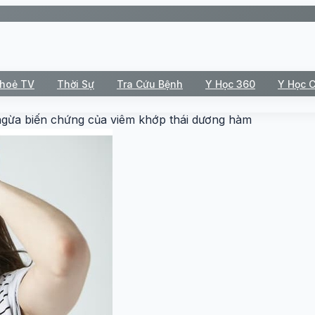
Khoẻ TV
Thời Sự
Tra Cứu Bệnh
Y Học 360
Y Học 
ngừa biến chứng của viêm khớp thái dương hàm