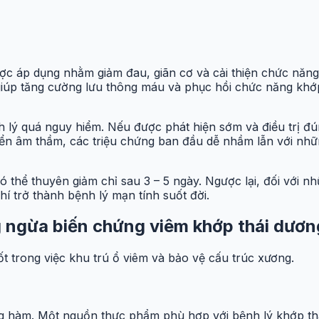
 áp dụng nhằm giảm đau, giãn cơ và cải thiện chức năng kh
giúp tăng cường lưu thông máu và phục hồi chức năng khớ
 lý quá nguy hiểm. Nếu được phát hiện sớm và điều trị đ
triển âm thầm, các triệu chứng ban đầu dễ nhầm lẫn với n
 thể thuyên giảm chỉ sau 3 – 5 ngày. Ngược lại, đối với 
hí trở thành bệnh lý mạn tính suốt đời.
 ngừa biến chứng viêm khớp thái dươ
ốt trong việc khu trú ổ viêm và bảo vệ cấu trúc xương.
ng hàm. Một nguồn thực phẩm phù hợp với bệnh lý khớp th