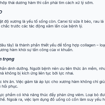
hớp thái dương hàm thì cần phải tìm cách xử lý sớm.
D
ật độ xương là yếu tố sống còn. Canxi từ sữa ít béo, rau lá
 chắc trước các tác động xâm lấn của bệnh lý.
dâu tây) là thành phần thiết yếu để tổng hợp collagen – lo
ương hàm khỏi sự tấn công của vi khuẩn.
n trọng
hần dinh dưỡng. Người bệnh nên ưu tiên thức ăn mềm, nh
 không bị kích ứng liên tục bởi lực nhai.
c khi ăn. Việc giảm tải áp lực cho xương hàm không chỉ gi
 hồi phục.
ực phẩm có khả năng thúc đẩy phản ứng viêm. Loại bỏ đườ
hể. Ngoài ra, việc lạm dụng đồ uống có cồn làm suy yếu hệ