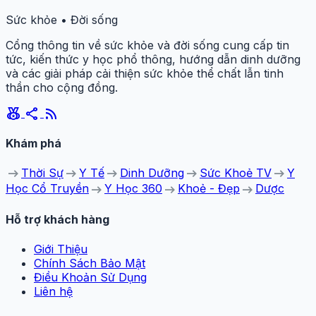
Sức khỏe • Đời sống
Cổng thông tin về sức khỏe và đời sống cung cấp tin
tức, kiến thức y học phổ thông, hướng dẫn dinh dưỡng
và các giải pháp cải thiện sức khỏe thể chất lẫn tinh
thần cho cộng đồng.
social_leaderboard
share
rss_feed
Khám phá
arrow_right_alt
arrow_right_alt
arrow_right_alt
arrow_right_alt
arrow_right_alt
Thời Sự
Y Tế
Dinh Dưỡng
Sức Khoẻ TV
Y
arrow_right_alt
arrow_right_alt
arrow_right_alt
Học Cổ Truyền
Y Học 360
Khoẻ - Đẹp
Dược
Hỗ trợ khách hàng
Giới Thiệu
Chính Sách Bảo Mật
Điều Khoản Sử Dụng
Liên hệ