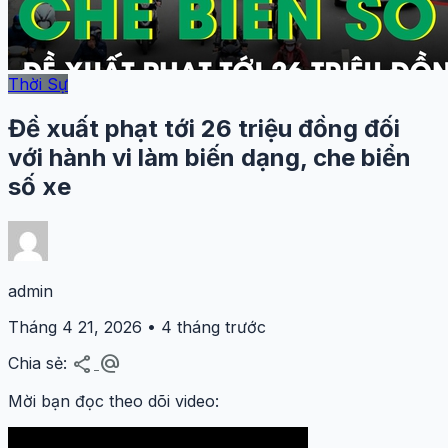
Thời Sự
Đề xuất phạt tới 26 triệu đồng đối
với hành vi làm biến dạng, che biển
số xe
admin
Tháng 4 21, 2026 • 4 tháng trước
share
alternate_email
Chia sẻ:
Mời bạn đọc theo dõi video: