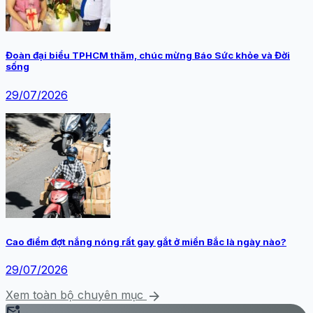
Đoàn đại biểu TPHCM thăm, chúc mừng Báo Sức khỏe và Đời
sống
29/07/2026
Cao điểm đợt nắng nóng rất gay gắt ở miền Bắc là ngày nào?
29/07/2026
arrow_forward
Xem toàn bộ chuyên mục
mark_email_unread