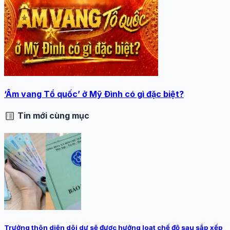
‘Âm vang Tổ quốc’ ở Mỹ Đình có gì đặc biệt?
list_alt
Tin mới cùng mục
Trưởng thôn diện dôi dư sẽ được hưởng loạt chế độ sau sắp xếp