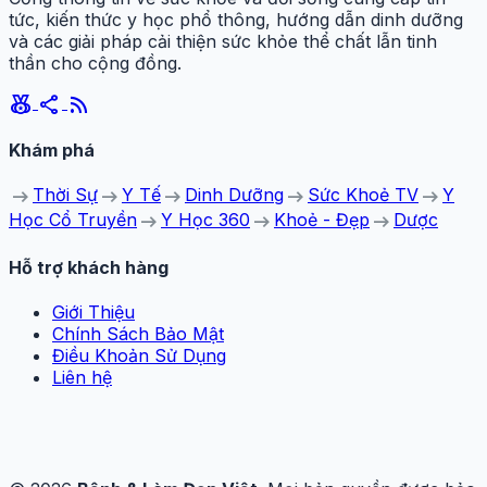
tức, kiến thức y học phổ thông, hướng dẫn dinh dưỡng
và các giải pháp cải thiện sức khỏe thể chất lẫn tinh
thần cho cộng đồng.
social_leaderboard
share
rss_feed
Khám phá
arrow_right_alt
arrow_right_alt
arrow_right_alt
arrow_right_alt
arrow_right_alt
Thời Sự
Y Tế
Dinh Dưỡng
Sức Khoẻ TV
Y
arrow_right_alt
arrow_right_alt
arrow_right_alt
Học Cổ Truyền
Y Học 360
Khoẻ - Đẹp
Dược
Hỗ trợ khách hàng
Giới Thiệu
Chính Sách Bảo Mật
Điều Khoản Sử Dụng
Liên hệ