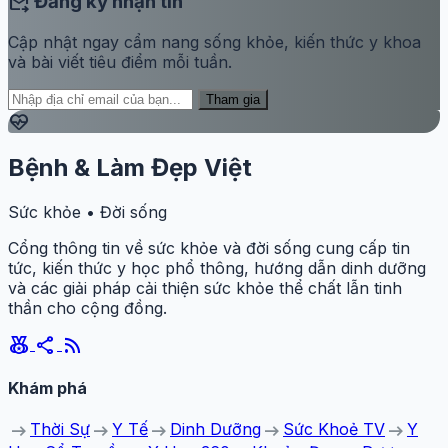
forward_to_inbox
Đăng ký nhận tin
Cập nhật ngay cẩm nang sống khỏe, kiến thức y khoa
và bài viết tiêu điểm mỗi tuần.
Tham gia
ecg_heart
Bệnh & Làm Đẹp Việt
Sức khỏe • Đời sống
Cổng thông tin về sức khỏe và đời sống cung cấp tin
tức, kiến thức y học phổ thông, hướng dẫn dinh dưỡng
và các giải pháp cải thiện sức khỏe thể chất lẫn tinh
thần cho cộng đồng.
social_leaderboard
share
rss_feed
Khám phá
arrow_right_alt
arrow_right_alt
arrow_right_alt
arrow_right_alt
arrow_right_alt
Thời Sự
Y Tế
Dinh Dưỡng
Sức Khoẻ TV
Y