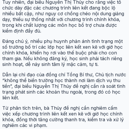
Tuy nhiên, đại biểu Nguyễn Thị Thủy cho rằng việc tổ
chức dày đặc các chương trình liên kết đang bộc lộ
nhiều bất cập, như nguy cơ chồng chéo nội dung giảng
dạy, thiếu sự thống nhất với chương trình chính khóa,
trong khi chất lượng các môn học bổ trợ chưa được
kiểm định đầy đủ.
Đáng chú ý, nhiều phụ huynh phản ánh tình trạng một
số trường bố trí các lớp học liên kết xen kẽ với giờ học
chính khóa, khiến họ rơi vào thế buộc phải cho con
tham gia. Nếu không đăng ký, học sinh phải tách riêng
sinh hoạt, dễ nảy sinh tâm lý mặc cảm, tự ti.
Dẫn lại chỉ đạo của đồng chí Tổng Bí thư, Chủ tịch nước
“không thể biến trường học thành nơi làm dịch vụ thu
tiền”, đại biểu Nguyễn Thị Thủy đề nghị cần rà soát tình
trạng phát sinh các khoản thu ngoài, trong đó có học
liên kết.
Từ phân tích trên, bà Thủy đề nghị cần nghiêm cấm
việc xếp chương trình liên kết xen kẽ với giờ học chính
khóa, đồng thời tăng cường thanh tra, kiểm tra và xử lý
nghiêm các vi phạm.