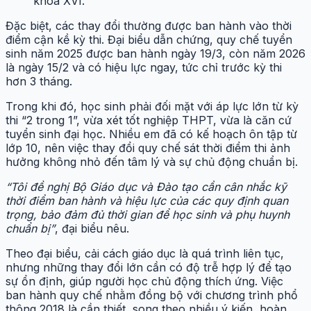
khóa XVI.
Đặc biệt, các thay đổi thường được ban hành vào thời
điểm cận kề kỳ thi. Đại biểu dẫn chứng, quy chế tuyển
sinh năm 2025 được ban hành ngày 19/3, còn năm 2026
là ngày 15/2 và có hiệu lực ngay, tức chỉ trước kỳ thi
hơn 3 tháng.
Trong khi đó, học sinh phải đối mặt với áp lực lớn từ kỳ
thi “2 trong 1”, vừa xét tốt nghiệp THPT, vừa là căn cứ
tuyển sinh đại học. Nhiều em đã có kế hoạch ôn tập từ
lớp 10, nên việc thay đổi quy chế sát thời điểm thi ảnh
hưởng không nhỏ đến tâm lý và sự chủ động chuẩn bị.
“Tôi đề nghị Bộ Giáo dục và Đào tạo cần cân nhắc kỹ
thời điểm ban hành và hiệu lực của các quy định quan
trọng, bảo đảm đủ thời gian để học sinh và phụ huynh
chuẩn bị”
, đại biểu nêu.
Theo đại biểu, cải cách giáo dục là quá trình liên tục,
nhưng những thay đổi lớn cần có độ trễ hợp lý để tạo
sự ổn định, giúp người học chủ động thích ứng. Việc
ban hành quy chế nhằm đồng bộ với chương trình phổ
thông 2018 là cần thiết, song theo nhiều ý kiến, hoàn