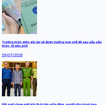
Trưởng thôn diện dôi dư sẽ được hưởng loạt chế độ sau sắp xếp
thôn, tổ dân phố
29/07/2026
Bất ngờ chạm mặt khỉ đuôi lợn giữa đêm, người dân trình báo