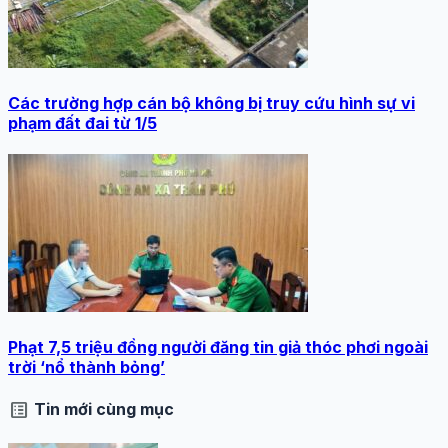
Các trường hợp cán bộ không bị truy cứu hình sự vi
phạm đất đai từ 1/5
Phạt 7,5 triệu đồng người đăng tin giả thóc phơi ngoài
trời ‘nổ thành bỏng’
list_alt
Tin mới cùng mục