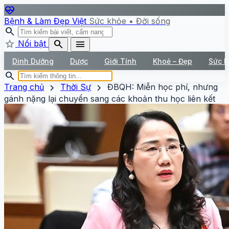
ecg_heart
Bệnh & Làm Đẹp Việt
Sức khỏe • Đời sống
search
star
search
menu
Nổi bật
Dinh Dưỡng
Dược
Giới Tính
Khoẻ – Đẹp
Sức 
search
chevron_right
chevron_right
Trang chủ
Thời Sự
ĐBQH: Miễn học phí, nhưng
gánh nặng lại chuyển sang các khoản thu học liên kết