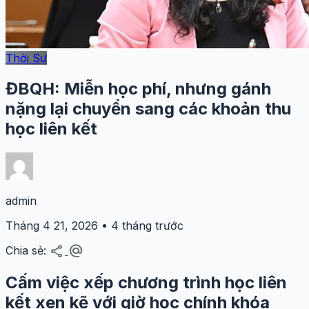
Thời Sự
ĐBQH: Miễn học phí, nhưng gánh
nặng lại chuyển sang các khoản thu
học liên kết
admin
Tháng 4 21, 2026 • 4 tháng trước
share
alternate_email
Chia sẻ:
Cấm việc xếp chương trình học liên
kết xen kẽ với giờ học chính khóa