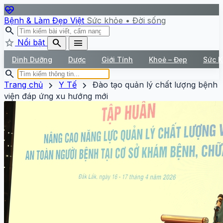
ecg_heart
Bệnh & Làm Đẹp Việt
Sức khỏe • Đời sống
search
star
search
menu
Nổi bật
Dinh Dưỡng
Dược
Giới Tính
Khoẻ – Đẹp
Sức 
search
chevron_right
chevron_right
Trang chủ
Y Tế
Đào tạo quản lý chất lượng bệnh
viện đáp ứng xu hướng mới