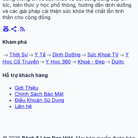
tức, kiến thức y học phổ thông, hướng dẫn dinh dưỡng
và các giải pháp cải thiện sức khỏe thể chất lẫn tinh
thần cho cộng đồng.
social_leaderboard
share
rss_feed
Khám phá
arrow_right_alt
arrow_right_alt
arrow_right_alt
arrow_right_alt
arrow_right_alt
Thời Sự
Y Tế
Dinh Dưỡng
Sức Khoẻ TV
Y
arrow_right_alt
arrow_right_alt
arrow_right_alt
Học Cổ Truyền
Y Học 360
Khoẻ - Đẹp
Dược
Hỗ trợ khách hàng
Giới Thiệu
Chính Sách Bảo Mật
Điều Khoản Sử Dụng
Liên hệ
© 2026
Bệnh & Làm Đẹp Việt
. Mọi bản quyền được bảo