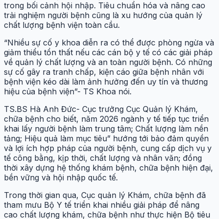
trong bối cảnh hội nhập. Tiêu chuẩn hóa và nâng cao
trải nghiệm người bệnh cũng là xu hướng của quản lý
chất lượng bệnh viện toàn cầu.
“Nhiều sự cố y khoa diễn ra có thể được phòng ngừa và
giảm thiểu tổn thất nếu các cán bộ y tế có các giải pháp
về quản lý chất lượng và an toàn người bệnh. Có những
sự cố gây ra tranh chấp, kiện cáo giữa bệnh nhân với
bệnh viện kéo dài làm ảnh hưởng đến uy tín và thương
hiệu của bệnh viện”- TS Khoa nói.
TS.BS Hà Anh Đức- Cục trưởng Cục Quản lý Khám,
chữa bệnh cho biết, năm 2026 ngành y tế tiếp tục triển
khai lấy người bệnh làm trung tâm; Chất lượng làm nền
tảng; Hiệu quả làm mục tiêu” hướng tới bảo đảm quyền
và lợi ích hợp pháp của người bệnh, cung cấp dịch vụ y
tế công bằng, kịp thời, chất lượng và nhân văn; đồng
thời xây dựng hệ thống khám bệnh, chữa bệnh hiện đại,
bền vững và hội nhập quốc tế.
Trong thời gian qua, Cục quản lý Khám, chữa bệnh đã
tham mưu Bộ Y tế triển khai nhiều giải pháp để nâng
cao chất lượng khám, chữa bệnh như thực hiện Bộ tiêu