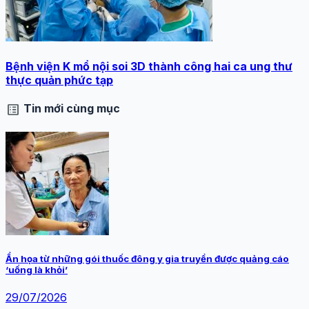
Bệnh viện K mổ nội soi 3D thành công hai ca ung thư
thực quản phức tạp
list_alt
Tin mới cùng mục
Ẩn họa từ những gói thuốc đông y gia truyền được quảng cáo
‘uống là khỏi’
29/07/2026