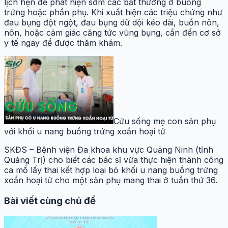
lịch hẹn để phát hiện sớm các bất thường ở buồng
trứng hoặc phần phụ. Khi xuất hiện các triệu chứng như
đau bụng đột ngột, đau bụng dữ dội kéo dài, buồn nôn,
nôn, hoặc cảm giác căng tức vùng bụng, cần đến cơ sở
y tế ngay để được thăm khám.
Cứu sống mẹ con sản phụ
với khối u nang buồng trứng xoắn hoại tử
SKĐS – Bệnh viện Đa khoa khu vực Quảng Ninh (tỉnh
Quảng Trị) cho biết các bác sĩ vừa thực hiện thành công
ca mổ lấy thai kết hợp loại bỏ khối u nang buồng trứng
xoắn hoại tử cho một sản phụ mang thai ở tuần thứ 36.
Bài viết cùng chủ đề