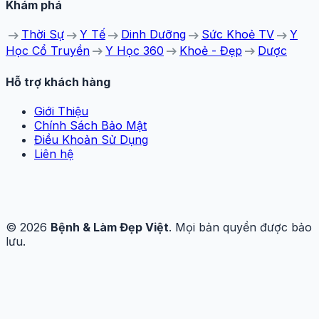
Khám phá
arrow_right_alt
arrow_right_alt
arrow_right_alt
arrow_right_alt
arrow_right_alt
Thời Sự
Y Tế
Dinh Dưỡng
Sức Khoẻ TV
Y
arrow_right_alt
arrow_right_alt
arrow_right_alt
Học Cổ Truyền
Y Học 360
Khoẻ - Đẹp
Dược
Hỗ trợ khách hàng
Giới Thiệu
Chính Sách Bảo Mật
Điều Khoản Sử Dụng
Liên hệ
© 2026
Bệnh & Làm Đẹp Việt
. Mọi bản quyền được bảo
lưu.