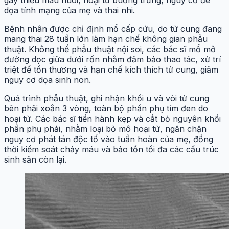
gây thiếu máu nuôi, hoại tử buồng trứng, nguy cơ đe
dọa tính mạng của mẹ và thai nhi.
Bệnh nhân được chỉ định mổ cấp cứu, do tử cung đang
mang thai 28 tuần lớn làm hạn chế không gian phẫu
thuật. Không thể phẫu thuật nội soi, các bác sĩ mổ mở
đường dọc giữa dưới rốn nhằm đảm bảo thao tác, xử trí
triệt để tổn thương và hạn chế kích thích tử cung, giảm
nguy cơ dọa sinh non.
Quá trình phẫu thuật, ghi nhận khối u và vòi tử cung
bên phải xoắn 3 vòng, toàn bộ phần phụ tím đen do
hoại tử. Các bác sĩ tiến hành kẹp và cắt bỏ nguyên khối
phần phụ phải, nhằm loại bỏ mô hoại tử, ngăn chặn
nguy cơ phát tán độc tố vào tuần hoàn của mẹ, đồng
thời kiểm soát chảy máu và bảo tồn tối đa các cấu trúc
sinh sản còn lại.