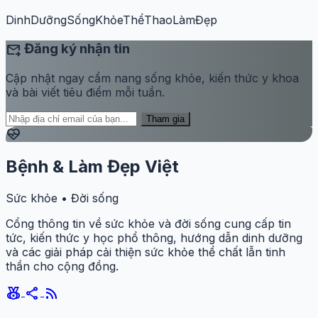
DinhDưỡng
SốngKhỏe
ThểThao
LàmĐẹp
forward_to_inbox
Đăng ký nhận tin
Cập nhật ngay cẩm nang sống khỏe, kiến thức y khoa
và bài viết tiêu điểm mỗi tuần.
Tham gia
ecg_heart
Bệnh & Làm Đẹp Việt
Sức khỏe • Đời sống
Cổng thông tin về sức khỏe và đời sống cung cấp tin
tức, kiến thức y học phổ thông, hướng dẫn dinh dưỡng
và các giải pháp cải thiện sức khỏe thể chất lẫn tinh
thần cho cộng đồng.
social_leaderboard
share
rss_feed