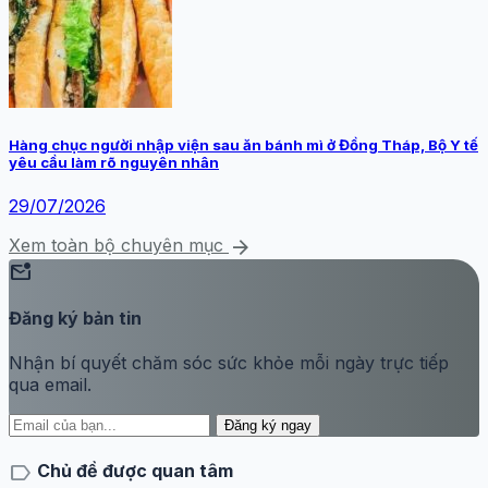
Hàng chục người nhập viện sau ăn bánh mì ở Đồng Tháp, Bộ Y tế
yêu cầu làm rõ nguyên nhân
29/07/2026
arrow_forward
Xem toàn bộ chuyên mục
mark_email_unread
Đăng ký bản tin
Nhận bí quyết chăm sóc sức khỏe mỗi ngày trực tiếp
qua email.
Đăng ký ngay
label
Chủ đề được quan tâm