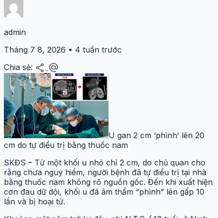
admin
Tháng 7 8, 2026 • 4 tuần trước
share
alternate_email
Chia sẻ:
U gan 2 cm ‘phình’ lên 20
cm do tự điều trị bằng thuốc nam
SKĐS – Từ một khối u nhỏ chỉ 2 cm, do chủ quan cho
rằng chưa nguy hiểm, người bệnh đã tự điều trị tại nhà
bằng thuốc nam không rõ nguồn gốc. Đến khi xuất hiện
cơn đau dữ dội, khối u đã âm thầm “phình” lên gấp 10
lần và bị hoại tử.