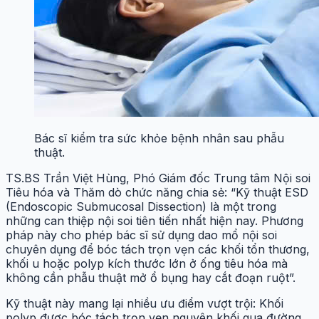
Bác sĩ kiểm tra sức khỏe bệnh nhân sau phẫu
thuật.
TS.BS Trần Việt Hùng, Phó Giám đốc Trung tâm Nội soi
Tiêu hóa và Thăm dò chức năng chia sẻ: “Kỹ thuật ESD
(Endoscopic Submucosal Dissection) là một trong
những can thiệp nội soi tiên tiến nhất hiện nay. Phương
pháp này cho phép bác sĩ sử dụng dao mổ nội soi
chuyên dụng để bóc tách trọn vẹn các khối tổn thương,
khối u hoặc polyp kích thước lớn ở ống tiêu hóa mà
không cần phẫu thuật mở ổ bụng hay cắt đoạn ruột”.
Kỹ thuật này mang lại nhiều ưu điểm vượt trội: Khối
polyp được bóc tách trọn vẹn nguyên khối qua đường