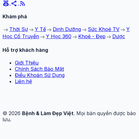
social_leaderboard
share
rss_feed
Khám phá
arrow_right_alt
arrow_right_alt
arrow_right_alt
arrow_right_alt
arrow_right_alt
Thời Sự
Y Tế
Dinh Dưỡng
Sức Khoẻ TV
Y
arrow_right_alt
arrow_right_alt
arrow_right_alt
Học Cổ Truyền
Y Học 360
Khoẻ - Đẹp
Dược
Hỗ trợ khách hàng
Giới Thiệu
Chính Sách Bảo Mật
Điều Khoản Sử Dụng
Liên hệ
© 2026
Bệnh & Làm Đẹp Việt
. Mọi bản quyền được bảo
lưu.