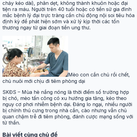
chảy kéo dài), phân dẹt, không thành khuôn hoặc đại
tiện ra máu. Người trên 40 tuổi hoặc có tiền sử gia đình
mắc bệnh lý đại trực tràng cần chủ động nội soi tiêu hóa
định kỳ để phát hiện sớm và xử lý kịp thời các tổn
thương ngay từ giai đoạn tiền ung thư.
Mèo con cắn chủ rồi chết,
chủ nuôi mới chịu đi tiêm phòng dại
SKĐS – Mùa hè nắng nóng là thời điểm số trường hợp
bị chó, mèo tấn công có xu hướng gia tăng, kéo theo
nguy cơ phơi nhiễm bệnh dại. Đáng lo ngại, nhiều người
bị chính thú cưng trong nhà cắn, cào nhưng vẫn chủ
quan chậm trễ đi tiêm phòng, đánh cược mạng sống với
tử thần.
Bài viết cùng chủ đề