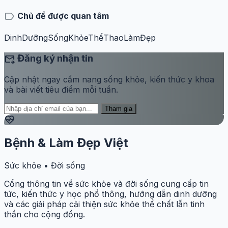
label
Chủ đề được quan tâm
DinhDưỡng
SốngKhỏe
ThểThao
LàmĐẹp
forward_to_inbox
Đăng ký nhận tin
Cập nhật ngay cẩm nang sống khỏe, kiến thức y khoa
và bài viết tiêu điểm mỗi tuần.
Tham gia
ecg_heart
Bệnh & Làm Đẹp Việt
Sức khỏe • Đời sống
Cổng thông tin về sức khỏe và đời sống cung cấp tin
tức, kiến thức y học phổ thông, hướng dẫn dinh dưỡng
và các giải pháp cải thiện sức khỏe thể chất lẫn tinh
thần cho cộng đồng.