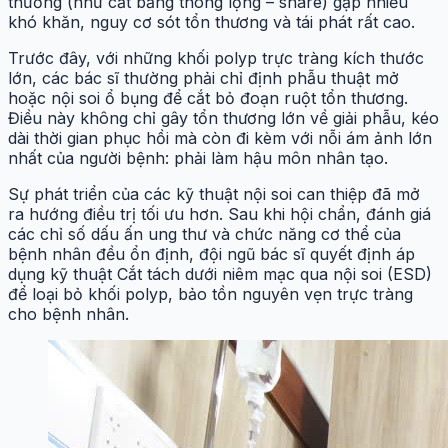
thường (như cắt bằng thòng lọng – snare) gặp nhiều
khó khăn, nguy cơ sót tổn thương và tái phát rất cao.
Trước đây, với những khối polyp trực tràng kích thước
lớn, các bác sĩ thường phải chỉ định phẫu thuật mở
hoặc nội soi ổ bụng để cắt bỏ đoạn ruột tổn thương.
Điều này không chỉ gây tổn thương lớn về giải phẫu, kéo
dài thời gian phục hồi mà còn đi kèm với nỗi ám ảnh lớn
nhất của người bệnh: phải làm hậu môn nhân tạo.
Sự phát triển của các kỹ thuật nội soi can thiệp đã mở
ra hướng điều trị tối ưu hơn. Sau khi hội chẩn, đánh giá
các chỉ số dấu ấn ung thư và chức năng cơ thể của
bệnh nhân đều ổn định, đội ngũ bác sĩ quyết định áp
dụng kỹ thuật Cắt tách dưới niêm mạc qua nội soi (ESD)
để loại bỏ khối polyp, bảo tồn nguyên vẹn trực tràng
cho bệnh nhân.