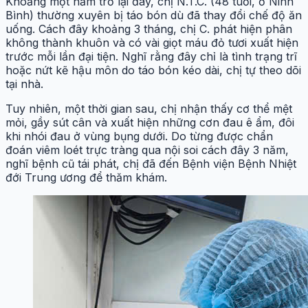
Khoảng một năm trở lại đây, chị N.T.C. (48 tuổi, ở Ninh
Bình) thường xuyên bị táo bón dù đã thay đổi chế độ ăn
uống. Cách đây khoảng 3 tháng, chị C. phát hiện phân
không thành khuôn và có vài giọt máu đỏ tươi xuất hiện
trước mỗi lần đại tiện. Nghĩ rằng đây chỉ là tình trạng trĩ
hoặc nứt kẽ hậu môn do táo bón kéo dài, chị tự theo dõi
tại nhà.
Tuy nhiên, một thời gian sau, chị nhận thấy cơ thể mệt
mỏi, gầy sút cân và xuất hiện những cơn đau ê ẩm, đôi
khi nhói đau ở vùng bụng dưới. Do từng được chẩn
đoán viêm loét trực tràng qua nội soi cách đây 3 năm,
nghĩ bệnh cũ tái phát, chị đã đến Bệnh viện Bệnh Nhiệt
đới Trung ương để thăm khám.