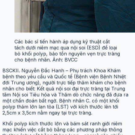
Các bác sĩ tiến hành áp dụng kỹ thuật cắt
tách dưới niêm mạc qua nội soi (ESD) để loại
bỏ khối polyp, bảo tồn nguyên vẹn trực tràng
cho bệnh nhân. Ảnh: BVCC
BSCKII. Nguyễn Đắc Hanh – Phụ trách Khoa Khám
bệnh theo yêu cầu và Quốc tế (Bệnh viện Bệnh Nhiệt
đới Trung ương), người trực tiếp thăm khám cho bệnh
nhân cho biết: Kết quả nội soi đại trực tràng tại Trung
tâm Nội soi Tiêu hóa và Thăm dò chức năng đã đưa ra
một chẩn đoán bất ngờ. Bệnh nhân C. có một khối
polyp thảm lớn lan tỏa (LST) với kích thước lên tới
2,5cm x 3,5cm nằm ngay tại trực tràng.
Khối polyp kích thước lớn và bám sát ranh giới niêm
mạc khiến việc cắt bỏ bằng các phương pháp thông